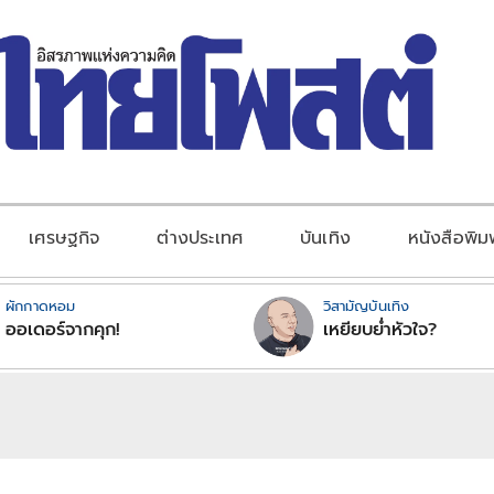
เศรษฐกิจ
ต่างประเทศ
บันเทิง
หนังสือพิม
ผักกาดหอม
วิสามัญบันเทิง
ออเดอร์จากคุก!
เหยียบย่ำหัวใจ?