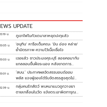
EWS UPDATE
13:19 น.
ภูเขาไฟในกัวเตมาลาหยุดปะทุแล้ว
'อนุทิน' หารือเต็มคณะ 'มิน อ่อง หล่าย'
13:05 น.
ย้ำมิตรภาพ-ความไว้เนื้อเชื่อใจ
เจอแล้ว ชาวประมงคุระบุรี ลอยคอมากับ
13:03 น.
แกลลอนขึ้นฝั่งระนอง หลังขาดการ
ติดต่อหลายวัน
‘สบน.’ ประกาศผลจัดสรรบอนด์ออม
13:01 น.
พลัส แจงผู้จองได้รับจัดสรรสูงสุดไม่
เกิน117,000บาท
กลุ่มคนรักสัตว์ พบหมาแมวถูกวางยา
12:39 น.
ตายเกลื่อนในวัด แจ้งตร.เอาผิดทารุณ
สัตว์