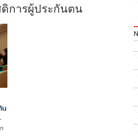
สดิการผู้ประกันตน
N
กัน
าร