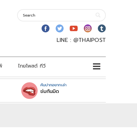
LINE : @THAIPOST
พ์
ไทยโพสต์ ทีวี
คันปากอยากเล่า
ข่มกันมิด