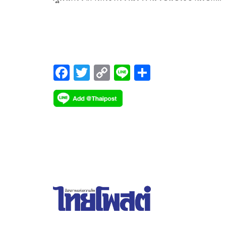
โครงการพัฒนาศักยภาพนักประชาสัมพันธ์ของสำนัก
ประกันสังคม โดยมี นายไพโรจน์ โชติกเสถียร ปลัด
กระทรวงแรงงาน นายบุญสงค์ ทัพชัยยุทธ์
F
T
C
Li
S
ac
wi
o
n
h
e
tt
p
e
ar
b
er
y
e
o
Li
o
n
k
k