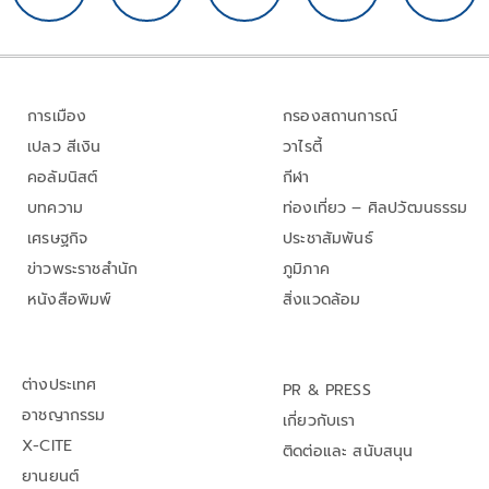
การเมือง
กรองสถานการณ์
เปลว สีเงิน
วาไรตี้
คอลัมนิสต์
กีฬา
บทความ
ท่องเที่ยว – ศิลปวัฒนธรรม
เศรษฐกิจ
ประชาสัมพันธ์
ข่าวพระราชสำนัก
ภูมิภาค
หนังสือพิมพ์
สิ่งแวดล้อม
ต่างประเทศ
PR & PRESS
อาชญากรรม
เกี่ยวกับเรา
X-CITE
ติดต่อและ สนับสนุน
ยานยนต์