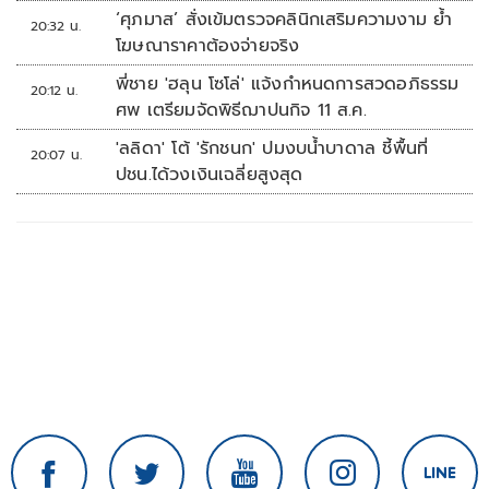
‘ศุภมาส’ สั่งเข้มตรวจคลินิกเสริมความงาม ย้ำ
20:32 น.
โฆษณาราคาต้องจ่ายจริง
พี่ชาย 'ฮลุน โซโล่' แจ้งกำหนดการสวดอภิธรรม
20:12 น.
ศพ เตรียมจัดพิธีฌาปนกิจ 11 ส.ค.
'ลลิดา' โต้ 'รักชนก' ปมงบน้ำบาดาล ชี้พื้นที่
20:07 น.
ปชน.ได้วงเงินเฉลี่ยสูงสุด