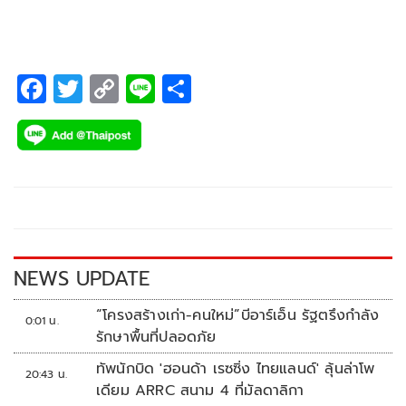
กัมพูชา สั่งปิดถาวร 2 ด่าน คือ ช่องจอม – จุ๊กโกกี ทันทีหลังไทย
ปิดด่านช่องสายตะกู เพื่อความปลอดภัยของพี่น้องประชาชน
F
T
C
Li
S
ac
wi
o
n
h
e
tt
p
e
ar
b
er
y
e
o
Li
o
n
k
k
NEWS UPDATE
“โครงสร้างเก่า-คนใหม่”บีอาร์เอ็น รัฐตรึงกำลัง
0:01 น.
รักษาพื้นที่ปลอดภัย
ทัพนักบิด 'ฮอนด้า เรซซิ่ง ไทยแลนด์' ลุ้นล่าโพ
20:43 น.
เดียม ARRC สนาม 4 ที่มัลดาลิกา