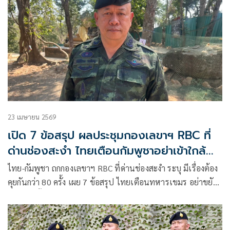
23 เมษายน 2569
เปิด 7 ข้อสรุป ผลประชุมกองเลขาฯ RBC ที่
ด่านช่องสะงำ ไทยเตือนกัมพูชาอย่าเข้าใกล้
แนวลวดหนาม
ไทย-กัมพูชา ถกกองเลขาฯ RBC ที่ด่านช่องสะงำ ระบุ มีเรื่องต้อง
คุยกันกว่า 80 ครั้ง เผย 7 ข้อสรุป ไทยเตือนทหารเขมร อย่าขยับ
กำลัง-มาตั้งฐานฯ ใกล้แนวลวดหนาม