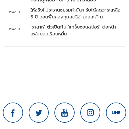
ก่อเหตุ-คอมฯ ซุก 5 คลิปกราดยิง
ให้จริง! ประธานชมรมกำนันฯ รับได้ลดวาระเหลือ
16:02 น.
5 ปี วอนฟื้นกองทุนสตรีอำเภอละล้าน
'ซาลาห์' ตัวเปิดกับ 'แทร็บซอนสปอร์' ต่อหน้า
16:02 น.
แฟนบอลเรือนหมื่น