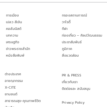
การเมือง
กรองสถานการณ์
เปลว สีเงิน
วาไรตี้
คอลัมนิสต์
กีฬา
บทความ
ท่องเที่ยว – ศิลปวัฒนธรรม
เศรษฐกิจ
ประชาสัมพันธ์
ข่าวพระราชสำนัก
ภูมิภาค
หนังสือพิมพ์
สิ่งแวดล้อม
ต่างประเทศ
PR & PRESS
อาชญากรรม
เกี่ยวกับเรา
X-CITE
ติดต่อและ สนับสนุน
ยานยนต์
สาธารณสุข-คุณภาพชีวิต
Privacy Policy