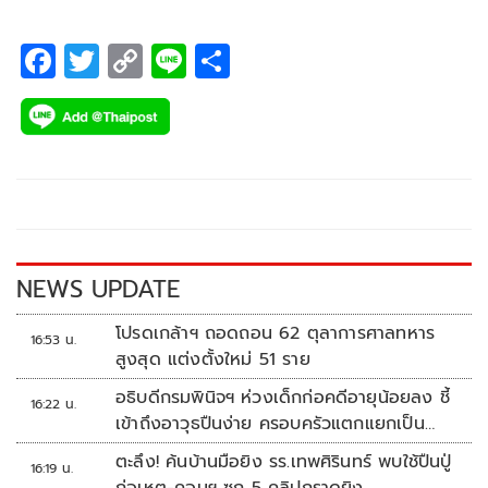
F
T
C
Li
S
ac
wi
o
n
h
e
tt
p
e
ar
b
er
y
e
o
Li
o
n
k
k
NEWS UPDATE
โปรดเกล้าฯ ถอดถอน 62 ตุลาการศาลทหาร
16:53 น.
สูงสุด แต่งตั้งใหม่ 51 ราย
อธิบดีกรมพินิจฯ ห่วงเด็กก่อคดีอายุน้อยลง ชี้
16:22 น.
เข้าถึงอาวุธปืนง่าย ครอบครัวแตกแยกเป็น
ชนวนสำคัญ
ตะลึง! ค้นบ้านมือยิง รร.เทพศิรินทร์ พบใช้ปืนปู่
16:19 น.