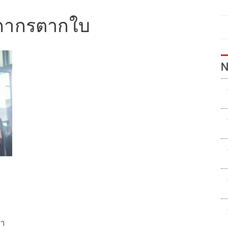
ลกากรตากใบ
N
้า