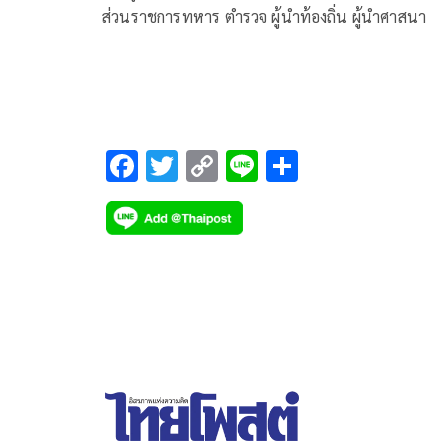
ส่วนราชการทหาร ตำรวจ ผู้นำท้องถิ่น ผู้นำศาสนา
F
T
C
Li
S
ac
wi
o
n
h
e
tt
p
e
ar
b
er
y
e
o
Li
o
n
k
k