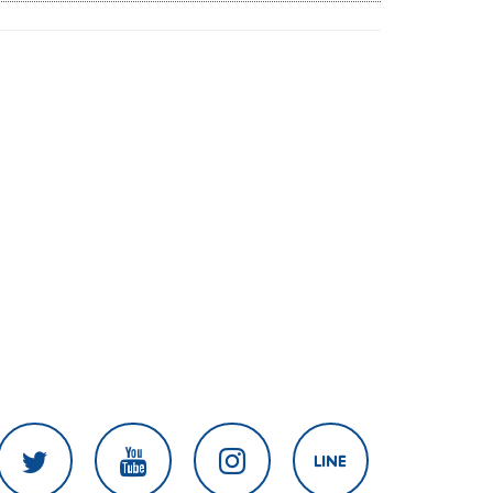
ส่ง ป.ป.ช. สัปดาห์หน้า