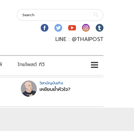
LINE : @THAIPOST
พ์
ไทยโพสต์ ทีวี
วิสามัญบันเทิง
เหยียบย่ำหัวใจ?