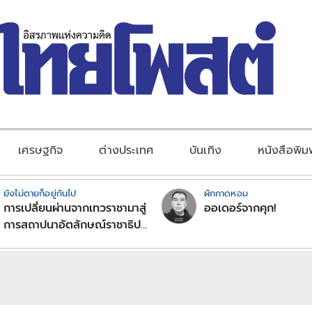
เศรษฐกิจ
ต่างประเทศ
บันเทิง
หนังสือพิม
ยังไม่ตายก็อยู่กันไป
ผักกาดหอม
การเปลี่ยนผ่านจากเทวราชามาสู่
ออเดอร์จากคุก!
การสถาปนาอัตลักษณ์ราชาธิป
ไตยแบบพุทธศาสนาในพระไตร
ปิฏก : สามัญผลสูตรในฐานะ
ทฤษฎีขีดจำกัดของอำนาจรัฐ
เหนือแรงงานและทรัพย์สิน