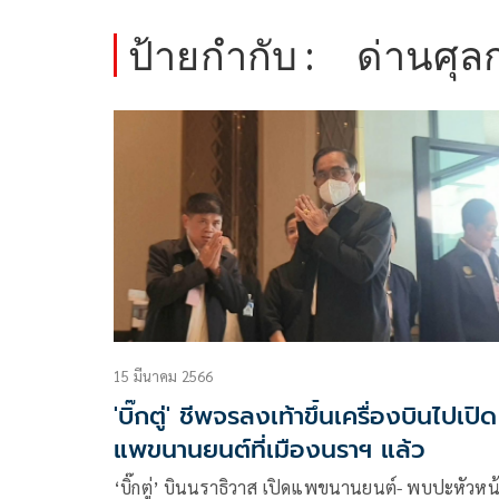
ป้ายกำกับ :
ด่านศุ
15 มีนาคม 2566
'บิ๊กตู่' ชีพจรลงเท้าขึ้นเครื่องบินไปเปิด
แพขนานยนต์ที่เมืองนราฯ แล้ว
‘บิ๊กตู่’ บินนราธิวาส เปิดแพขนานยนต์- พบปะหัวหน