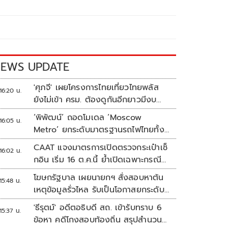
EWS UPDATE
'ศุภจี' เผยโครงการไทยเที่ยวไทยพลัส
16:20 น.
ยังไม่เข้า ครม. ต้องดูกันอีกยาวมีงบ
เหลือเท่าไหร่
‘พิพัฒน์’ ถอดโมเดล ‘Moscow
16:05 น.
Metro’ ยกระดับมาตรฐานรถไฟไทยทั้ง
ระบบ
CAAT แจงมาตรการเปิดตรวจกระเป๋าเช็
16:02 น.
กอิน เริ่ม 16 ต.ค.นี้ ย้ำเปิดเฉพาะกรณี
ต้องสงสัย
โฆษกรัฐบาล เผยนายกฯ สั่งสอบหาต้น
15:48 น.
เหตุข้อมูลรั่วไหล รับเป็นโอกาสยกระดับ
ความมั่นคงปลอดภัยข้อมูลภาครัฐทั้ง
'ธีรุตม์' อดีตอธิบดี สถ. เข้ารับทราบ 6
15:37 น.
ระบบ
ข้อหา คดีโกงสอบท้องถิ่น สรุปสำนวน