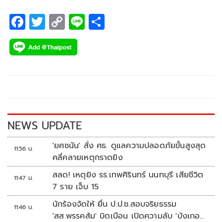
F
T
C
Li
S
ac
wi
o
n
h
e
tt
p
e
ar
b
er
y
e
o
Li
o
n
k
k
NEWS UPDATE
'ยศชนัน' สั่ง ศธ. ดูแลความปลอดภัยขั้นสูงสุด
11:56 น.
คลี่คลายเหตุกราดยิง
สลด! เหตุยิง รร.เทพศิรินทร์ นนทบุรี เสียชีวิต
11:47 น.
7 ราย เจ็บ 15
นักร้องจัดให้ ยื่น ป.ป.ช.สอบจริยธรรม
11:46 น.
'สส.พรรคส้ม' บิดเบือน เปิดความลับ 'บังเกอร์