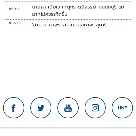
ทหาร'
นายกฯ เสียใจ เหตุกราดยิงรร.ย่านนนทบุรี แย่
11:39 น.
มากไม่ควรเกิดขึ้น
11:35 น.
'ฮาย อาภาพร' อัปเดตสุขภาพ 'สุนารี'