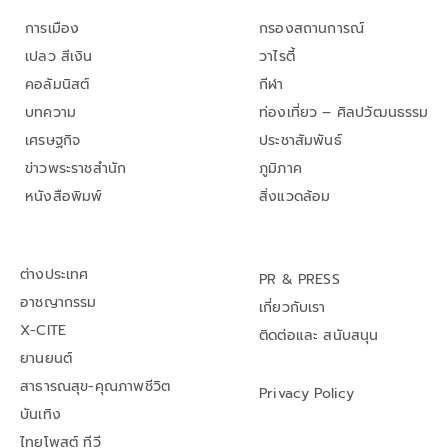
การเมือง
กรองสถานการณ์
เปลว สีเงิน
วาไรตี้
คอลัมนิสต์
กีฬา
บทความ
ท่องเที่ยว – ศิลปวัฒนธรรม
เศรษฐกิจ
ประชาสัมพันธ์
ข่าวพระราชสำนัก
ภูมิภาค
หนังสือพิมพ์
สิ่งแวดล้อม
ต่างประเทศ
PR & PRESS
อาชญากรรม
เกี่ยวกับเรา
X-CITE
ติดต่อและ สนับสนุน
ยานยนต์
สาธารณสุข-คุณภาพชีวิต
Privacy Policy
บันเทิง
ไทยโพสต์ ทีวี