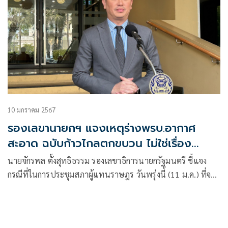
10 มกราคม 2567
รองเลขานายกฯ แจงเหตุร่างพรบ.อากาศ
สะอาด ฉบับก้าวไกลตกขบวน ไม่ใช่เรื่อง
การเมือง
นายจักรพล ตั้งสุทธิธรรม รองเลขาธิการนายกรัฐมนตรี ชี้แจง
กรณีที่ในการประชุมสภาผู้แทนราษฎร วันพรุ่งนี้ (11 ม.ค.) ที่จะมี
การพิจารณาร่างพระราชบัญญัติ (พ.ร.บ. ) อากาศสะอาด แต่
ปรากฎว่าไม่มีร่างฉบับของพรรคก้าวไกลบรรจุอยู่ในระเบียบวาระ
ว่า เมื่อวันที่ 9 ม.ค.ที่ผ่านมา