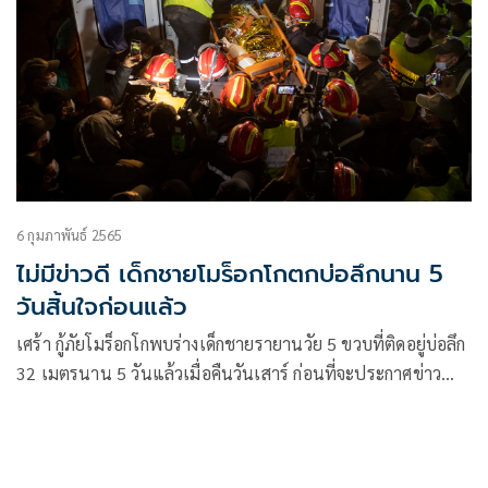
6 กุมภาพันธ์ 2565
ไม่มีข่าวดี เด็กชายโมร็อกโกตกบ่อลึกนาน 5
วันสิ้นใจก่อนแล้ว
เศร้า กู้ภัยโมร็อกโกพบร่างเด็กชายรายานวัย 5 ขวบที่ติดอยู่บ่อลึก
32 เมตรนาน 5 วันแล้วเมื่อคืนวันเสาร์ ก่อนที่จะประกาศข่าว
อย่างเป็นทางการว่าเด็กชายเสียชีวิต กษัตริย์โมร็อกโกแสดงความ
เสียพระราชหฤทัยต่อพ่อแม่ของเด็ก