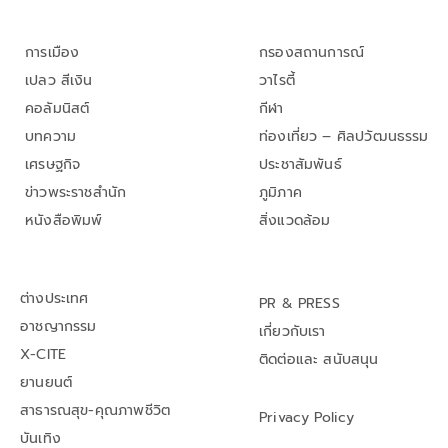
การเมือง
กรองสถานการณ์
เปลว สีเงิน
วาไรตี้
คอลัมนิสต์
กีฬา
บทความ
ท่องเที่ยว – ศิลปวัฒนธรรม
เศรษฐกิจ
ประชาสัมพันธ์
ข่าวพระราชสำนัก
ภูมิภาค
หนังสือพิมพ์
สิ่งแวดล้อม
ต่างประเทศ
PR & PRESS
อาชญากรรม
เกี่ยวกับเรา
X-CITE
ติดต่อและ สนับสนุน
ยานยนต์
สาธารณสุข-คุณภาพชีวิต
Privacy Policy
บันเทิง