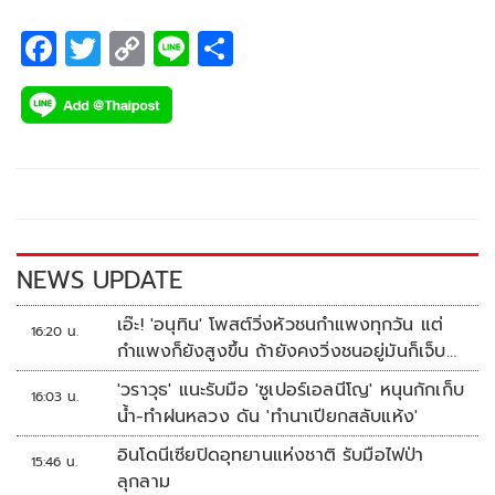
F
T
C
Li
S
ac
wi
o
n
h
e
tt
p
e
ar
b
er
y
e
o
Li
o
n
k
k
NEWS UPDATE
เอ๊ะ! 'อนุทิน' โพสต์วิ่งหัวชนกำแพงทุกวัน แต่
16:20 น.
กำแพงก็ยังสูงขึ้น ถ้ายังคงวิ่งชนอยู่มันก็เจ็บ
หัวอีก
'วราวุธ' แนะรับมือ 'ซูเปอร์เอลนีโญ' หนุนกักเก็บ
16:03 น.
น้ำ-ทำฝนหลวง ดัน 'ทำนาเปียกสลับแห้ง'
อินโดนีเซียปิดอุทยานแห่งชาติ รับมือไฟป่า
15:46 น.
ลุกลาม