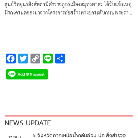
ศูนย์วิทยุนรสิงห์สถานีตำรวจภูธรเมืองสมุทรสาคร ได้รับแจ้งเหตุ
มีรถเครนตกลงมาจากโครงการก่อสร้างทางยกระดับถนนพระราม
2 ใส่รถยนต์กระบะที่ขับสัญจรผ่านด้านล่าง
F
T
C
Li
S
ac
wi
o
n
h
e
tt
p
e
ar
b
er
y
e
o
Li
o
n
k
k
NEWS UPDATE
5 จังหวัดภาคเหนือน้ำถล่มอ่วม ปภ.สั่งสำรวจ
17:29 น.