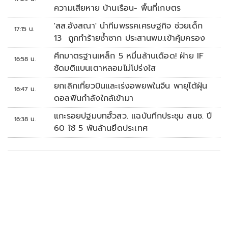
ความเสียหาย บ้านเรือน- พื้นที่เกษตร
'สส.อังสณา' นำทีมพรรคเศรษฐกิจ ช่วยเด็ก
17:15 น.
13 ถูกทำร้ายซ้ำซาก ประสานพม.เข้าคุ้มครอง
ศึกมาตรฐานเหล็ก 5 หมื่นล้านเดือด! ฝ่าย IF
16:58 น.
ซัดมติแบนเตาหลอมไม่โปร่งใส
ยกเลิกเที่ยวบินและเร่งอพยพในจีน พายุไต้ฝุ่น
16:47 น.
ดอลฟินกำลังใกล้เข้ามา
แกะรอยปฐมบทฮั้วสว. แฉบันทึกประชุม สนช. ปี
16:38 น.
60 ใช้ 5 พันล้านยึดประเทศ