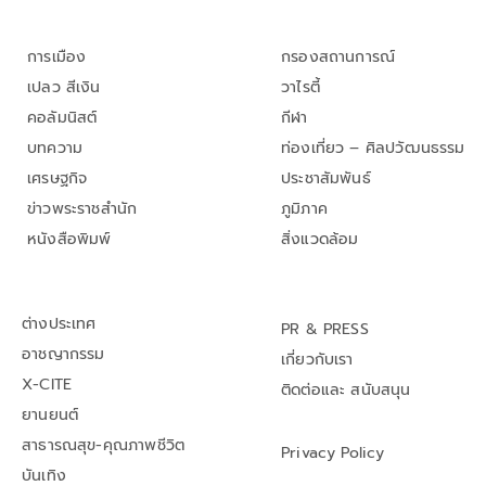
การเมือง
กรองสถานการณ์
เปลว สีเงิน
วาไรตี้
คอลัมนิสต์
กีฬา
บทความ
ท่องเที่ยว – ศิลปวัฒนธรรม
เศรษฐกิจ
ประชาสัมพันธ์
ข่าวพระราชสำนัก
ภูมิภาค
หนังสือพิมพ์
สิ่งแวดล้อม
ต่างประเทศ
PR & PRESS
อาชญากรรม
เกี่ยวกับเรา
X-CITE
ติดต่อและ สนับสนุน
ยานยนต์
สาธารณสุข-คุณภาพชีวิต
Privacy Policy
บันเทิง