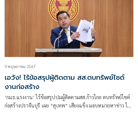
9 พฤษภาคม 2567
เอวัง! ไร้ข้อสรุปผู้ติดตาม สส.ตบทรัพย์ไซต์
งานก่อสร้าง
‘กมธ.แรงงาน’ ไร้ข้อสรุปปมผู้ติดตามสส.ก้าวไกล ตบทรัพย์ไซต์
ก่อสร้างปราจีนบุรี เผย “สุเทพ” เสียงแข็ง มอบหมายหาข่าว ไม่
ได้เรียกรับ ยันไม่ได้ส่งไปฐานะ กมธ. หากผิดจริงต้องดำเนินคดี