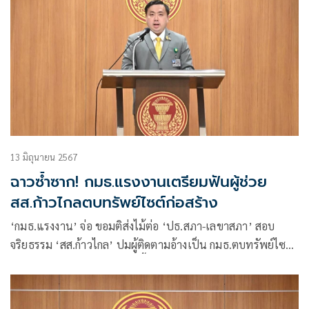
13 มิถุนายน 2567
ฉาวซ้ำซาก! กมธ.แรงงานเตรียมฟันผู้ช่วย
สส.ก้าวไกลตบทรัพย์ไซต์ก่อสร้าง
‘กมธ.แรงงาน’ จ่อ ขอมติส่งไม้ต่อ ‘ปธ.สภา-เลขาสภา’ สอบ
จริยธรรม ‘สส.ก้าวไกล’ ปมผู้ติดตามอ้างเป็น กมธ.ตบทรัพย์ไซต์
ก่อสร้าง จ.ปราจีนบุรี 19 มิ.ย.นี้