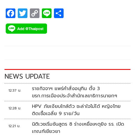
F
T
C
Li
S
ac
wi
o
n
h
e
tt
p
e
ar
b
er
y
e
o
Li
o
n
k
k
NEWS UPDATE
ราชกิจจาฯ แพร่คำสั่งอนุทิน ตั้ง 3
12:37 น.
ขรก.การเมืองประจำสำนักเลขาธิการนายกฯ
HPV ภัยเงียบใกล้ตัว ชะล่าใจไม่ได้ หญิงไทย
12:28 น.
ติดเชื้อเฉลี่ย 9 ราย/วัน
นิติเวชเริ่มชันสูตร 8 ร่างเหยื่อเหตุยิง รร. เปิด
12:21 น.
เกณฑ์เยียวยา