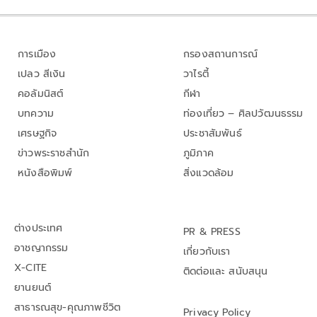
การเมือง
กรองสถานการณ์
เปลว สีเงิน
วาไรตี้
คอลัมนิสต์
กีฬา
บทความ
ท่องเที่ยว – ศิลปวัฒนธรรม
เศรษฐกิจ
ประชาสัมพันธ์
ข่าวพระราชสำนัก
ภูมิภาค
หนังสือพิมพ์
สิ่งแวดล้อม
ต่างประเทศ
PR & PRESS
อาชญากรรม
เกี่ยวกับเรา
X-CITE
ติดต่อและ สนับสนุน
ยานยนต์
สาธารณสุข-คุณภาพชีวิต
Privacy Policy