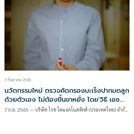
7 กันยายน 2565
นวัตกรรมใหม่ ตรวจคัดกรองมะเร็งปากมดลูก
ด้วยตัวเอง ไม่ต้องขึ้นขาหยั่ง โดย'วิธี เอชพีวี
ดีเอ็นเอ (HPV DNA)' เริ่มใช้ในสถานพยาบาล
7 ก.ย. 2565 — บริษัท โรช ไดแอกโนสติกส์ (ประเทศไทย) จำกั…
ไทยปีนี้