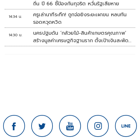
ถิ่น ปี 66 ชี้ป้องกันทุจริต หวั่นรัฐเสียหาย
ครูเล่านาทีระทึก! ถูกจ่อยิงระยะเผาขน หลบทัน
14:34 น.
รอดหวุดหวิด
นครปฐมดัน ‘กล้วยไม้-สินค้าเกษตรคุณภาพ’
14:30 น.
สร้างมูลค่าเศรษฐกิจฐานราก ตั้งเป้าเงินสะพัด
10 ล้านบาท