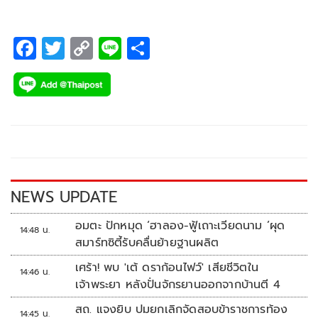
F
T
C
Li
S
ac
wi
o
n
h
e
tt
p
e
ar
b
er
y
e
o
Li
o
n
k
k
NEWS UPDATE
อมตะ ปักหมุด ‘ฮาลอง-ฟู้เถาะเวียดนาม ’ผุด
14:48 น.
สมาร์ทซิตี้รับคลื่นย้ายฐานผลิต
เศร้า! พบ 'เต้ ดราก้อนไฟว์' เสียชีวิตใน
14:46 น.
เจ้าพระยา หลังปั่นจักรยานออกจากบ้านตี 4
สถ. แจงยิบ ปมยกเลิกจัดสอบข้าราชการท้อง
14:45 น.