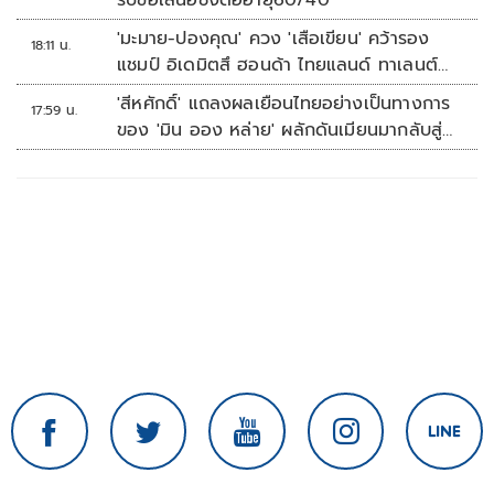
รับข้อเสนอชงต่ออายุ60/40
'มะมาย-ปองคุณ' ควง 'เสือเขียน' คว้ารอง
18:11 น.
แชมป์ อิเดมิตสึ ฮอนด้า ไทยแลนด์ ทาเลนต์
คัพ สนาม 3
'สีหศักดิ์' แถลงผลเยือนไทยอย่างเป็นทางการ
17:59 น.
ของ 'มิน ออง หล่าย' ผลักดันเมียนมากลับสู่
อาเซียน