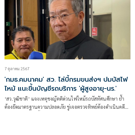
7 ตุลาคม 2567
'กมธ.คมนาคม' สว. ไล่บี้กรมขนส่งฯ ปมบัสไฟ
ไหม้ แนะขึ้นบัญชีรถบริการ 'ผู้สูงอายุ-นร.'
‘สว.วุฒิชาติ’ แจงเหตุชงญัตติด่วนไฟไหม้รถบัสทัศนศึกษา ย้ำ
ต้องยึดมาตรฐานความปลอดภัย ขู่เจอตรวจทิพย์ต้องดำเนินคดี
แนะกรมขนส่งฯ ขึ้นบัญชีรถที่ให้บริการผู้สูงอายุ-นักเรียน