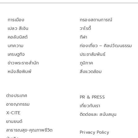
การเมือง
กรองสถานการณ์
เปลว สีเงิน
วาไรตี้
คอลัมนิสต์
กีฬา
บทความ
ท่องเที่ยว – ศิลปวัฒนธรรม
เศรษฐกิจ
ประชาสัมพันธ์
ข่าวพระราชสำนัก
ภูมิภาค
หนังสือพิมพ์
สิ่งแวดล้อม
ต่างประเทศ
PR & PRESS
อาชญากรรม
เกี่ยวกับเรา
X-CITE
ติดต่อและ สนับสนุน
ยานยนต์
สาธารณสุข-คุณภาพชีวิต
Privacy Policy