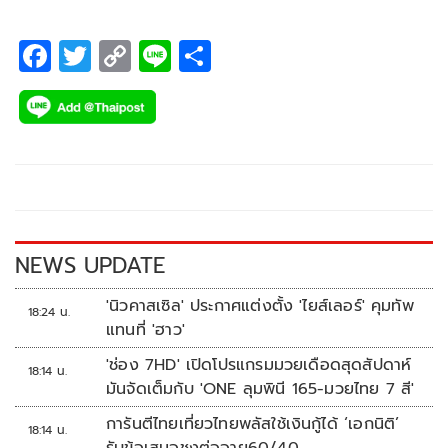
F
T
C
Li
S
ac
wi
o
n
h
e
tt
p
e
ar
b
er
y
e
o
Li
o
n
k
k
NEWS UPDATE
'นิวคาสเซิล' ประกาศแต่งตั้ง 'ไยส์เลอร์' คุมทัพ
18:24 น.
แทนที่ 'ฮาว'
'ช่อง 7HD' เปิดโปรแกรมมวยเดือดสุดสัปดาห์
18:14 น.
มันจัดเต็มกับ 'ONE ลุมพินี 165-มวยไทย 7 สี'
การันตีไทยเที่ยวไทยพลัสใช้เงินกู้ได้ ‘เอกนิติ’
18:14 น.