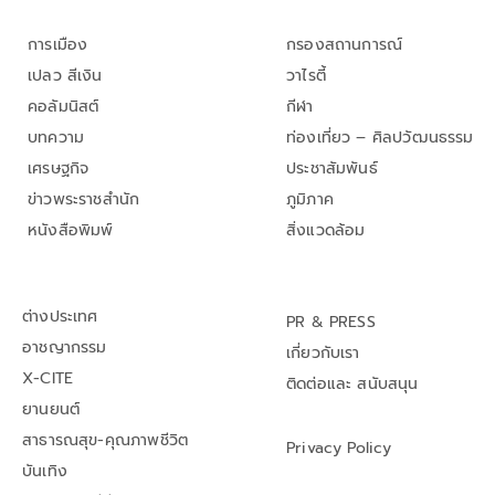
การเมือง
กรองสถานการณ์
เปลว สีเงิน
วาไรตี้
คอลัมนิสต์
กีฬา
บทความ
ท่องเที่ยว – ศิลปวัฒนธรรม
เศรษฐกิจ
ประชาสัมพันธ์
ข่าวพระราชสำนัก
ภูมิภาค
หนังสือพิมพ์
สิ่งแวดล้อม
ต่างประเทศ
PR & PRESS
อาชญากรรม
เกี่ยวกับเรา
X-CITE
ติดต่อและ สนับสนุน
ยานยนต์
สาธารณสุข-คุณภาพชีวิต
Privacy Policy
บันเทิง