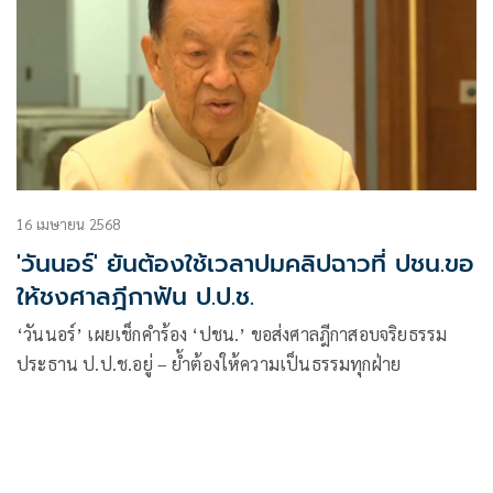
16 เมษายน 2568
'วันนอร์' ยันต้องใช้เวลาปมคลิปฉาวที่ ปชน.ขอ
ให้ชงศาลฎีกาฟัน ป.ป.ช.
‘วันนอร์’ เผยเช็กคำร้อง ‘ปชน.’ ขอส่งศาลฎีกาสอบจริยธรรม
ประธาน ป.ป.ช.อยู่ – ย้ำต้องให้ความเป็นธรรมทุกฝ่าย