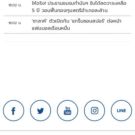
ให้จริง! ประธานชมรมกำนันฯ รับได้ลดวาระเหลือ
16:02 น.
5 ปี วอนฟื้นกองทุนสตรีอำเภอละล้าน
'ซาลาห์' ตัวเปิดกับ 'แทร็บซอนสปอร์' ต่อหน้า
16:02 น.
แฟนบอลเรือนหมื่น