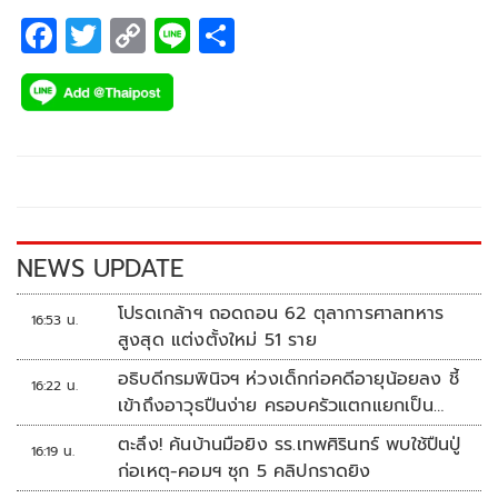
F
T
C
Li
S
ac
wi
o
n
h
e
tt
p
e
ar
b
er
y
e
o
Li
o
n
k
k
NEWS UPDATE
โปรดเกล้าฯ ถอดถอน 62 ตุลาการศาลทหาร
16:53 น.
สูงสุด แต่งตั้งใหม่ 51 ราย
อธิบดีกรมพินิจฯ ห่วงเด็กก่อคดีอายุน้อยลง ชี้
16:22 น.
เข้าถึงอาวุธปืนง่าย ครอบครัวแตกแยกเป็น
ชนวนสำคัญ
ตะลึง! ค้นบ้านมือยิง รร.เทพศิรินทร์ พบใช้ปืนปู่
16:19 น.
ก่อเหตุ-คอมฯ ซุก 5 คลิปกราดยิง