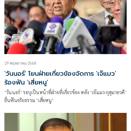
29 พฤษภาคม 2568
'วันนอร์' โยนฝ่ายเกี่ยวข้องจัดการ 'เจ๊แมว'
ร้องฟัน 'เสี่ยหนู'
‘วันนอร์’ ระบุเป็นหน้าที่ฝ่ายที่เกี่ยวข้อง หลัง ‘เจ๊แมว-กุสุมาลวตี’
ยื่นฟันจริยธรรม ‘เสี่ยหนู’