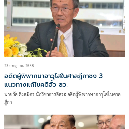
23 กรกฎาคม 2568
อดีตผู้พิพากษาอาวุโสในศาลฎีกาชง 3
แนวทางแก้ไขคดีฮั้ว สว.
นายวัส ติงสมิตร นักวิชาการอิสระ อดีตผู้พิพากษาอาวุโสในศาล
ฎีกา