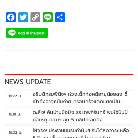
F
T
C
Li
S
ac
wi
o
n
h
e
tt
p
e
ar
b
er
y
e
o
Li
o
n
k
k
NEWS UPDATE
อธิบดีกรมพินิจฯ ห่วงเด็กก่อคดีอายุน้อยลง ชี้
16:22 น.
เข้าถึงอาวุธปืนง่าย ครอบครัวแตกแยกเป็น
ชนวนสำคัญ
ตะลึง! ค้นบ้านมือยิง รร.เทพศิรินทร์ พบใช้ปืนปู่
16:19 น.
ก่อเหตุ-คอมฯ ซุก 5 คลิปกราดยิง
ให้จริง! ประธานชมรมกำนันฯ รับได้ลดวาระเหลือ
16:02 น.