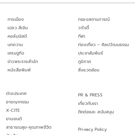
การเมือง
กรองสถานการณ์
เปลว สีเงิน
วาไรตี้
คอลัมนิสต์
กีฬา
บทความ
ท่องเที่ยว – ศิลปวัฒนธรรม
เศรษฐกิจ
ประชาสัมพันธ์
ข่าวพระราชสำนัก
ภูมิภาค
หนังสือพิมพ์
สิ่งแวดล้อม
ต่างประเทศ
PR & PRESS
อาชญากรรม
เกี่ยวกับเรา
X-CITE
ติดต่อและ สนับสนุน
ยานยนต์
สาธารณสุข-คุณภาพชีวิต
Privacy Policy