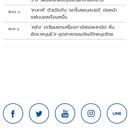
5 ปี วอนฟื้นกองทุนสตรีอำเภอละล้าน
'ซาลาห์' ตัวเปิดกับ 'แทร็บซอนสปอร์' ต่อหน้า
16:02 น.
แฟนบอลเรือนหมื่น
‘คลัง’ เตรียมยกเครื่องภาษีสรรพสามิต หั่น
16:01 น.
อัตราหนุนEV-อุตสาหกรรมใหม่ปักหมุดไทย