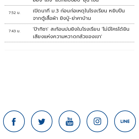
ออง ไลง์' แต่กลับชอบ 'ฮุน เซน'
เปิดนาที ม.3 ก่อนก่อเหตุในโรงเรียน หยิบปืน
7:52 น.
จากตู้เสื้อผ้า ยิงปู่-ย่าคาบ้าน
'ป้าทิชา' สะท้อนปมยิงในโรงเรียน 'ไม่มีใครได้ยิน
7:43 น.
เสียงแห่งความหวาดกลัวของเขา'