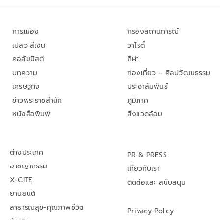
การเมือง
กรองสถานการณ์
เปลว สีเงิน
วาไรตี้
คอลัมนิสต์
กีฬา
บทความ
ท่องเที่ยว – ศิลปวัฒนธรรม
เศรษฐกิจ
ประชาสัมพันธ์
ข่าวพระราชสำนัก
ภูมิภาค
หนังสือพิมพ์
สิ่งแวดล้อม
ต่างประเทศ
PR & PRESS
อาชญากรรม
เกี่ยวกับเรา
X-CITE
ติดต่อและ สนับสนุน
ยานยนต์
สาธารณสุข-คุณภาพชีวิต
Privacy Policy