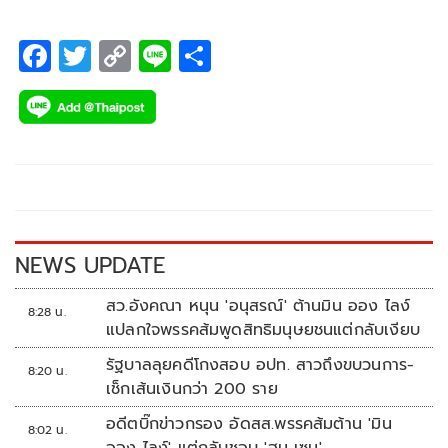
F
T
C
Li
S
ac
wi
o
n
h
e
tt
p
e
ar
b
er
y
e
o
Li
o
n
k
k
NEWS UPDATE
สว.อังคณา หนุน 'อนุสรณ์' ต้านมิน ออง ไลง์
8:28 น.
แปลกใจพรรคส้มพูดสิทธิมนุษยชนแต่กลับเงียบ
รัฐบาลลุยคดีโกงสอบ อปท. สาวถึงขบวนการ-
8:20 น.
เช็กเส้นเงินกว่า 200 ราย
อดีตบิ๊กข่าวกรอง อัดสส.พรรคส้มต้าน 'มิน
8:02 น.