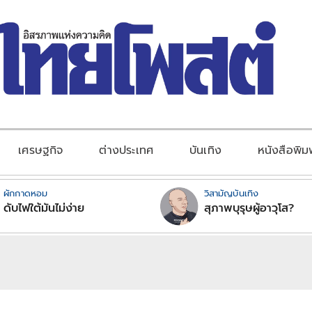
เศรษฐกิจ
ต่างประเทศ
บันเทิง
หนังสือพิม
ผักกาดหอม
วิสามัญบันเทิง
ดับไฟใต้มันไม่ง่าย
สุภาพบุรุษผู้อาวุโส?