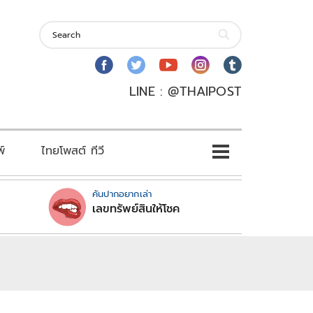
LINE : @THAIPOST
พ์
ไทยโพสต์ ทีวี
คันปากอยากเล่า
เลขทรัพย์สินให้โชค