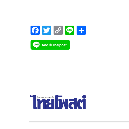
แสดงฉลากสารสำคัญที่มีประโยชน์ต่อสุขภาพบนสินค้
เกษตร (Functional Foods) เพิ่มมูลค่าสินค้าเกษตร
F
T
C
Li
S
ac
wi
o
n
h
e
tt
p
e
ar
b
er
y
e
o
Li
o
n
k
k