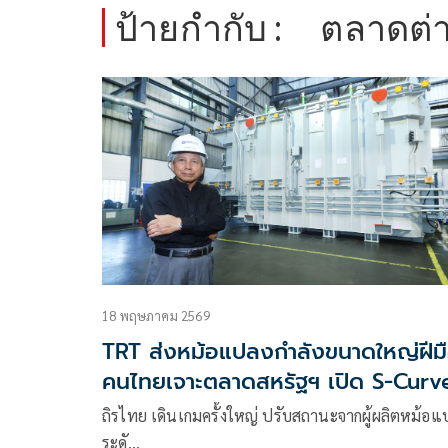
ป้ายกำกับ :
ตลาดต่
18 พฤษภาคม 2569
TRT ส่งหม้อแปลงกำลังขนาดใหญ่ฝีม
คนไทยเจาะตลาดสหรัฐฯ เปิด S-Curv
ใหม่ รุกตลาดพลังงานโลกเต็มตัว ดัน
ถิรไทย เดินเกมครั้งใหญ่ ปรับสถานะจากผู้ผลิตหม้อแ
รายได้ทะยานพุ่ง 3 พันล้าน
ระดั…