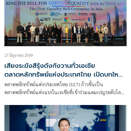
27 มิถุนายน 2569
เสียงระฆังสีรุ้งดังกังวานทั่วเอเชีย
ตลาดหลักทรัพย์แห่งประเทศไทย เปิดบทใหม่
แห่งความเสมอภาคและการบูรณาการทาง
ตลาดหลักทรัพย์แห่งประเทศไทย (SET) ก้าวขึ้นเป็น
เศรษฐกิจของกลุ่ม LGBTIQ+
ตลาดหลักทรัพย์แห่งแรกในเอเชียที่เข้าร่วมแคมเปญระดับโลก
“Ring the Bell for LGBTIQ+ Equality”