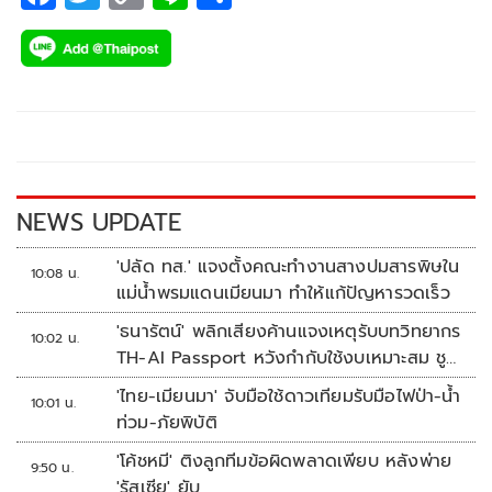
ac
wi
o
n
h
e
tt
p
e
ar
b
er
y
e
o
Li
o
n
k
k
NEWS UPDATE
'ปลัด ทส.' แจงตั้งคณะทำงานสางปมสารพิษใน
10:08 น.
แม่น้ำพรมแดนเมียนมา ทำให้แก้ปัญหารวดเร็ว
'ธนารัตน์' พลิกเสียงค้านแจงเหตุรับบทวิทยากร
10:02 น.
TH-AI Passport หวังกำกับใช้งบเหมาะสม ชู
จุดเด่นคนไทยได้ใช้ AI ระดับโปร ลดเหลื่อมล้ำ
'ไทย-เมียนมา' จับมือใช้ดาวเทียมรับมือไฟป่า-น้ำ
10:01 น.
ทางเทคโนโลยี เซฟงบไปกว่า900ล้าน เชื่อหาก
ท่วม-ภัยพิบัติ
ใช้เต็มที่เอกชนขาดทุนย่อยยับ
'โค้ชหมี' ติงลูกทีมข้อผิดพลาดเพียบ หลังพ่าย
9:50 น.
'รัสเซีย' ยับ