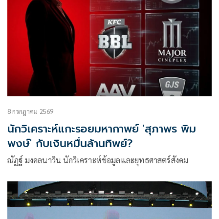
8 กรกฎาคม 2569
นักวิเคราะห์แกะรอยมหากาพย์ 'สุภาพร พิม
พงษ์' กับเงินหมื่นล้านทิพย์?
ณัฏฐ์ มงคลนาวิน นักวิเคราะห์ข้อมูลและยุทธศาสตร์สังคม