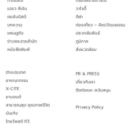
การเมือง
กรองสถานการณ์
เปลว สีเงิน
วาไรตี้
คอลัมนิสต์
กีฬา
บทความ
ท่องเที่ยว – ศิลปวัฒนธรรม
เศรษฐกิจ
ประชาสัมพันธ์
ข่าวพระราชสำนัก
ภูมิภาค
หนังสือพิมพ์
สิ่งแวดล้อม
ต่างประเทศ
PR & PRESS
อาชญากรรม
เกี่ยวกับเรา
X-CITE
ติดต่อและ สนับสนุน
ยานยนต์
สาธารณสุข-คุณภาพชีวิต
Privacy Policy
บันเทิง
ไทยโพสต์ ทีวี