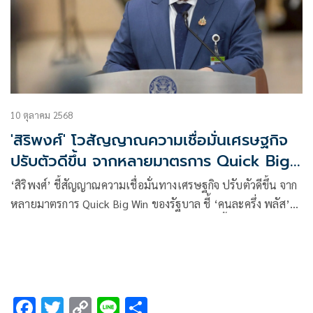
10 ตุลาคม 2568
'สิริพงศ์' โวสัญญาณความเชื่อมั่นเศรษฐกิจ
ปรับตัวดีขึ้น จากหลายมาตรการ Quick Big
Win
‘สิริพงศ์’ ชี้สัญญาณความเชื่อมั่นทางเศรษฐกิจ ปรับตัวดีขึ้น จาก
หลายมาตรการ Quick Big Win ของรัฐบาล ชี้ ‘คนละครึ่ง พลัส’
สร้างโอกาสทางเศรษฐกิจ ช่วยปชช.ใช้สอยมากขึ้นไตรมาส
สุดท้ายของปี
F
T
C
Li
S