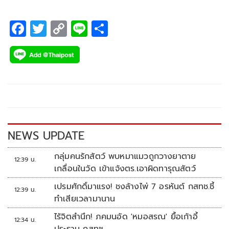
พฤศจิกายน 2565 ณ บริเวณด้านหน้า ธ.ก.ส. สำนักงานใหญ่
กรุงเทพมหานคร
F
T
C
Li
S
ac
wi
o
n
h
e
tt
p
e
ar
b
er
y
e
o
Li
o
n
k
k
NEWS UPDATE
กลุ่มคนรักสัตว์ พบหมาแมวถูกวางยาตาย
12:39 น.
เกลื่อนในวัด เข้าแจ้งตร.เอาผิดทารุณสัตว์
เปรมศักดิ์มาแรง! ชงล้างไพ่ 7 อรหันต์ กสทช.ชี้
12:39 น.
ทำเสียเวลามานาน
ไร้จิตสำนึก! ภคมนอัด 'หมอสรณ' ยื้อเก้าอี้
12:34 น.