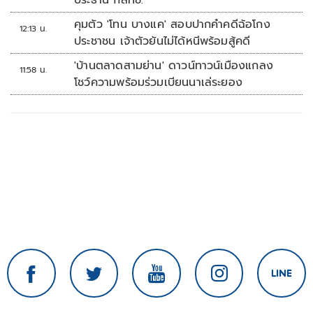
ประธาน กสทช.
คุมตัว 'โทน บางแค' สอบปากคำคดีฉ้อโกง
12:13 น.
ประชาชน เจ้าตัวยันไม่ได้หนีพร้อมสู้คดี
'บ้านตลาดสามย่าน' ดาวน์ทาวน์เมืองแกลง
11:58 น.
โชว์ความพร้อมร่วมเบียนนาเล่ระยอง