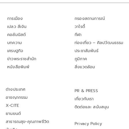
การเมือง
กรองสถานการณ์
เปลว สีเงิน
วาไรตี้
คอลัมนิสต์
กีฬา
บทความ
ท่องเที่ยว – ศิลปวัฒนธรรม
เศรษฐกิจ
ประชาสัมพันธ์
ข่าวพระราชสำนัก
ภูมิภาค
หนังสือพิมพ์
สิ่งแวดล้อม
ต่างประเทศ
PR & PRESS
อาชญากรรม
เกี่ยวกับเรา
X-CITE
ติดต่อและ สนับสนุน
ยานยนต์
สาธารณสุข-คุณภาพชีวิต
Privacy Policy