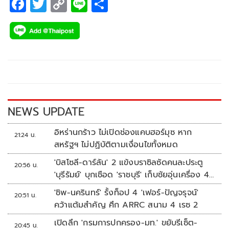
F
T
C
Li
S
ac
wi
o
n
h
e
tt
p
e
ar
b
er
y
e
o
Li
o
n
k
k
NEWS UPDATE
อิหร่านกร้าว ไม่เปิดช่องแคบฮอร์มุซ หาก
21:24 น.
สหรัฐฯ ไม่ปฏิบัติตามเงื่อนไขทั้งหมด
'บิสโซลี-ดาร์ลัน' 2 แข้งบราซิลซัดคนละประตู
20:56 น.
'บุรีรัมย์' บุกเชือด 'ราชบุรี' เก็บชัยอุ่นเครื่อง 4
นัดรวด
'ชิพ-นครินทร์' รั้งท็อป 4 'เฟอร์-ปัญจรุจน์'
20:51 น.
คว้าแต้มสำคัญ ศึก ARRC สนาม 4 เรซ 2
เปิดลึก 'กรมการปกครอง-มท.' ขยับรีเซ็ต-
20:45 น.