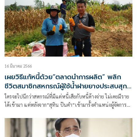
16 มีนาคม 2566
เผยวิธีแก้หนี้ด้วย“ตลาดนำการผลิต” พลิก
ชีวิตสมาชิกสหกรณ์ผู้ใช้น้ำฝายยางประสบสุก
จำกัด จังหวัดลำปาง
ใครจะไปนึกว่าสหกรณ์ที่มีแต่หนี้เสียกับหนี้ค้างจ่าย ไม่เคยมีราย
ได้เข้ามา แต่หลังจาก”สุทิน ปันคำ”เข้ามารั้งตำแหน่งผู้จัดการ
สหกรณ์ กลับเปลี่ยนหน้ามือเป็นหลังมือ สหกรณ์ไม่มีหนี้เสีย
สมาชิกก็ไม่มีหนี้ค้างจ่าย