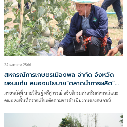
24 เมษายน 2566
สหกรณ์การเกษตรเมืองพล จำกัด จังหวัด
ขอนแก่น สนองนโยบาย”ตลาดนำการผลิต”
หนุนสมาชิกปลูก”เมล่อนญี่ปุ่น” สร้างรายได้
ภายหลังที่ นายวิศิษฐ์ ศรีสุวรรณ์ อธิบดีกรมส่งเสริมสหกรณ์และ
หลุดวงจรหนี้
คณะ ลงพื้นที่ตรวจเยี่ยมติดตามการดำเนินงานของสหกรณ์
การเกษตรเมืองพล จำกัด อำเภอพล