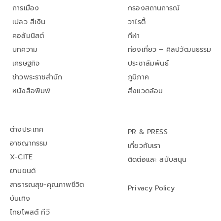
การเมือง
กรองสถานการณ์
เปลว สีเงิน
วาไรตี้
คอลัมนิสต์
กีฬา
บทความ
ท่องเที่ยว – ศิลปวัฒนธรรม
เศรษฐกิจ
ประชาสัมพันธ์
ข่าวพระราชสำนัก
ภูมิภาค
หนังสือพิมพ์
สิ่งแวดล้อม
ต่างประเทศ
PR & PRESS
อาชญากรรม
เกี่ยวกับเรา
X-CITE
ติดต่อและ สนับสนุน
ยานยนต์
สาธารณสุข-คุณภาพชีวิต
Privacy Policy
บันเทิง
ไทยโพสต์ ทีวี