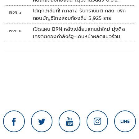
คดีโกงสอบท้องถิ่น สรุปสำนวนส่ง ป.ป.ช.
สัปดาห์หน้า
ได้ฤกษ์เสียที! ก.กลาง รับทราบมติ กสถ. เพิก
15:25 น.
ถอนบัญชีโกงสอบท้องถิ่น 5,925 ราย
เปิดแผน BRN หลังเปลี่ยนแกนนำใหม่ มุ่งดิส
15:20 น.
เครดิตกองกำลังรัฐ-เดินหน้าผลิตแนวร่วม