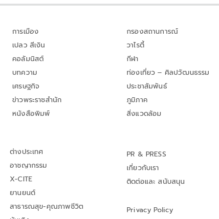
การเมือง
กรองสถานการณ์
เปลว สีเงิน
วาไรตี้
คอลัมนิสต์
กีฬา
บทความ
ท่องเที่ยว – ศิลปวัฒนธรรม
เศรษฐกิจ
ประชาสัมพันธ์
ข่าวพระราชสำนัก
ภูมิภาค
หนังสือพิมพ์
สิ่งแวดล้อม
ต่างประเทศ
PR & PRESS
อาชญากรรม
เกี่ยวกับเรา
X-CITE
ติดต่อและ สนับสนุน
ยานยนต์
สาธารณสุข-คุณภาพชีวิต
Privacy Policy