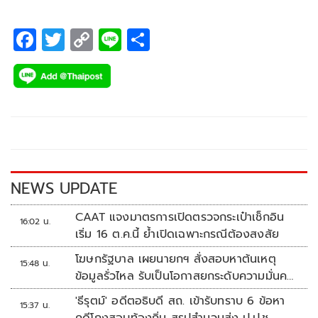
ในอินโดนีเซีย) พร้อมเดินหน้าสู่การเป็นผู้นำด้านโครงสร้างพื้น
ฐานในเอเชียตะวันออกเฉียงใต้
F
T
C
Li
S
ac
wi
o
n
h
e
tt
p
e
ar
b
er
y
e
o
Li
o
n
k
k
NEWS UPDATE
CAAT แจงมาตรการเปิดตรวจกระเป๋าเช็กอิน
16:02 น.
เริ่ม 16 ต.ค.นี้ ย้ำเปิดเฉพาะกรณีต้องสงสัย
โฆษกรัฐบาล เผยนายกฯ สั่งสอบหาต้นเหตุ
15:48 น.
ข้อมูลรั่วไหล รับเป็นโอกาสยกระดับความมั่นคง
ปลอดภัยข้อมูลภาครัฐทั้งระบบ
'ธีรุตม์' อดีตอธิบดี สถ. เข้ารับทราบ 6 ข้อหา
15:37 น.