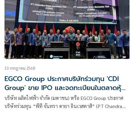
10 กรกฎาคม 2568
EGCO Group ประกาศบริษัทร่วมทุน 'CDI
Group' ขาย IPO และจดทะเบียนในตลาดหุ้น
อินโดนีเซียอย่างเป็นทางการ
บริษัท ผลิตไฟฟ้า จำกัด (มหาชน) หรือ EGCO Group ประกาศ
บริษัทร่วมทุน “พีที จันทรา ดายา อินเวสตาสิ” (PT Chandra
Daya Investasi) หรือ CDI Group บริษัทให้บริการครบวงจรด้าน
โครงสร้างพื้นฐาน เข้าจดทะเบียนในตลาดหลักทรัพย์อินโดนีเซีย
อย่างเป็นทางการ เมื่อวันที่ 9 กรกฎาคม 2568 (ตามเวลาท้องถิ่น