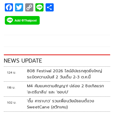
F
T
C
Li
S
ac
wi
o
n
h
e
tt
p
e
ar
b
er
y
e
o
Li
o
n
k
k
NEWS UPDATE
808 Festival 2026 ไลน์อัปแรกสุดยิ่งใหญ่
1:24 น.
ระเบิดความมันส์ 2 วันเต็ม 2-3 ต.ค.นี้
M4 คัมแบคตามสัญญา! ปล่อย 2 ซิงเกิลแรก
1:16 น.
'อะดรีนาลีน' และ 'ชอบU'
'ดั๊ม คาราบาว' รวมเพื่อนวัยมัธยมตั้งวง
1:02 น.
SweetCane (สวีทเคน)