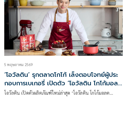
5 พฤษภาคม 2569
‘โอวัลติน’ รุกตลาดโกโก้ เล็งตอบโจทย์ผู้ประ
กอบการเบเกอรี่ เปิดตัว ‘โอวัลติน โกโก้มอลต์
คว้า ‘เชฟปิง’ นั่งแท่นแบรนด์แอมบาสเดอร์
โอวัลติน เปิดตัวผลิตภัณฑ์ใหม่ล่าสุด ‘โอวัลติน โกโก้มอลต…