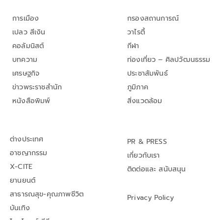
การเมือง
กรองสถานการณ์
เปลว สีเงิน
วาไรตี้
คอลัมนิสต์
กีฬา
บทความ
ท่องเที่ยว – ศิลปวัฒนธรรม
เศรษฐกิจ
ประชาสัมพันธ์
ข่าวพระราชสำนัก
ภูมิภาค
หนังสือพิมพ์
สิ่งแวดล้อม
ต่างประเทศ
PR & PRESS
อาชญากรรม
เกี่ยวกับเรา
X-CITE
ติดต่อและ สนับสนุน
ยานยนต์
สาธารณสุข-คุณภาพชีวิต
Privacy Policy
บันเทิง