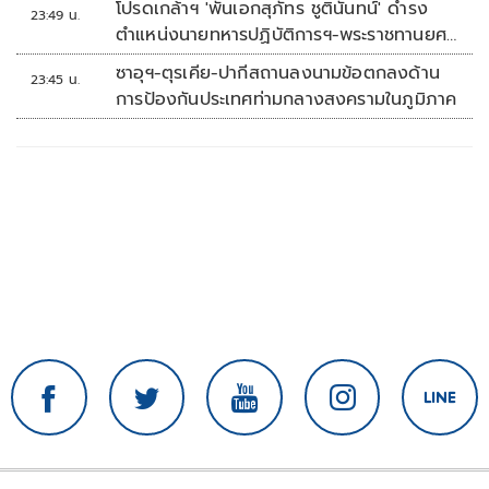
โปรดเกล้าฯ 'พันเอกสุภัทร ชูตินันทน์' ดำรง
23:49 น.
ตำแหน่งนายทหารปฏิบัติการฯ-พระราชทานยศ
'พลตรี'
ซาอุฯ-ตุรเคีย-ปากีสถานลงนามข้อตกลงด้าน
23:45 น.
การป้องกันประเทศท่ามกลางสงครามในภูมิภาค