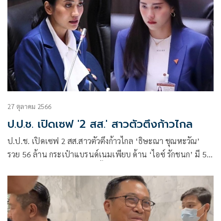
27 ตุลาคม 2566
ป.ป.ช. เปิดเซฟ '2 สส.' สาวตัวตึงก้าวไกล
ป.ป.ช. เปิดเซฟ 2 สส.สาวตัวตึงก้าวไกล ‘ธิษะณา ชุณหะวัณ’
รวย 56 ล้าน กระเป๋าแบรนด์เนมเพียบ ด้าน ‘ไอซ์ รักชนก’ มี 5.8
ล้าน สะสมหนังสือ 733 เล่ม ทั้งโฉมหน้าศักดินาไทย-สยาม
ปฏิวัติ-ระบอบประยุทธ์