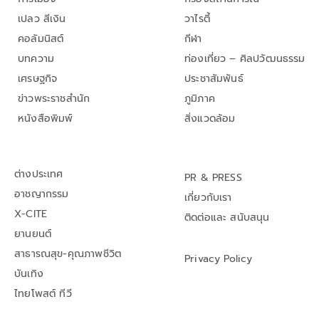
เปลว สีเงิน
วาไรตี้
คอลัมนิสต์
กีฬา
บทความ
ท่องเที่ยว – ศิลปวัฒนธรรม
เศรษฐกิจ
ประชาสัมพันธ์
ข่าวพระราชสำนัก
ภูมิภาค
หนังสือพิมพ์
สิ่งแวดล้อม
ต่างประเทศ
PR & PRESS
อาชญากรรม
เกี่ยวกับเรา
X-CITE
ติดต่อและ สนับสนุน
ยานยนต์
สาธารณสุข-คุณภาพชีวิต
Privacy Policy
บันเทิง
ไทยโพสต์ ทีวี