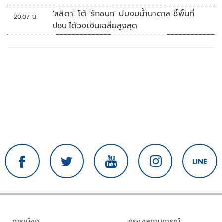
'ลลิดา' โต้ 'รักชนก' ปมงบน้ำบาดาล ชี้พื้นที่
20:07 น.
ปชน.ได้วงเงินเฉลี่ยสูงสุด
การเมือง
กรองสถานการณ์