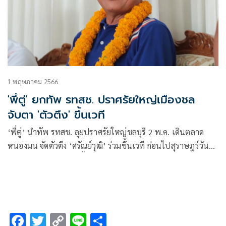
1 พฤษภาคม 2566
'พี่ตู่' ยกทัพ รทสช. ปราศรัยใหญ่เมืองชล
จับตา 'ตัวตึง' ขึ้นเวที
‘พี่ตู่’ นำทัพ รทสช. ลุยปราศรัยใหญ่ชลบุรี 2 พ.ค. เดินตลาด
หนองมน จัดตัวตึง ‘ศรัณย์วุฒิ’ ร่วมขึ้นเวที ก่อนไปสุราษฎร์วัน
พุธ สุมทรปราการศุกร์นี้
F
T
C
Li
S