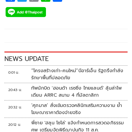
ac
wi
o
n
h
e
tt
p
e
ar
b
er
y
e
o
Li
o
n
k
k
NEWS UPDATE
“โครงสร้างเก่า-คนใหม่”บีอาร์เอ็น รัฐตรึงกำลัง
0:01 น.
รักษาพื้นที่ปลอดภัย
ทัพนักบิด 'ฮอนด้า เรซซิ่ง ไทยแลนด์' ลุ้นล่าโพ
20:43 น.
เดียม ARRC สนาม 4 ที่มัลดาลิกา
‘ศุภมาส’ สั่งเข้มตรวจคลินิกเสริมความงาม ย้ำ
20:32 น.
โฆษณาราคาต้องจ่ายจริง
พี่ชาย 'ฮลุน โซโล่' แจ้งกำหนดการสวดอภิธรรม
20:12 น.
ศพ เตรียมจัดพิธีฌาปนกิจ 11 ส.ค.