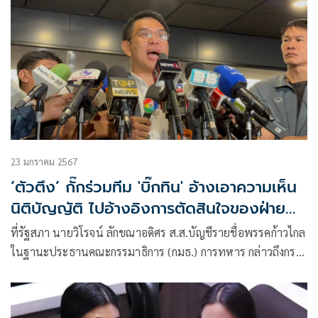
23 มกราคม 2567
‘ตัวตึง’ กั๊กร่วมทีม 'บิ๊กทิน' อ้างเอาความเห็น
นิติบัญญัติ ไปอ้างอิงการตัดสินใจของฝ่าย
บริหาร ปชต.พัง
ที่รัฐสภา นายวิโรจน์ ลักขณาอดิศร ส.ส.บัญชีรายชื่อพรรคก้าวไกล
ในฐานะประธานคณะกรรมาธิการ (กมธ.) การทหาร กล่าวถึงกรณี
ที่นายสุทิน