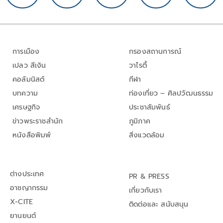
การเมือง
กรองสถานการณ์
เปลว สีเงิน
วาไรตี้
คอลัมนิสต์
กีฬา
บทความ
ท่องเที่ยว – ศิลปวัฒนธรรม
เศรษฐกิจ
ประชาสัมพันธ์
ข่าวพระราชสำนัก
ภูมิภาค
หนังสือพิมพ์
สิ่งแวดล้อม
ต่างประเทศ
PR & PRESS
อาชญากรรม
เกี่ยวกับเรา
X-CITE
ติดต่อและ สนับสนุน
ยานยนต์