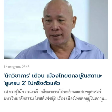
16 กรกฎาคม 2568
'นักวิชาการ' เตือน เมืองไทยตกอยู่ในสถานะ
'ยูเครน 2' ไปครึ่งตัวแล้ว
รศ.ดร.สุวินัย ภรณวลัย อดีตอาจารย์ประจำคณะเศรษฐศาสตร์
มหาวิทยาลัยธรรม โพสต์เฟซบุ๊ก เรื่อง เมืองไทยตกอยู่ในสถานะ
“ยูเครน 2” ไปครึ่งตัวแล้ว ยังไม่รู้ตัวกันอีกหรือ? มีเนื้อหาดังนี้