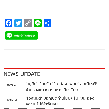
F
T
C
Li
S
ac
wi
o
n
h
e
tt
p
e
ar
b
er
y
e
o
Li
o
n
k
k
NEWS UPDATE
'อนุทิน' ต้อนรับ 'มิน อ่อง หล่าย' สมเกียรติ!
11:05 น.
นำตรวจแถวกองทหารเกียรติยศ
'รังสิมันต์' บอกเปิดทำเนียบฯ รับ 'มิน อ่อง
10:53 น.
หล่าย' ไปก็ไลฟ์บอย!