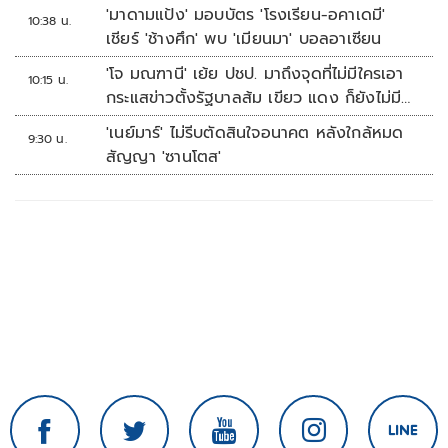
'มาดามแป้ง' มอบบัตร 'โรงเรียน-อคาเดมี'
10:38 น.
เชียร์ 'ช้างศึก' พบ 'เมียนมา' บอลอาเซียน
'โจ มณฑานี' เย้ย ปชป. มาถึงจุดที่ไม่มีใครเอา
10:15 น.
กระแสข่าวตั้งรัฐบาลส้ม เขียว แดง ก็ยังไม่มีฟ้า
เลย
'เนย์มาร์' ไม่รีบตัดสินใจอนาคต หลังใกล้หมด
9:30 น.
สัญญา 'ซานโตส'