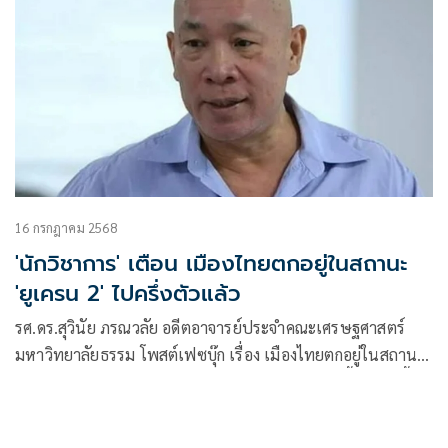
16 กรกฎาคม 2568
'นักวิชาการ' เตือน เมืองไทยตกอยู่ในสถานะ
'ยูเครน 2' ไปครึ่งตัวแล้ว
รศ.ดร.สุวินัย ภรณวลัย อดีตอาจารย์ประจำคณะเศรษฐศาสตร์
มหาวิทยาลัยธรรม โพสต์เฟซบุ๊ก เรื่อง เมืองไทยตกอยู่ในสถานะ
“ยูเครน 2” ไปครึ่งตัวแล้ว ยังไม่รู้ตัวกันอีกหรือ? มีเนื้อหาดังนี้