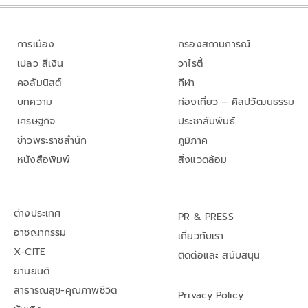
การเมือง
กรองสถานการณ์
เปลว สีเงิน
วาไรตี้
คอลัมนิสต์
กีฬา
บทความ
ท่องเที่ยว – ศิลปวัฒนธรรม
เศรษฐกิจ
ประชาสัมพันธ์
ข่าวพระราชสำนัก
ภูมิภาค
หนังสือพิมพ์
สิ่งแวดล้อม
ต่างประเทศ
PR & PRESS
อาชญากรรม
เกี่ยวกับเรา
X-CITE
ติดต่อและ สนับสนุน
ยานยนต์
สาธารณสุข-คุณภาพชีวิต
Privacy Policy