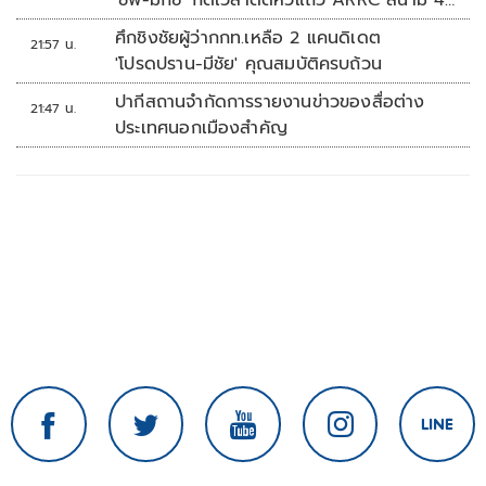
'ชิพ-มิกซ์' กดเวลาติดหัวแถว ARRC สนาม 4
ที่มัลดาลิกา
ศึกชิงชัยผู้ว่ากกท.เหลือ 2 แคนดิเดต
21:57 น.
'โปรดปราน-มีชัย' คุณสมบัติครบถ้วน
ปากีสถานจำกัดการรายงานข่าวของสื่อต่าง
21:47 น.
ประเทศนอกเมืองสำคัญ