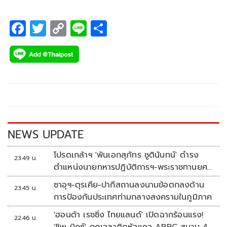
F
T
C
Li
S
ac
wi
o
n
h
e
tt
p
e
ar
b
er
y
e
o
Li
o
n
k
k
NEWS UPDATE
โปรดเกล้าฯ 'พันเอกสุภัทร ชูตินันทน์' ดำรง
23:49 น.
ตำแหน่งนายทหารปฏิบัติการฯ-พระราชทานยศ
'พลตรี'
ซาอุฯ-ตุรเคีย-ปากีสถานลงนามข้อตกลงด้าน
23:45 น.
การป้องกันประเทศท่ามกลางสงครามในภูมิภาค
'ฮอนด้า เรซซิ่ง ไทยแลนด์' เปิดฉากร้อนแรง!
22:46 น.