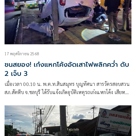
17 พฤศจิกายน 2568
ชนสยอง! เก๋งแหกโค้งอัดเสาไฟพลิกคว่ำ ดับ
2 เจ็บ 3
เมื่อเวลา 00.10 น. พ.ต.ท.สินสมุทร บุญทัศนา สารวัตรสอบสวน
สภ.สัตหีบ จ.ชลบุรี ได้รับแจ้งเกิดอุบัติเหตุรถเก๋งแหกโค้ง เสียหลัก
พุ่งชนเสาไฟส่องสว่างพลิกคว่ำ มีผู้ได้รับบาดเจ็บ และเสียชีวิต
หลายราย