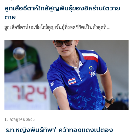
ลูกเสือชีตาห์ใกล้สูญพันธุ์ของอิหร่านไตวาย
ตาย
ลูกเสือชีตาห์เอเชียใกล้สูญพันธุ์ที่รอดชีวิตเป็นตัวสุดท้…
13 กรกฎาคม 2565
'ร.ท.หญิงพันธ์ทิพา' คว้าทองแดงเปตอง