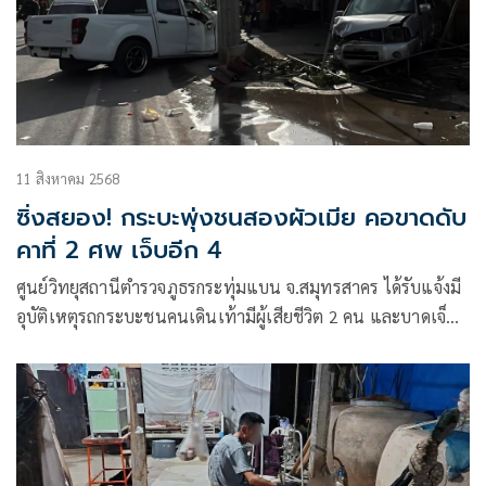
11 สิงหาคม 2568
ซิ่งสยอง! กระบะพุ่งชนสองผัวเมีย คอขาดดับ
คาที่ 2 ศพ เจ็บอีก 4
ศูนย์วิทยุสถานีตำรวจภูธรกระทุ่มแบน จ.สมุทรสาคร ได้รับแจ้งมี
อุบัติเหตุรถกระบะชนคนเดินเท้ามีผู้เสียชีวิต 2 คน และบาดเจ็บ
อีก 4 คน ถนนแคราย อ.กระทุ่มแบน จ.สมุทรสาคร