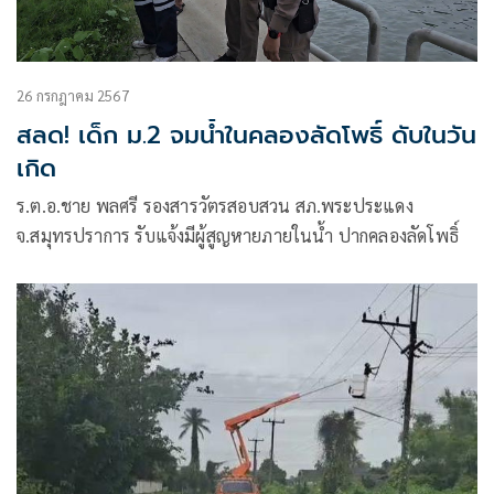
26 กรกฎาคม 2567
สลด! เด็ก ม.2 จมน้ำในคลองลัดโพธิ์ ดับในวัน
เกิด
ร.ต.อ.ชาย พลศรี รองสารวัตรสอบสวน สภ.พระประแดง
จ.สมุทรปราการ รับแจ้งมีผู้สูญหายภายในน้ำ ปากคลองลัดโพธิ์