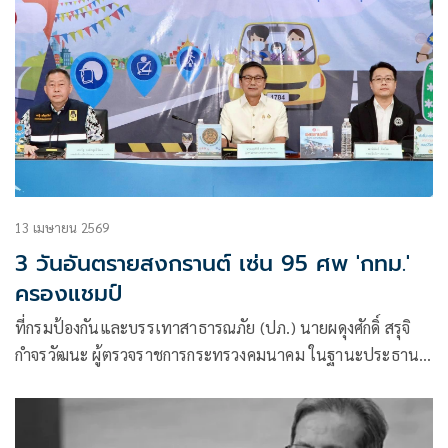
13 เมษายน 2569
3 วันอันตรายสงกรานต์ เซ่น 95 ศพ 'กทม.'
ครองแชมป์
ที่กรมป้องกันและบรรเทาสาธารณภัย (ปภ.) นายผดุงศักดิ์ สรุจิ
กำจรวัฒนะ ผู้ตรวจราชการกระทรวงคมนาคม ในฐานะประธาน
แถลงข่าวสรุปผลการดำเนินงานของศูนย์อำนวยการป้องกันและ
ลดอุบัติเหตุทางถนน (ศปถ.) ช่วงเทศกาลสงกรานต์