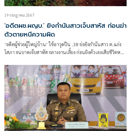
19 กรกฎาคม 2567
'อดีตผช.ผญบ.' ยิงกำนันสาวเจ็บสาหัส ก่อนฆ่า
ตัวตายหนีความผิด
‘อดีตผู้ช่วยผู้ใหญ่บ้าน’ ใช้อาวุดปืน .38 จ่อยิงกำนันสาว ต.แก่ง
โสภา จนบาดเจ็บสาหัส กลางงานเลี้ยง ก่อนยิงตัวเองเสียชีวิตหนี
ความผิด