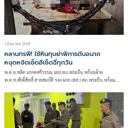
2 มิถุนายน 2568
หลานทรพี! ใช้หินทุบย่าพิการดับอนาถ
หงุดหงิดเช็ดอึเช็ดฉี่ทุกวัน
พ.ต.อ.ชลิต มรกตศรีวรรณ ผกก.สภ.พระยืน พร้อมด้วย
พ.ต.ท.ศักดิ์สิทธิ์ สายสมบัติ รอง ผกก.(สส.) สภ.พระยืน พร้อม
กำลังเจ้าหน้าที่ตำรวจชุดสืบสวน นำตัว นายสิงหา อนุชาสิริ