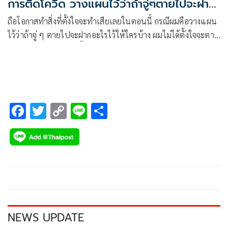
การติดโควิด วางแผนไว้ว่าถ้าจู่ๆตายไปจะฝาก
อะไรไว้ให้ใครบ้าง
ถือโอกาสทำสิ่งที่ตั้งใจจะทำเสียเลยในตอนนี้ กรณีผมคือวางแผน
ไว้ว่าถ้าจู่ ๆ ตายไปจะฝากอะไรไว้ให้ใครบ้าง ผมไม่ได้ตั้งใจจะตาย
หรือป่วยหนัก แต่โรคนี้ทำให้ผมเกิดมรณานุสติและคิดถึงคนข้าง
หลังเรามากขึ้น
F
T
C
Li
S
ac
wi
o
n
h
e
tt
p
e
ar
b
er
y
e
o
Li
o
n
k
k
NEWS UPDATE