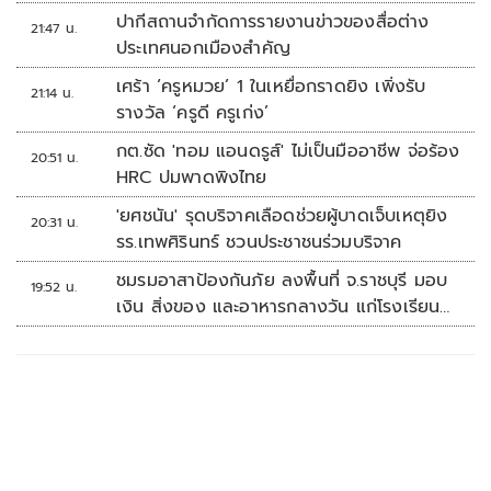
ปากีสถานจำกัดการรายงานข่าวของสื่อต่าง
21:47 น.
ประเทศนอกเมืองสำคัญ
เศร้า ‘ครูหมวย’ 1 ในเหยื่อกราดยิง เพิ่งรับ
21:14 น.
รางวัล ‘ครูดี ครูเก่ง’
กต.ซัด 'ทอม แอนดรูส์' ไม่เป็นมืออาชีพ จ่อร้อง
20:51 น.
HRC ปมพาดพิงไทย
'ยศชนัน' รุดบริจาคเลือดช่วยผู้บาดเจ็บเหตุยิง
20:31 น.
รร.เทพศิรินทร์ ชวนประชาชนร่วมบริจาค
ชมรมอาสาป้องกันภัย ลงพื้นที่ จ.ราชบุรี มอบ
19:52 น.
เงิน สิ่งของ และอาหารกลางวัน แก่โรงเรียน
บ้านหนองน้ำใส