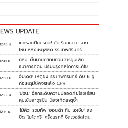
EWS UPDATE
แกะรอยปืนมรณะ! นักเรียนเอามาจาก
12:43 น.
ไหน หลังเหตุสลด รร.เทพศิรินทร์
นนทบุรี
กสม. ยื่นนายกฯทบทวนการยุบเลิก
12:41 น.
ธนาคารที่ดิน ปรับปรุงกลไกการแก้ไข
ปัญหาความเหลื่อมล้ำ
อัปเดต! เหตุยิง รร.เทพศิรินทร์ ดับ 6 ผู้
12:30 น.
ก่อเหตุมีชีพจรหลัง CPR
'ปชน.' จี้ยกระดับความปลอดภัยโรงเรียน
12:22 น.
คุมเข้มอาวุธปืน ป้องเกิดเหตุซ้ำ
'ไม้คิว' ร่วมทัพ 'ฮอนด้า ทีม เอเชีย' ลง
12:14 น.
บิด 'โมโตทรี' ครั้งแรกที่ ซิลเวอร์สโตน