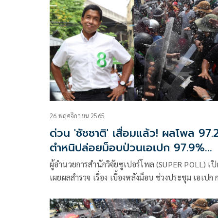
26 พฤศจิกายน 2565
ด่วน 'ชัชชาติ' เสื่อมแล้ว! ผลโพล 97
ตำหนิปล่อยม็อบป่วนเอเปก 97.9%
พอใจตำรวจ
ผู้อำนวยการสำนักวิจัยซูเปอร์โพล (SUPER POLL) เปิด
เผยผลสำรวจ เรื่อง เบื้องหลังม็อบ ช่วงประชุม เอเปก 
ศึกษาประชาชนทุกสาขาอาชีพทั่วประเทศ ดำเนิน
โครงการทั้งการวิจัยเชิงปริมาณ (Quantitative
Research) และการวิจัยเชิงคุณภาพ (Qualitative