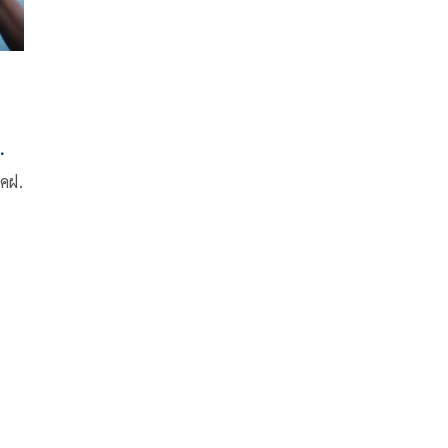
 คฝ.
้าน