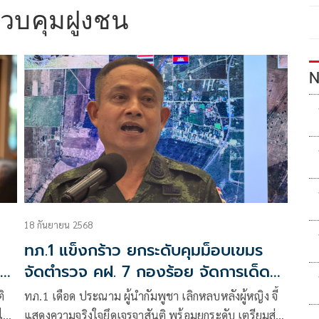
วบคุมฝูงชน
N
18 กันยายน 2568
ทภ.1 แข็งกร้าว ยกระดับคุมม็อบเขมร
ัก-
จัดตำรวจ คฝ. 7 กองร้อย จัดการเด็ด
ขาด
ิ
ทภ.1 เดือด ประณาม ผู้นำกัมพูชา เลิกหลบหลังผู้หญิง จี้
ล่
แสดงความจริงใจยึดเจรจาสันติ พร้อมยกระดับ เตรียมส่ง