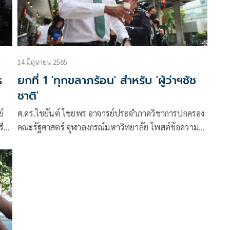
14 มิถุนายน 2565
ร
ยกที่ 1 'ทุกขลาภร้อน' สำหรับ 'ผู้ว่าฯชัช
ชาติ'
์
ศ.ดร.ไชยันต์ ไชยพร อาจารย์ประจำภาควิชาการปกครอง
ีย์
คณะรัฐศาสตร์ จุฬาลงกรณ์มหาวิทยาลัย โพสต์ข้อความ
กคน
ต่อเนื่องในเฟซบุ๊กส่วนตัว