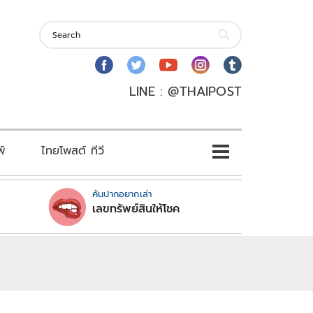
LINE : @THAIPOST
พ์
ไทยโพสต์ ทีวี
คันปากอยากเล่า
เลขทรัพย์สินให้โชค