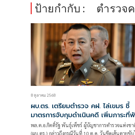
ป้ายกำกับ :
ตำรวจค
8 ตุลาคม 2568
ผบ.ตร. เตรียมตำรวจ คฝ. ไล่เขมร ชี้
มาตรการจับกุมดำเนินคดี เพิ่มภาระที่พ
อาหาร อาจต้องใช้วิธีอื่น
พล.ต.อ.กิตติ์รัฐ พันธุ์เพ็ชร์ ผู้บัญชาการตำรวจแห่งชาต
(ผบ.ตร.) กล่าวถึงกรณีวันที่ 10 ต.ค. วันขีดเส้นตายขับไ