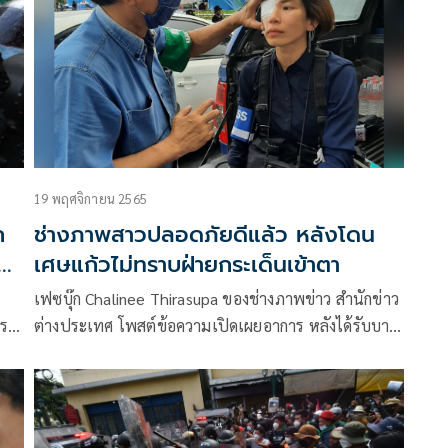
19 พฤศจิกายน 2565
ก
ช่างภาพสาวปลอดภัยดีแล้ว หลังโดน
เศษแก้วไม่ทราบฝ่ายกระเด็นเข้าตา
เฟซบุ๊ก Chalinee Thirasupa ของช่างภาพข่าว สำนักข่าว
รณี
ต่างประเทศ โพสต์ข้อความเปิดเผยอาการ หลังได้รับบาด
นุม
เจ็บระหว่างการปะทะกันของกลุ่มราษฎรหยุดเอเปกกับ
เจ้าหน้าตำรวจชุดควบคุมฝูงชน ว่า