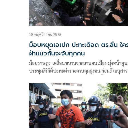
18 พฤศจิกายน 2565
ม็อบหยุดเอเปก ปะทะเดือด ตร.ลั่น ใค
ฝ่าแนวกั้นจะจับทุกคน
ม็อบราษฏร เคลื่อนขบวนจากลานคนเมือง มุ่งหน้าศูนย
ประชุมสิริกิติ์ปะทะตำรวจควบคุมฝูงชน ก่อนถึงอนุสาวร
ประชาธิปไตย ตร.ประกาศ ใครฝ่าแนวกั้นมาจะจับทุ