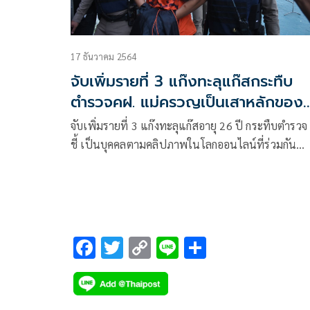
17 ธันวาคม 2564
จับเพิ่มรายที่ 3 แก๊งทะลุแก๊สกระทืบ
ตำรวจคฝ. แม่ครวญเป็นเสาหลักของ
ครอบครัว
จับเพิ่มรายที่ 3 แก๊งทะลุแก๊สอายุ 26 ปี กระทืบตำรวจ
ชี้ เป็นบุคคลตามคลิปภาพในโลกออนไลน์ที่ร่วมกัน
ทำร้ายตำรวจ แม่ครวญเป็นลูกชายเพียงคนเดียวของบ
เป็นเสาหลักของครอบครัว
F
T
C
Li
S
ac
wi
o
n
h
e
tt
p
e
ar