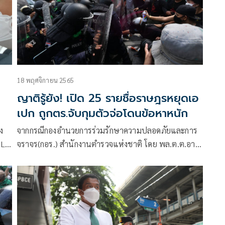
18 พฤศจิกายน 2565
ญาติรู้ยัง! เปิด 25 รายชื่อราษฎรหยุดเอ
เปก ถูกตร.จับกุมตัวจ่อโดนข้อหาหนัก
ง
จากกรณีกองอำนวยการร่วมรักษาความปลอดภัยและการ
น LG
จราจร(กอร.) สำนักงานตำรวจแห่งชาติ โดย พล.ต.ต.อา
ชยน ไกรทอง โฆษก กอร. แถลงถึงการจับคุมตัวกลุ่มผู้
ชุมนุมที่เรียกตัวเองว่าราษฎรหยุดเอเปก