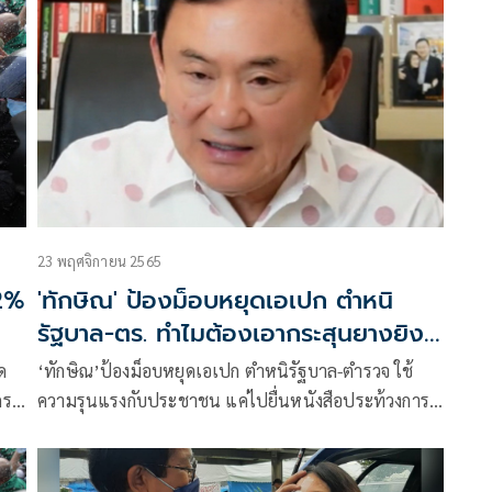
พิพาทใกล้ประสาทตาเมือนธม จังหวัดสุรินทร์ ว่า ขณะนี้
ยังไม่มีเหตุการณ์ผิดปกติเกิดขึ้น
23 พฤศจิกายน 2565
.2%
'ทักษิณ' ป้องม็อบหยุดเอเปก ตำหนิ
รัฐบาล-ตร. ทำไมต้องเอากระสุนยางยิง
ปชช.จนตาบอด
‘ทักษิณ’ป้องม็อบหยุดเอเปก ตำหนิรัฐบาล-ตำรวจ ใช้
กรณี
ความรุนแรงกับประชาชน แค่ไปยื่นหนังสือประท้วงการ
ประชุม APEC ที่ไม่ชอบธรรม ทำไมต้องเอากระสุนยางยิง
ประชาชนจนตาบอด