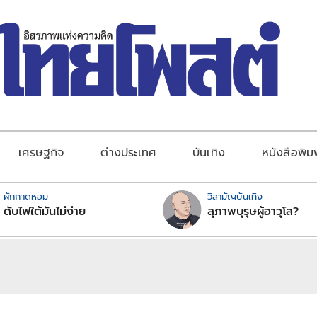
เศรษฐกิจ
ต่างประเทศ
บันเทิง
หนังสือพิม
ผักกาดหอม
วิสามัญบันเทิง
ดับไฟใต้มันไม่ง่าย
สุภาพบุรุษผู้อาวุโส?