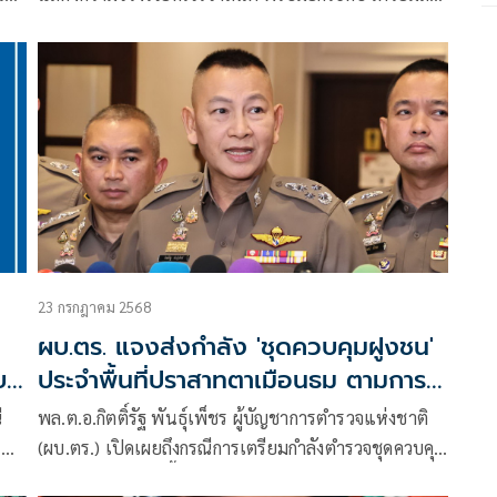
า
คฝ.สมทบ 5 กองร้อย คุมบ้านหนองหญ้าแก้ว หาดละเมิด
อ
จับดำเนินคดี โวยคณะ​ IOT กพช.​ ทำผิดกติกา
23 กรกฎาคม 2568
ผบ.ตร. แจงส่งกำลัง 'ชุดควบคุมฝูงชน'
บ
ประจำพื้นที่ปราสาทตาเมือนธม ตามการ
ร้องขอทหาร
ี
พล.ต.อ.กิตติ์รัฐ พันธุ์เพ็ชร ผู้บัญชาการตำรวจแห่งชาติ
ญ้า
(ผบ.ตร.) เปิดเผยถึงกรณีการเตรียมกำลังตำรวจชุดควบคุม
ฝูงชน เพื่อประจำพื้นที่ชายแดนไทย-กัมพูชา บริเวณจุด