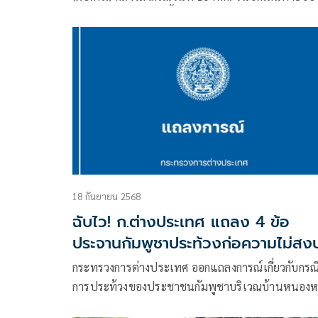
ชาวกัมพูชาออกนอกพื้นที่บ้านหนองจาน จ.สระแก้ว ว่
ในส่วนของตำรวจมีการเตรียมกำลังควบคุมฝูงชลไว้เพื่
รองรับสถานการณ์แล้ว
18 กันยายน 2568
ฉับไว! ก.ต่างประเทศ แถลง 4 ข้อ
ประจานกัมพูชาประท้วงก่อความไม่สง
บ้านหนองหญ้าแก้ว
กระทรวงการต่างประเทศ ออกแถลงการณ์เกี่ยวกับกรณ
การประท้วงของประชาชนกัมพูชาบริเวณบ้านหนองห
แก้ว อำเภอโคกสูง จังหวัดสระแก้ว