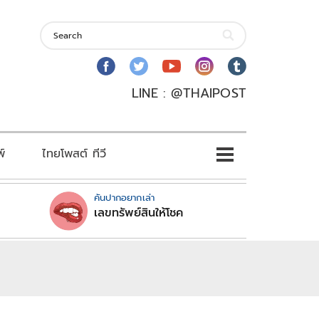
LINE : @THAIPOST
พ์
ไทยโพสต์ ทีวี
คันปากอยากเล่า
เลขทรัพย์สินให้โชค