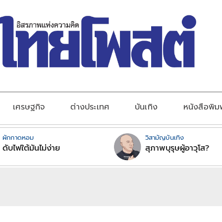
เศรษฐกิจ
ต่างประเทศ
บันเทิง
หนังสือพิม
ผักกาดหอม
วิสามัญบันเทิง
ดับไฟใต้มันไม่ง่าย
สุภาพบุรุษผู้อาวุโส?