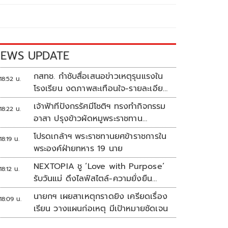
EWS UPDATE
กสทช. กำชับสื่อเสนอข่าวเหตุรุนแรงใน
18:52 น.
โรงเรียน งดภาพสะเทือนใจ-รายละเอียด
เสี่ยงเลียนแบบ
เจ้าฟ้าทีปังกรรัศมีโชติฯ ทรงทำกิจกรรม
18:22 น.
อาสา ปรุงข้าวผัดหมูพระราชทาน
ประชาชน
โปรดเกล้าฯ พระราชทานยศข้าราชการใน
18:19 น.
พระองค์ฝ่ายทหาร 19 นาย
NEXTOPIA ชู ‘Love with Purpose’
18:12 น.
รับวันแม่ ดึงไลฟ์สไตล์-ความยั่งยืน
สร้างประสบการณ์ช้อปปิงมีความหมาย
นายกฯ เผยสาเหตุกราดยิง เครียดเรื่อง
18:09 น.
เรียน วางแผนก่อเหตุ มีเป้าหมายชัดเจน