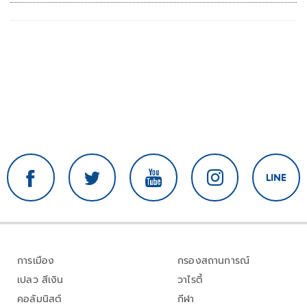
การเมือง
กรองสถานการณ์
เปลว สีเงิน
วาไรตี้
คอลัมนิสต์
กีฬา