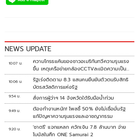
e
tt
p
e
ar
b
er
y
e
o
Li
o
n
k
k
NEWS UPDATE
ความโกรธแค้นของชาวอเมริกันทวีความรุนแรง
10:07 น.
ขึ้น เหตุเครือข่ายกล้องCCTVละเมิดความเป็น
ส่วนตัว
รัฐเร่งติดตาม 8.3 แสนคนยืนยันตัวตนรับสิทธิ
10:06 น.
บัตรสวัสดิการแห่งรัฐ
9:54 น.
สั่งการผู้ว่าฯ 14 จังหวัดใต้รับมือน้ำท่วม
ต้องทำงานหนัก! โพลชี้ 50% ยังไม่เชื่อมั่นรัฐ
9:49 น.
แก้ปัญหาความรุนแรงและอาชญากรรม
'ชาตรี' แจกแหลก ควักเงิน 7.8 ล้านบาท จ่าย
9:20 น.
โบนัสในศึก ONE Samurai 2