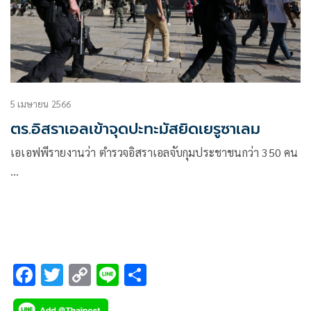
5 เมษายน 2566
ตร.อิสราเอลเข้าจุดปะทะมัสยิดเยรูซาเลม
เอเอฟพีรายงานว่า ตำรวจอิสราเอลจับกุมประชาชนกว่า 350 คน
…
F
T
C
Li
S
ac
wi
o
n
h