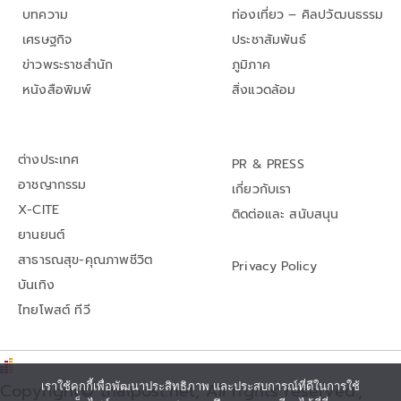
บทความ
ท่องเที่ยว – ศิลปวัฒนธรรม
เศรษฐกิจ
ประชาสัมพันธ์
ข่าวพระราชสำนัก
ภูมิภาค
หนังสือพิมพ์
สิ่งแวดล้อม
ต่างประเทศ
PR & PRESS
อาชญากรรม
เกี่ยวกับเรา
X-CITE
ติดต่อและ สนับสนุน
ยานยนต์
สาธารณสุข-คุณภาพชีวิต
Privacy Policy
บันเทิง
ไทยโพสต์ ทีวี
Copyright© thaipost.net, All rights reserved.,
เราใช้คุกกี้เพื่อพัฒนาประสิทธิภาพ และประสบการณ์ที่ดีในการใช้