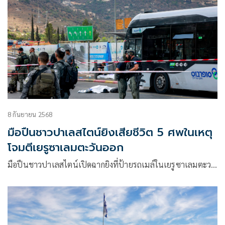
8 กันยายน 2568
มือปืนชาวปาเลสไตน์ยิงเสียชีวิต 5 ศพในเหตุ
โจมตีเยรูซาเลมตะวันออก
มือปืนชาวปาเลสไตน์เปิดฉากยิงที่ป้ายรถเมล์ในเยรูซาเลมตะว…