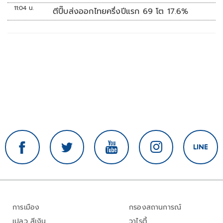
11:04 น.
ตีปี๊บส่งออกไทยครึ่งปีแรก 69 โต 17.6%
การเมือง
กรองสถานการณ์
เปลว สีเงิน
วาไรตี้