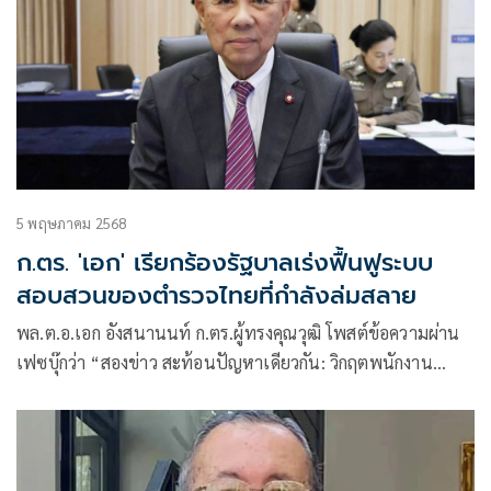
5 พฤษภาคม 2568
ก.ตร. 'เอก' เรียกร้องรัฐบาลเร่งฟื้นฟูระบบ
สอบสวนของตำรวจไทยที่กำลังล่มสลาย
พล.ต.อ.เอก อังสนานนท์ ก.ตร.ผู้ทรงคุณวุฒิ โพสต์ข้อความผ่าน
เฟซบุ๊กว่า “สองข่าว สะท้อนปัญหาเดียวกัน: วิกฤตพนักงาน
สอบสวน”