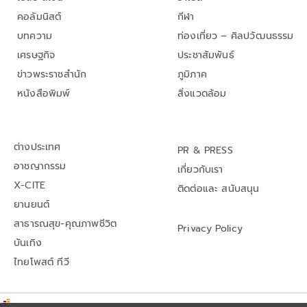
คอลัมนิสต์
กีฬา
บทความ
ท่องเที่ยว – ศิลปวัฒนธรรม
เศรษฐกิจ
ประชาสัมพันธ์
ข่าวพระราชสำนัก
ภูมิภาค
หนังสือพิมพ์
สิ่งแวดล้อม
ต่างประเทศ
PR & PRESS
อาชญากรรม
เกี่ยวกับเรา
X-CITE
ติดต่อและ สนับสนุน
ยานยนต์
สาธารณสุข-คุณภาพชีวิต
Privacy Policy
บันเทิง
ไทยโพสต์ ทีวี