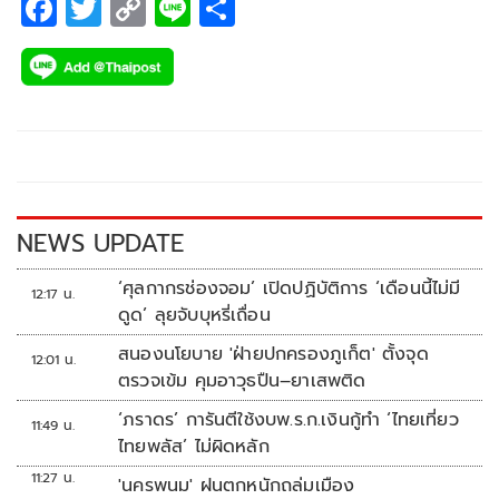
F
T
C
Li
S
ac
wi
o
n
h
e
tt
p
e
ar
b
er
y
e
o
Li
o
n
k
k
NEWS UPDATE
‘ศุลกากรช่องจอม’ เปิดปฏิบัติการ ‘เดือนนี้ไม่มี
12:17 น.
ดูด’ ลุยจับบุหรี่เถื่อน
สนองนโยบาย 'ฝ่ายปกครองภูเก็ต' ตั้งจุด
12:01 น.
ตรวจเข้ม คุมอาวุธปืน–ยาเสพติด
‘ภราดร’ การันตีใช้งบพ.ร.ก.เงินกู้ทำ ‘ไทยเที่ยว
11:49 น.
ไทยพลัส’ ไม่ผิดหลัก
11:27 น.
'นครพนม' ฝนตกหนักถล่มเมือง