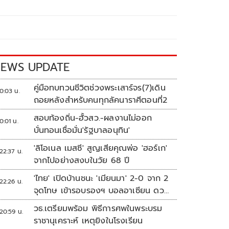
EWS UPDATE
คู่มือทบทวนชีวิตช่วงพระเสาร์จร(7)เดิน
0:03 น.
ถอยหลังสำหรับคนทุกลัคนาราศีตอนที่2
สอบท้องถิ่น-ฮั้วสว.-ผลงานไม่ออก
0:01 น.
บั่นทอนเชื่อมั่น'รัฐบาลอนุทิน'
'ลิโอเนล เมสซี' สูญเสียคุณพ่อ 'ฮอร์เก'
22:37 น.
จากไปอย่างสงบในวัย 68 ปี
'ไทย' เปิดบ้านชนะ 'เมียนมา' 2-0 จาก 2
22:26 น.
จุดโทษ เข้ารอบรองฯ บอลอาเซียน ดวล
'สิงคโปร์'
วธ.เตรียมพร้อม พิธีการศพในพระบรม
20:59 น.
ราชานุเคราะห์ เหตุยิงในโรงเรียน