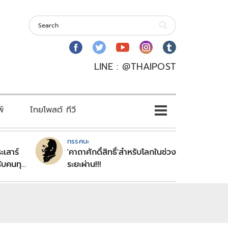
LINE : @THAIPOST
พ์
ไทยโพสต์ ทีวี
ทรรศนะ
ะเสาร์
'คาถาศักดิ์สิทธิ์'สำหรับโลกในช่วง
ับคนทุก
ระยะผ่าน!!!