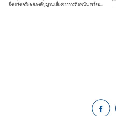
ยิ่งเคร่งเครียด แจงสัญญานเสี่ยงจากการติดพนัน พร้อม
แนะ หลักคิดดูแลตนเอง ช่วยให้ไม่เผลอใจหลงไปกับการ
พนันช่วงฟุตบอลโลก 2022