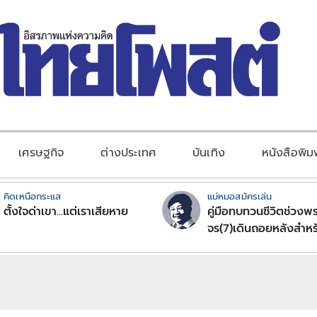
เศรษฐกิจ
ต่างประเทศ
บันเทิง
หนังสือพิม
คิดเหนือกระแส
แม่หมอสมัครเล่น
ตั้งใจด่าเขา...แต่เราเสียหาย
คู่มือทบทวนชีวิตช่วงพร
จร(7)เดินถอยหลังสำหร
ลัคนาราศีตอนที่2