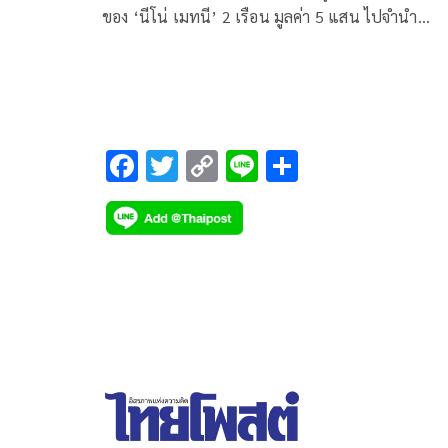
ของ ‘นีโน่ เมทนี’ 2 เรือน มูลค่า 5 แสน ไปจำนำ
สารภาพติดพนันออนไลน์
F
T
C
Li
S
ac
wi
o
n
h
e
tt
p
e
ar
b
er
y
e
o
Li
o
n
k
k