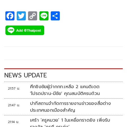
F
T
C
Li
S
ac
wi
o
n
h
e
tt
p
e
ar
b
er
y
e
o
Li
o
n
k
k
NEWS UPDATE
ศึกชิงชัยผู้ว่ากกท.เหลือ 2 แคนดิเดต
21:57 น.
'โปรดปราน-มีชัย' คุณสมบัติครบถ้วน
ปากีสถานจำกัดการรายงานข่าวของสื่อต่าง
21:47 น.
ประเทศนอกเมืองสำคัญ
เศร้า ‘ครูหมวย’ 1 ในเหยื่อกราดยิง เพิ่งรับ
21:14 น.