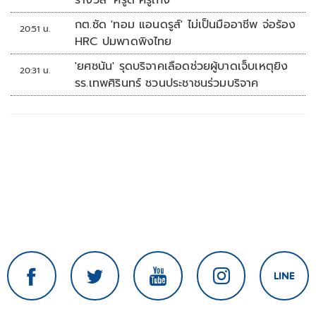
รางวัล ‘ครูดี ครูเก่ง’
กต.ซัด 'ทอม แอนดรูส์' ไม่เป็นมืออาชีพ จ่อร้อง
20:51 น.
HRC ปมพาดพิงไทย
'ยศชนัน' รุดบริจาคเลือดช่วยผู้บาดเจ็บเหตุยิง
20:31 น.
รร.เทพศิรินทร์ ชวนประชาชนร่วมบริจาค