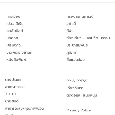
การเมือง
กรองสถานการณ์
เปลว สีเงิน
วาไรตี้
คอลัมนิสต์
กีฬา
บทความ
ท่องเที่ยว – ศิลปวัฒนธรรม
เศรษฐกิจ
ประชาสัมพันธ์
ข่าวพระราชสำนัก
ภูมิภาค
หนังสือพิมพ์
สิ่งแวดล้อม
ต่างประเทศ
PR & PRESS
อาชญากรรม
เกี่ยวกับเรา
X-CITE
ติดต่อและ สนับสนุน
ยานยนต์
สาธารณสุข-คุณภาพชีวิต
Privacy Policy