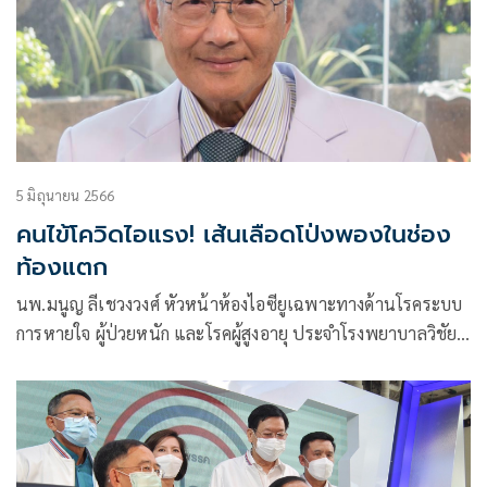
5 มิถุนายน 2566
คนไข้โควิดไอแรง! เส้นเลือดโป่งพองในช่อง
ท้องแตก
นพ.มนูญ ลีเชวงวงศ์ หัวหน้าห้องไอซียูเฉพาะทางด้านโรคระบบ
การหายใจ ผู้ป่วยหนัก และโรคผู้สูงอายุ ประจำโรงพยาบาลวิชัย
ยุทธ โพสต์ข้อความผ่านเฟซบุ๊กว่า ผู้ป่วยหญิงอายุ 75 ปี