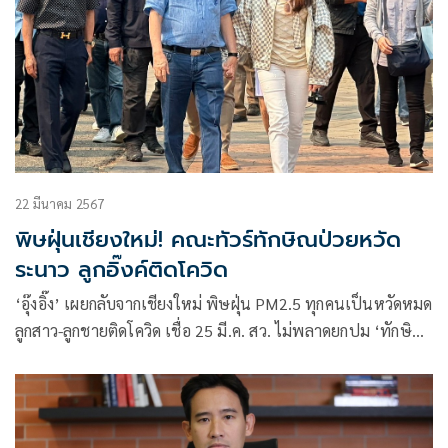
22 มีนาคม 2567
พิษฝุ่นเชียงใหม่! คณะทัวร์ทักษิณป่วยหวัด
ระนาว ลูกอิ๊งค์ติดโควิด
‘อุ๊งอิ๊ง’ เผยกลับจากเชียงใหม่ พิษฝุ่น PM2.5 ทุกคนเป็นหวัดหมด
ลูกสาว-ลูกชายติดโควิด เชื่อ 25 มี.ค. สว. ไม่พลาดยกปม ‘ทักษิณ’
อภิปราย ยันตอบได้ทุกเรื่อง