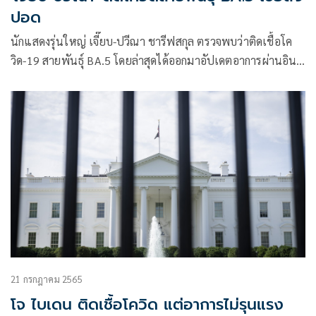
ปอด
นักแสดงรุ่นใหญ่ เจี๊ยบ-ปวีณา ชารีฟสกุล ตรวจพบว่าติดเชื้อโค
วิด-19 สายพันธุ์ BA.5 โดยล่าสุดได้ออกมาอัปเดตอาการผ่านอินส
ตาแกรมส่วนตัว
21 กรกฎาคม 2565
โจ ไบเดน ติดเชื้อโควิด แต่อาการไม่รุนแรง