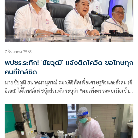
7 ธันวาคม 2565
พปชร.ระทึก! 'ชัยวุฒิ' แจ้งติดโควิด ขอโทษทุก
คนที่ใกล้ชิด
นายชัยวุฒิ ธนาคมานุสรณ์ รมว.ดิจิทัลเพื่อเศรษฐกิจและสังคม (ดี
อีเอส) ได้โพสต์เฟซบุ๊กส่วนตัว ระบุว่า “ผมเพิ่งตรวจพบเมื่อเช้า
ว่าติดโควิด-19 แต่เมื่อวานผมไปตรวจ RT-PCR ยังไม่ติดครับ เพิ่ง
มาตรวจพบว่าติดจากการตรวจ ATK วันนี้