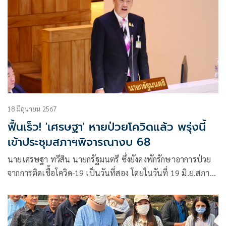
18 มิถุนายน 2567
ฟื้นเร็ว! 'เศรษฐา' หายป่วยโควิดแล้ว พรุ่งนี้
เข้าประชุมสภาฯพิจารณางบ 68
นายเศรษฐา ทวีสิน นายกรัฐมนตรี ซึ่งยังคงพักรักษาอาการป่วย
จากการติดเชื้อโควิด-19 เป็นวันที่สอง โดยในวันที่ 19 มิ.ย.สภาผู้
แทนราษฎรจะมีการพิจารณาร่างพระราชบัญญัติ(พ.ร.บ.)งบ
ประมาณรายจ่ายประจำปีงบประมาณ