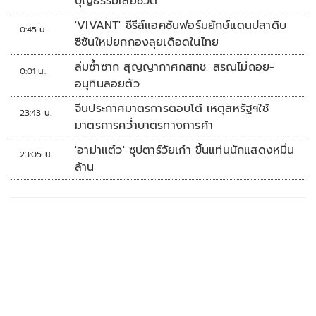
บุญธรรมเสียชีวิต
'VIVANT' ซีรีส์แอคชันฟอร์มยักษ์แดนปลาดิบ
0:45 น.
ซีซันใหม่ยกกองลุยเดือดในไทย
ล่มซ้ำซาก สุญญากาศกสทช. สรณไม่ถอย-
0:01 น.
อนุทินลอยตัว
จีนประกาศมาตรการตอบโต้ เหตุสหรัฐฯใช้
23:43 น.
มาตรการคว่ำบาตรทางการค้า
'อาม่าแต๋ว' ซุปตาร์วัยเก๋า ขึ้นแท่นนักแสดงหมื่น
23:05 น.
ล้าน