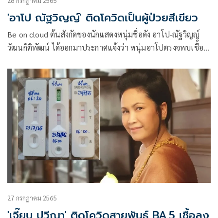
28 กรกฎาคม 2565
'อาโป ณัฐวิญญ์' ติดโควิดเป็นผู้ป่วยสีเขียว
Be on cloud ต้นสังกัดของนักแสดงหนุ่มชื่อดัง อาโป-ณัฐวิญญ์
วัฒนกิติพัฒน์ ได้ออกมาประกาศแจ้งว่า หนุ่มอาโปตรงจพบเชื้อ
โควิด-19 โดยมีการระบุว่า
27 กรกฎาคม 2565
'เจี๊ยบ ปวีณา' ติดโควิดสายพันธุ์ BA.5 เชื้อลง