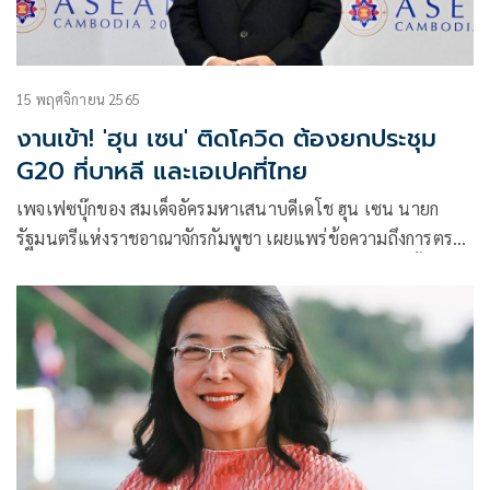
15 พฤศจิกายน 2565
งานเข้า! 'ฮุน เซน' ติดโควิด ต้องยกประชุม
G20 ที่บาหลี และเอเปคที่ไทย
เพจเฟซบุ๊กของ สมเด็จอัครมหาเสนาบดีเดโช ฮุน เซน นายก
รัฐมนตรีแห่งราชอาณาจักรกัมพูชา เผยแพร่ข้อความถึงการตรวจ
โควิด-19 ที่มีผลเป็นบวก จึงจำเป็นต้องยกเลิกกำหนดการทั้งหมด