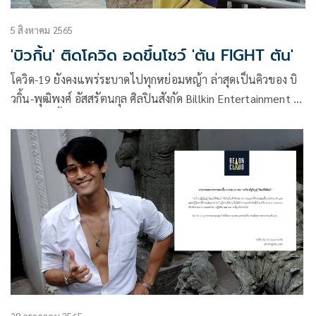
5 สิงหาคม 2565
'บิวกิ้น' ติดโควิด อดขึ้นโชว์ 'ตัน FIGHT ตัน'
โควิด-19 ยังคงแพร่ระบาดไปทุกหย่อมหญ้า ล่าสุดเป็นคิวของ บิ
วกิ้น-พุฒิพงศ์ อัสสรัตนกุล ศิลปินสังกัด Billkin Entertainment ที่
ตรวจพบเชื้อโควิด ทำให้ทุกงานที่รับไว้ต้องเลื่อนออกไปก่อน
จนกว่าจะหายดี รวมถึง ตัน FIGHT ตัน VARIETY CONCERT ใน
วันที่ 6 และ 7 สิงหาคมที่จะถึงนี้ ที่เจ้าตัวอดขึ้นโชว์เช่นกัน