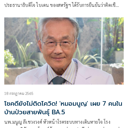
ประธานาธิบดีโจ ไบเดน ของสหรัฐฯ ได้รับการยืนยันว่าติดเชื…
18 กรกฎาคม 2565
โชคดียังไม่ติดโควิด! 'หมอมนูญ' เผย 7 คนใน
บ้านป่วยสายพันธุ์ BA.5
นพ.มนูญ ลีเชวงวงศ์ หัวหน้าโรคระบบทางเดินหายใจ โรง