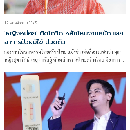
12 พฤศจิกายน 2565
'หญิงหน่อย' ติดโควิด หลังโหมงานหนัก เผย
อาการป่วยมีไข้ ปวดตัว
กองงานโฆษกพรรคไทยสร้างไทย แจ้งข่าวต่อสื่อมวลชนว่า คุณ
หญิงสุดารัตน์ เกยุราพันธุ์ หัวหน้าพรรคไทยสร้างไทย มีอาการ
ป่วยด้วยโรคโควิด ขณะนี้รักษาตัวอยู่ที่โรงพยาบาลบำรุงราษฎร์
ซึ่งคาดว่าจะได้รับเชื้อจากการลุยทำงานหนัก โดยเฉพาะการออก
ให้กำลังใจและช่วยเหลือพี่น้องประชาชนที่ประสบอุทกภัย