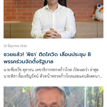
20 มิถุนายน 2566
ซวยแล้ว! 'พิธา' ติดโควิด เลื่อนประชุม 8
พรรคร่วมจัดตั้งรัฐบาล
นายชัยธวัช ตุลาธน เลขาธิการพรรคก้าวไกล เปิดเผยว่า ล่าสุด
นายพิธา ลิ้มเจริญรัตน์ หัวหน้าพรรคก้าวไกลและแคนดิเดตนา
ยกรัฐมนตรี ติดโควิด มา 2 วันแล้ว จึงเป็นเหตุให้ต้องเลื่อนการ
ประชุมแกนนำ 8 พรรคร่วมออกไป