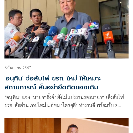
6 กันยายน 2567
'อนุทิน' จ่อสับไพ่ ขรก. ใหม่ ให้เหมาะ
สถานการณ์ ลั่นอย่ายึดติดของเดิม
‘อนุทิน’ แจง ‘นายกฯอิ๊งค์’ ยังไม่แบ่งงานรองนายกฯ เล็งสับไพ่
ขรก. สัดส่วน ภท.ใหม่ แต่ชม ‘ไตรศุลี’ ทำงานดี พร้อมรับ 2
รมช.มท. ติดโควิด