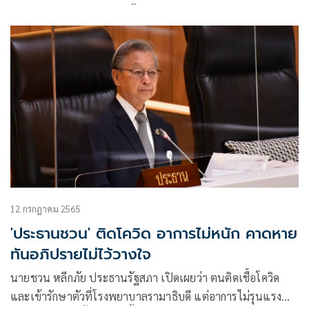
พยาบาลทันที เพราะลุกไม่ขึ้น มีไข้ เจ็บคอ ปวดหัว ปวดหู มึนหัว
กินไม่ได้ จึงคิดว่าถ้าอยู่ในมือคุณหมอก็จะปลอดภัยที่สุด
12 กรกฎาคม 2565
'ประธานชวน' ติดโควิด อาการไม่หนัก คาดหาย
ทันอภิปรายไม่ไว้วางใจ
นายชวน หลีกภัย ประธานรัฐสภา เปิดเผยว่า ตนติดเชื้อโควิด
และเข้ารักษาตัวที่โรงพยาบาลรามาธิบดี แต่อาการไม่รุนแรง