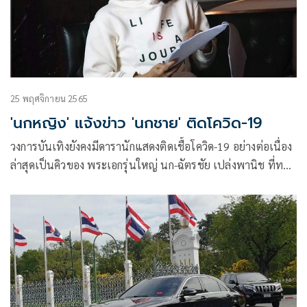
25 พฤศจิกายน 2565
'นกหญิง' แจ้งข่าว 'นกชาย' ติดโควิด-19
วงการบันเทิงยังคงมีดารานักแสดงติดเชื้อโควิด-19 อย่างต่อเนื่อง
ล่าสุดเป็นคิวของ พระเอกรุ่นใหญ่ นก-ฉัตรชัย เปล่งพานิช ที่ทาง
ภรรยา นก-สินจัย เปล่งพานิช ได้ออกมาแจ้งข่าวด้วยตัวเอง