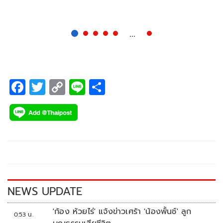
โดยเริ่มมีอาการตั้งแต่วานนี้ (11 ก.ค.) รู้สึกอ่อนเพลีย หลังจาก
เดินทางไปเยี่ยมนายเทพ
...
F
T
C
Li
S
ac
wi
o
n
h
e
tt
p
e
ar
b
er
y
e
o
Li
o
n
k
k
NEWS UPDATE
'ก้อง ห้วยไร่' แจ้งข่าวเศร้า 'น้องพั้นช์' ลูก
0:53 น.