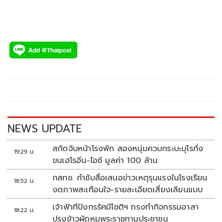
NEWS UPDATE
สกัดจับหน้าโรงพัก สองหนุ่มควบกระบะบุโรทั่ง
19:29 น.
ขนเฮโรอีน-ไอซ์ มูลค่า 100 ล้าน
กสทช. กำชับสื่อเสนอข่าวเหตุรุนแรงในโรงเรียน
18:52 น.
งดภาพสะเทือนใจ-รายละเอียดเสี่ยงเลียนแบบ
เจ้าฟ้าทีปังกรรัศมีโชติฯ ทรงทำกิจกรรมอาสา
18:22 น.
ปรุงข้าวผัดหมูพระราชทานประชาชน