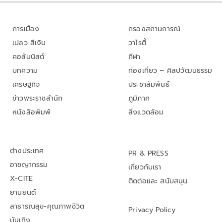
การเมือง
กรองสถานการณ์
เปลว สีเงิน
วาไรตี้
คอลัมนิสต์
กีฬา
บทความ
ท่องเที่ยว – ศิลปวัฒนธรรม
เศรษฐกิจ
ประชาสัมพันธ์
ข่าวพระราชสำนัก
ภูมิภาค
หนังสือพิมพ์
สิ่งแวดล้อม
ต่างประเทศ
PR & PRESS
อาชญากรรม
เกี่ยวกับเรา
X-CITE
ติดต่อและ สนับสนุน
ยานยนต์
สาธารณสุข-คุณภาพชีวิต
Privacy Policy
บันเทิง