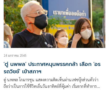
24 มกราคม 2565
'ตู่ นพพล' ประกาศหนุนพรรคกล้า เลือก 'อร
รถวิชช์' เข้าสภาฯ
ตู่ นพพล โกมารชุน แสดงความคิดเห็นผ่านเฟซบุ๊กส่วนตัวว่า
ถือว่าเป็นการใช้ชีวิตเย็นวันอาทิตย์ที่คุ้มค่า เริ่มจากที่ทำการ
พรรคกล้าของคุณกรณ์ จาติกวณิช มาฟังเสวนาหัวข้อ “การเมือง
คุณภาพ”