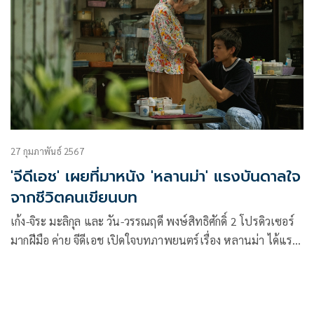
(What’s Wrong?)
27 กุมภาพันธ์ 2567
'จีดีเอช' เผยที่มาหนัง 'หลานม่า' แรงบันดาลใจ
จากชีวิตคนเขียนบท
เก้ง-จิระ มะลิกุล และ วัน-วรรณฤดี พงษ์สิทธิศักดิ์ 2 โปรดิวเซอร์
มากฝีมือ ค่าย จีดีเอช เปิดใจบทภาพยนตร์เรื่อง หลานม่า ได้แรง
บันดาลใจมาจาก เป็ด-ทศพล ทิพย์ทินกร คนเขียนบท ที่ต้องกลับ
ไปดูแลอาม่าที่อายุต่างกันเกือบ 50 ปี เรื่องราวที่ดูเหมือนจะเรียบ
ง่ายแต่กลับโดนใจ 2 โปรดิวเซอร์ เพราะมันคือการบันทึกความ