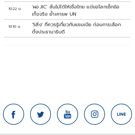
'ผอ.JIC' ลั่นไม่ได้ให้เชื่อไทย แต่ขอโลกเช็กข้อ
10:22 น.
เท็จจริง ย้ำเคารพ UN
'5สิ่ง' ที่ควรรู้เกี่ยวกับแซมเบีย ก่อนการเลือก
10:10 น.
ตั้งประธานาธิบดี