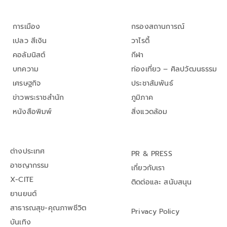
การเมือง
กรองสถานการณ์
เปลว สีเงิน
วาไรตี้
คอลัมนิสต์
กีฬา
บทความ
ท่องเที่ยว – ศิลปวัฒนธรรม
เศรษฐกิจ
ประชาสัมพันธ์
ข่าวพระราชสำนัก
ภูมิภาค
หนังสือพิมพ์
สิ่งแวดล้อม
ต่างประเทศ
PR & PRESS
อาชญากรรม
เกี่ยวกับเรา
X-CITE
ติดต่อและ สนับสนุน
ยานยนต์
สาธารณสุข-คุณภาพชีวิต
Privacy Policy
บันเทิง