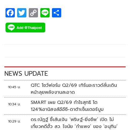
ผูกพันของครอบครัวใหญ่ที่นับวันจะหายไปจากสังคมไทย
F
T
C
Li
S
ac
wi
o
n
h
e
tt
p
e
ar
b
er
y
e
o
Li
o
n
k
k
NEWS UPDATE
QTC โชว์ฟอร์ม Q2/69 เทิร์นอะราวด์ลั่นเดิน
10:45 น.
หน้าลุยพลังงานสะอาด
SMART เผย Q2/69 กำไรสุทธิ โต
10:34 น.
124%อานิสงส์อีอีซี-ดาต้าเซ็นเตอร์บูม
ดร.ณัฏฐ์ ชี้เส้นเงิน ‘พริษฐ์-ยิ่งชีพ’ เปิด ไม่
10:29 น.
เกี่ยวคดีฮั้ว สว. ไขนัย ‘กำแพง’ ของ ‘อนุทิน’