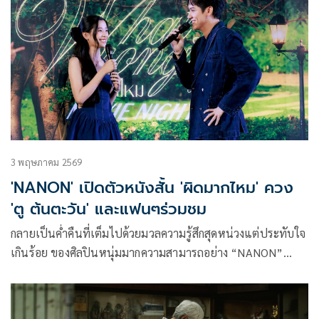
3 พฤษภาคม 2569
'NANON' เปิดตัวหนังสั้น 'ผิดมากไหม' ควง
'ตู ต้นตะวัน' และแฟนๆร่วมชม
กลายเป็นค่ำคืนที่เต็มไปด้วยมวลความรู้สึกสุดหน่วงแต่ประทับใจ
เกินร้อย ของศิลปินหนุ่มมากความสามารถอย่าง “NANON”
(นนน-กรภัทร์ เกิดพันธุ์) จาก “RISER MUSIC” สำหรับงาน
“NANON ‘What Wrong?’ Movie Night” ที่ชวนแฟนๆ ชม
หนังสั้น พร้อมเปิดตัว MV ซิงเกิลใหม่ล่าสุด “ผิดมากไหม”