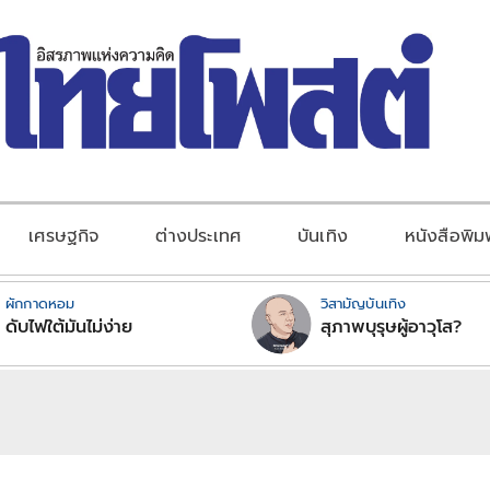
เศรษฐกิจ
ต่างประเทศ
บันเทิง
หนังสือพิม
ผักกาดหอม
วิสามัญบันเทิง
ดับไฟใต้มันไม่ง่าย
สุภาพบุรุษผู้อาวุโส?