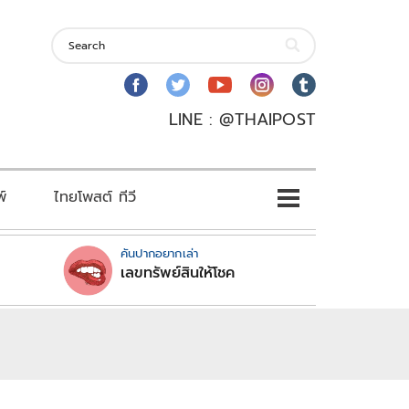
LINE : @THAIPOST
พ์
ไทยโพสต์ ทีวี
คันปากอยากเล่า
เลขทรัพย์สินให้โชค