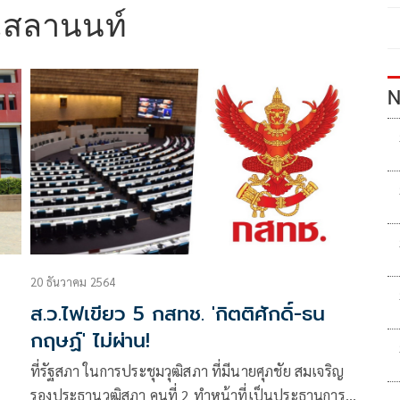
 เสลานนท์
N
20 ธันวาคม 2564
ส.ว.ไฟเขียว 5 กสทช. 'กิตติศักดิ์-ธน
กฤษฏ์' ไม่ผ่าน!
ที่รัฐสภา ในการประชุมวุฒิสภา ที่มีนายศุภชัย สมเจริญ
รองประธานวุฒิสภา คนที่ 2 ทำหน้าที่เป็นประธานการ