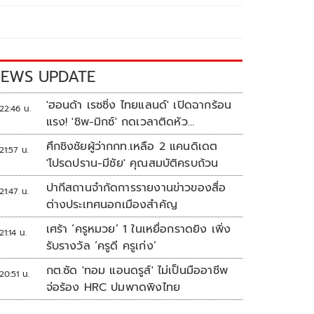
EWS UPDATE
'ฮอนด้า เรซซิ่ง ไทยแลนด์' เปิดฉากร้อน
22:46 น.
แรง! 'ชิพ-มิกซ์' กดเวลาติดหัว
แถว ARRC สนาม 4 ที่มัลดาลิกา
ศึกชิงชัยผู้ว่ากกท.เหลือ 2 แคนดิเดต
21:57 น.
'โปรดปราน-มีชัย' คุณสมบัติครบถ้วน
ปากีสถานจำกัดการรายงานข่าวของสื่อ
21:47 น.
ต่างประเทศนอกเมืองสำคัญ
เศร้า ‘ครูหมวย’ 1 ในเหยื่อกราดยิง เพิ่ง
21:14 น.
รับรางวัล ‘ครูดี ครูเก่ง’
กต.ซัด 'ทอม แอนดรูส์' ไม่เป็นมืออาชีพ
20:51 น.
จ่อร้อง HRC ปมพาดพิงไทย