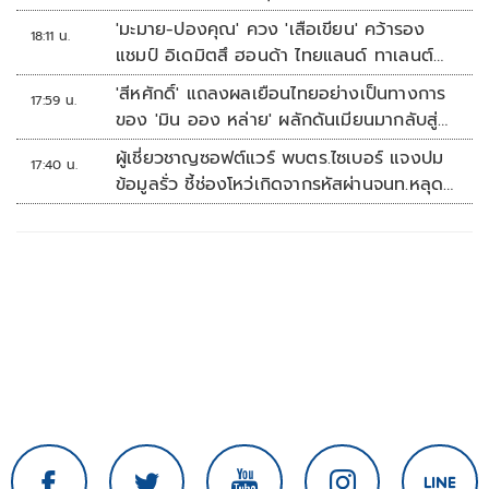
'มะมาย-ปองคุณ' ควง 'เสือเขียน' คว้ารอง
18:11 น.
แชมป์ อิเดมิตสึ ฮอนด้า ไทยแลนด์ ทาเลนต์
คัพ สนาม 3
'สีหศักดิ์' แถลงผลเยือนไทยอย่างเป็นทางการ
17:59 น.
ของ 'มิน ออง หล่าย' ผลักดันเมียนมากลับสู่
อาเซียน
ผู้เชี่ยวชาญซอฟต์แวร์ พบตร.ไซเบอร์ แจงปม
17:40 น.
ข้อมูลรั่ว ชี้ช่องโหว่เกิดจากรหัสผ่านจนท.หลุด
ไม่ใช่ถูกแฮกระบบ