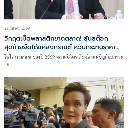
21 มีนาคม 2569
วิกฤตเม็ดพลาสติกขาดตลาด! ลุ้นสต๊อก
สุดท้ายยืดได้แค่สงกรานต์ หวั่นกระทบราคา
สินค้าอุปโภคพุ่ง
ในไตรมาสแรกของปี 2569 ตลาดปิโตรเลียมโลกเผชิญกับสภาวะ
“ก…