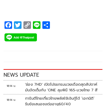
ขึ้นอีก
F
T
C
Li
S
ac
wi
o
n
h
e
tt
p
e
ar
b
er
y
e
o
Li
o
n
k
k
NEWS UPDATE
'ช่อง 7HD' เปิดโปรแกรมมวยเดือดสุดสัปดาห์
18:14 น.
มันจัดเต็มกับ 'ONE ลุมพินี 165-มวยไทย 7 สี'
การันตีไทยเที่ยวไทยพลัสใช้เงินกู้ได้ ‘เอกนิติ’
18:14 น.
รับข้อเสนอชงต่ออายุ60/40