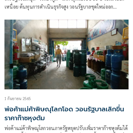
เหนื่อย ต้นทุนการดำเนินธุรกิจสูง วอนรัฐบาลชุดใหม่ออก
นโยบายส่งเสริมภาคอุตสาหกรรม เร่งปรับกลยุทธ์หันสร้าง
แบรนด์ลุยผลิตสินค้าเพิ่มมูลค่า สร้างผลกำไร ดันยอดขายอีก 3 ปี
ทะยานแตะ 1 หมื่นล้านบาท
1 กันยายน 2565
พ่อค้าแม่ค้าพิษณุโลกโอด วอนรัฐบาลเลิกขึ้น
ราคาก๊าซหุงต้ม
พ่อค้าแม่ค้าพิษณุโลกวอนภาครัฐหยุดปรับเพิ่มราคาก๊าซหุงต้มได้