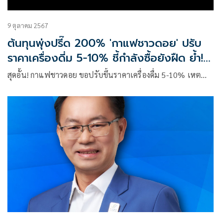
9 ตุลาคม 2567
ต้นทุนพุ่งปรี๊ด 200% 'กาแฟชาวดอย' ปรับ
ราคาเครื่องดี่ม 5-10% ชี้กำลังซื้อยังฝืด ย้ำ!จะ
บริหารให้กระทบผู้บริโภคน้อยที่สุด
สุดอั้น! กาแฟชาวดอย ขอปรับขึ้นราคาเครื่องดื่ม 5-10% เหต…