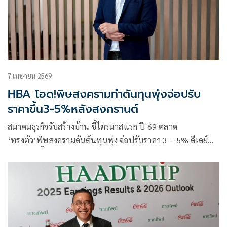
7 เมษายน 2569
HBA โอด!พิษสงครามทำตันทุนพุ่งจ่อปรับ
ราคาขึ้น3-5%หลังสงกรานต์
สมาคมธุรกิจรับสร้างบ้าน ชี้ไตรมาสแรก ปี 69 ตลาด
‘ทรงตัว’พิษสงครามดันต้นทุนพุ่ง จ่อปรับราคา 3 – 5% ดีเดย์
หลังเม.ย.นี้