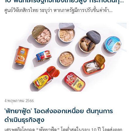
10 พื้นที่เศรษฐกิจท่องเที่ยวสูง กระทบต้นทุน
โรงแรม
ศูนย์วิจัยกสิกรไทย ระบุว่า หากภาครัฐมีการปรับขึ้นค่าจ้า…
4 พฤษภาคม 2566
'พัทยาฟู้ด' โอดส่งออกเหนื่อย ต้นทุนการ
ดำเนินธุรกิจสูง
เศรษฐกิจโลกฉุด “พัทยาฟู้ด” โตต่ำสุดในรอบ 10 ปี โอดส่งออก