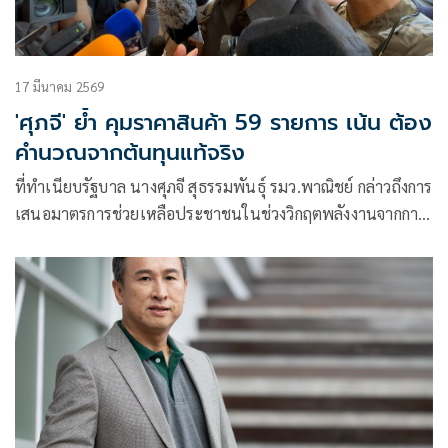
17 มีนาคม 2569
'ศุภจี​' ย้ำ​ คุมราคาสินค้า​ 59 รายการ เน้น ต้อง
คำนวณจากต้นทุนแท้จริง
ที่ทำเนียบรัฐบาล นางศุภจี​ สุธรรมพันธุ์​ รมว.พาณิชย์​ กล่าวถึงการ
เสนอมาตรการช่วยเหลือประชาชนในช่วงวิกฤตพลังงานจากการ
สู้รบในภู