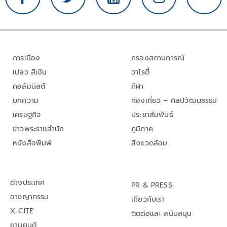
การเมือง
กรองสถานการณ์
เปลว สีเงิน
วาไรตี้
คอลัมนิสต์
กีฬา
บทความ
ท่องเที่ยว – ศิลปวัฒนธรรม
เศรษฐกิจ
ประชาสัมพันธ์
ข่าวพระราชสำนัก
ภูมิภาค
หนังสือพิมพ์
สิ่งแวดล้อม
ต่างประเทศ
PR & PRESS
อาชญากรรม
เกี่ยวกับเรา
X-CITE
ติดต่อและ สนับสนุน
ยานยนต์