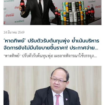
24 มีนาคม 2569
‘หาดทิพย์’ ปรับตัวรับต้นทุนพุ่ง ย้ำเน้นบริหาร
จัดการยังไม่มีนโยบายขึ้นราคา! ประกาศจ่าย
ปันผลปี 68 ที่ 0.99 บาท
‘หาดทิพย์’ ปรับตัวรับต้นทุนพุ่ง! เผยอาจพิจารณาใช้บรรจุภ…