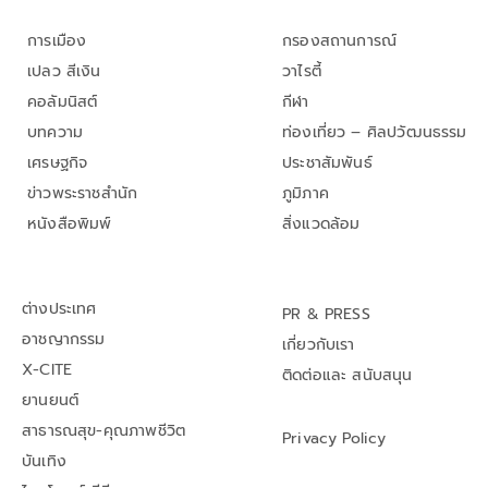
การเมือง
กรองสถานการณ์
เปลว สีเงิน
วาไรตี้
คอลัมนิสต์
กีฬา
บทความ
ท่องเที่ยว – ศิลปวัฒนธรรม
เศรษฐกิจ
ประชาสัมพันธ์
ข่าวพระราชสำนัก
ภูมิภาค
หนังสือพิมพ์
สิ่งแวดล้อม
ต่างประเทศ
PR & PRESS
อาชญากรรม
เกี่ยวกับเรา
X-CITE
ติดต่อและ สนับสนุน
ยานยนต์
สาธารณสุข-คุณภาพชีวิต
Privacy Policy
บันเทิง