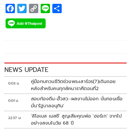
F
T
C
Li
S
ac
wi
o
n
h
e
tt
p
e
ar
b
er
y
e
o
Li
o
n
k
k
NEWS UPDATE
คู่มือทบทวนชีวิตช่วงพระเสาร์จร(7)เดินถอย
0:03 น.
หลังสำหรับคนทุกลัคนาราศีตอนที่2
สอบท้องถิ่น-ฮั้วสว.-ผลงานไม่ออก บั่นทอนเชื่อ
0:01 น.
มั่น'รัฐบาลอนุทิน'
'ลิโอเนล เมสซี' สูญเสียคุณพ่อ 'ฮอร์เก' จากไป
22:37 น.
อย่างสงบในวัย 68 ปี