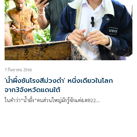
7 กันยายน 2566
'น้ำผึ้งชันโรงสีม่วงดำ' หนึ่งเดียวในโลก
จาก3จังหวัดแดนใต้
ในคำว่า”น้ำผึ้ง”คนส่วนใหญ่มักรู้จักแต่&#822…