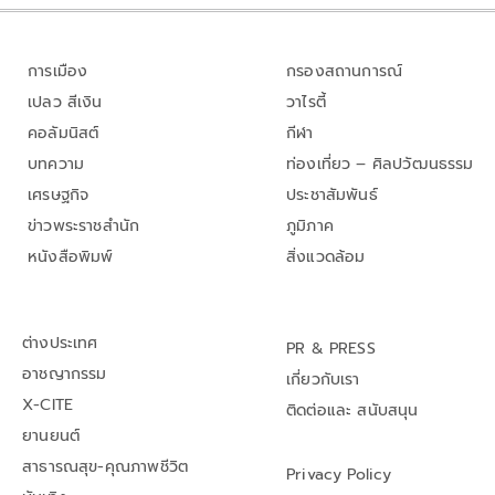
การเมือง
กรองสถานการณ์
เปลว สีเงิน
วาไรตี้
คอลัมนิสต์
กีฬา
บทความ
ท่องเที่ยว – ศิลปวัฒนธรรม
เศรษฐกิจ
ประชาสัมพันธ์
ข่าวพระราชสำนัก
ภูมิภาค
หนังสือพิมพ์
สิ่งแวดล้อม
ต่างประเทศ
PR & PRESS
อาชญากรรม
เกี่ยวกับเรา
X-CITE
ติดต่อและ สนับสนุน
ยานยนต์
สาธารณสุข-คุณภาพชีวิต
Privacy Policy