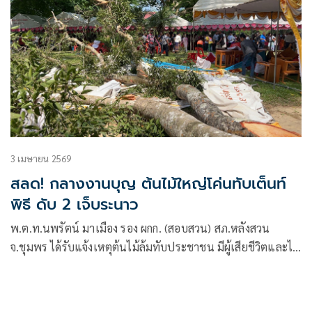
3 เมษายน 2569
สลด! กลางงานบุญ ต้นไม้ใหญ่โค่นทับเต็นท์
พิธี ดับ 2 เจ็บระนาว
พ.ต.ท.นพรัตน์ มาเมือง รอง ผกก. (สอบสวน) สภ.หลังสวน
จ.ชุมพร ได้รับแจ้งเหตุต้นไม้ล้มทับประชาชน มีผู้เสียชีวิตและได้
รับบาดเจ็บหลายราเหตุเกิดบริเวณสวนสมเด็จพระศรีนครินทร์
หรือถ้ำเขาเงิน