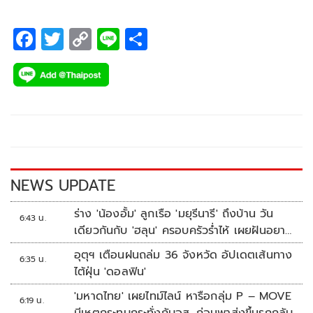
F
T
C
Li
S
ac
wi
o
n
h
e
tt
p
e
ar
b
er
y
e
o
Li
o
n
k
k
NEWS UPDATE
ร่าง 'น้องอั้ม' ลูกเรือ 'มยุรีนารี' ถึงบ้าน วัน
6:43 น.
เดียวกันกับ 'ฮลุน' ครอบครัวร่ำไห้ เผยฝันอยาก
เป็นทหารเรือ
อุตุฯ เตือนฝนถล่ม 36 จังหวัด อัปเดตเส้นทาง
6:35 น.
ไต้ฝุ่น 'ดอลฟิน'
'มหาดไทย' เผยไทม์ไลน์ หารือกลุ่ม P – MOVE
6:19 น.