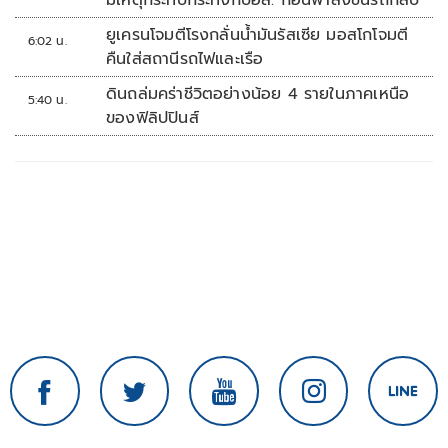
มีเหตุกระทบกระทั่งกับอส. ก่อนพาส่งขึ้นรถกลับ
ยูเครนโจมตีโรงกลั่นน้ำมันรัสเซีย มอสโกโจมตี
6:02 น.
คืนใส่สถานีรถไฟและเรือ
ดินถล่มคร่าชีวิตอย่างน้อย 4 รายในภาคเหนือ
5:40 น.
ของฟิลิปปินส์