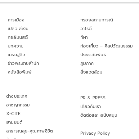
การเมือง
กรองสถานการณ์
เปลว สีเงิน
วาไรตี้
คอลัมนิสต์
กีฬา
บทความ
ท่องเที่ยว – ศิลปวัฒนธรรม
เศรษฐกิจ
ประชาสัมพันธ์
ข่าวพระราชสำนัก
ภูมิภาค
หนังสือพิมพ์
สิ่งแวดล้อม
ต่างประเทศ
PR & PRESS
อาชญากรรม
เกี่ยวกับเรา
X-CITE
ติดต่อและ สนับสนุน
ยานยนต์
สาธารณสุข-คุณภาพชีวิต
Privacy Policy