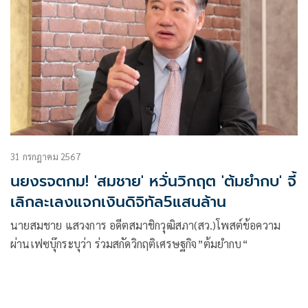
31 กรกฎาคม 2567
นยงรจตกม! 'สมชาย' หวั่นวิกฤต 'ต้มยำกบ' จี้
เลิกละเลงแจกเงินดิจิทัล5แสนล้าน
นายสมชาย แสวงการ อดีตสมาชิกวุฒิสภา(สว.)โพสต์ข้อความ
ผ่านเฟซบุ๊กระบุว่า ร่วมสกัดวิกฤติเศรษฐกิจ”ต้มยำกบ“