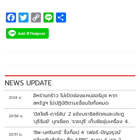
F
T
C
Li
S
ac
wi
o
n
h
e
tt
p
e
ar
b
er
y
e
o
Li
o
n
k
k
NEWS UPDATE
อิหร่านกร้าว ไม่เปิดช่องแคบฮอร์มุซ หาก
21:24 น.
สหรัฐฯ ไม่ปฏิบัติตามเงื่อนไขทั้งหมด
'บิสโซลี-ดาร์ลัน' 2 แข้งบราซิลซัดคนละประตู
20:56 น.
'บุรีรัมย์' บุกเชือด 'ราชบุรี' เก็บชัยอุ่นเครื่อง 4
นัดรวด
'ชิพ-นครินทร์' รั้งท็อป 4 'เฟอร์-ปัญจรุจน์'
20:51 น.