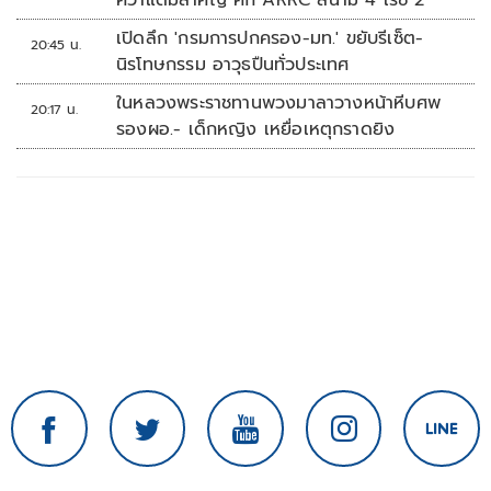
คว้าแต้มสำคัญ ศึก ARRC สนาม 4 เรซ 2
เปิดลึก 'กรมการปกครอง-มท.' ขยับรีเซ็ต-
20:45 น.
นิรโทษกรรม อาวุธปืนทั่วประเทศ
ในหลวงพระราชทานพวงมาลาวางหน้าหีบศพ
20:17 น.
รองผอ.- เด็กหญิง เหยื่อเหตุกราดยิง