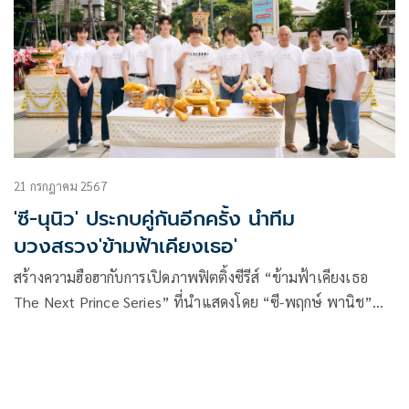
ความขัดแย้ง
21 กรกฎาคม 2567
'ซี-นุนิว' ประกบคู่กันอีกครั้ง นำทีม
บวงสรวง'ข้ามฟ้าเคียงเธอ'
สร้างความฮือฮากับการเปิดภาพฟิตติ้งซีรีส์ “ข้ามฟ้าเคียงเธอ
The Next Prince Series” ที่นำแสดงโดย “ซี-พฤกษ์ พานิช”
และ “นุนิว-ชวรินทร์ เพริศพิริยะวงศ์” ติดเทรนด์ X สุดปัง ได้รับ
ความนิยมในไทย โดยติดอันดับ 1 และอันดับ 2 แบบข้ามวัน และ
มีการพูดถึงกว่า 2 ล้านโพสต์ ไปเมื่อช่วงต้นเดือนที่ผ่านมา