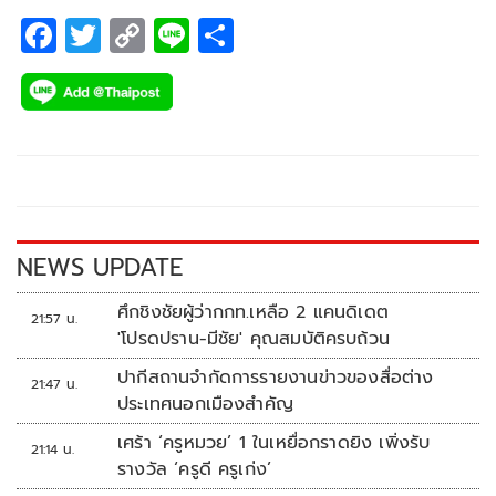
F
T
C
Li
S
ac
wi
o
n
h
e
tt
p
e
ar
b
er
y
e
o
Li
o
n
k
k
NEWS UPDATE
ศึกชิงชัยผู้ว่ากกท.เหลือ 2 แคนดิเดต
21:57 น.
'โปรดปราน-มีชัย' คุณสมบัติครบถ้วน
ปากีสถานจำกัดการรายงานข่าวของสื่อต่าง
21:47 น.
ประเทศนอกเมืองสำคัญ
เศร้า ‘ครูหมวย’ 1 ในเหยื่อกราดยิง เพิ่งรับ
21:14 น.
รางวัล ‘ครูดี ครูเก่ง’