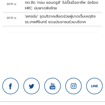
กต.ซัด 'ทอม แอนดรูส์' ไม่เป็นมืออาชีพ จ่อร้อง
20:51 น.
HRC ปมพาดพิงไทย
'ยศชนัน' รุดบริจาคเลือดช่วยผู้บาดเจ็บเหตุยิง
20:31 น.
รร.เทพศิรินทร์ ชวนประชาชนร่วมบริจาค