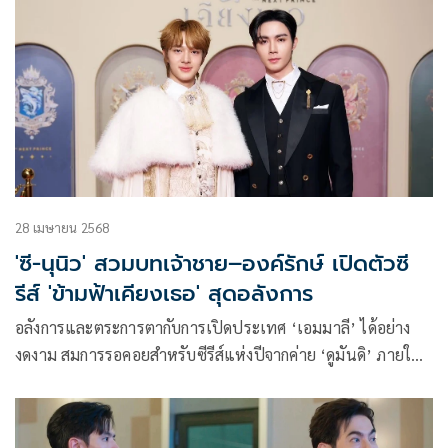
28 เมษายน 2568
'ซี-นุนิว' สวมบทเจ้าชาย–องค์รักษ์ เปิดตัวซี
รีส์ 'ข้ามฟ้าเคียงเธอ' สุดอลังการ
อลังการและตระการตากับการเปิดประเทศ ‘เอมมาลี’ ได้อย่าง
งดงาม สมการรอคอยสำหรับซีรีส์แห่งปีจากค่าย ‘ดูมันดิ’ ภายใต้
การผลิตของ ‘บริษัท มันดีเวิร์ค จำกัด’ เรื่อง ‘ข้ามฟ้าเคียงเธอ
The Next Prince’ ผลงานการกำกับของ ‘อ๊อฟชั่น-กิตติพัฒน์
จำปา’