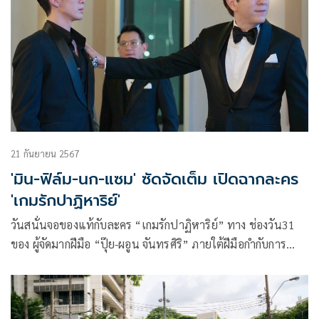
21 กันยายน 2567
'มิน-ฟิล์ม-นก-แซม' ซัดจัดเต็ม เปิดฉากละคร
'เกมรักปาฏิหาริย์'
วันสนั่นจอของแท้กับละคร “เกมรักปาฏิหาริย์” ทาง ช่องวัน31
ของ ผู้จัดมากฝีมือ “ปุ๊ย-ผอูน จันทรศิริ” ภายใต้ฝีมือกำกับการ
แสดง ของ “เหมี่ยว-ปวันรัตน์ นาคสุริยะ” ที่มัดรวมทุกเกมความ
รัก ที่เต็มไปด้วยความลับ และการหักหลัง โดยมีชีวิตเป็นเดิมพัน
เรียกว่า จัดหนักกันตั้งแต่ อีพีแรก กับความเข้มข้น ที่เต็มไปด้วย