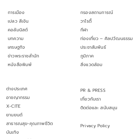
การเมือง
กรองสถานการณ์
เปลว สีเงิน
วาไรตี้
คอลัมนิสต์
กีฬา
บทความ
ท่องเที่ยว – ศิลปวัฒนธรรม
เศรษฐกิจ
ประชาสัมพันธ์
ข่าวพระราชสำนัก
ภูมิภาค
หนังสือพิมพ์
สิ่งแวดล้อม
ต่างประเทศ
PR & PRESS
อาชญากรรม
เกี่ยวกับเรา
X-CITE
ติดต่อและ สนับสนุน
ยานยนต์
สาธารณสุข-คุณภาพชีวิต
Privacy Policy
บันเทิง