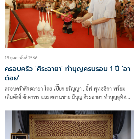
19 กุมภาพันธ์ 2566
ครอบครัว 'ศิระฉายา' ทำบุญครบรอบ 1 ปี 'อา
ต้อย'
ครอบครัวศิระฉายา โดย เปี๊ยก อรัญญา , อี๊ฟ พุทธธิดา พร้อม
เติมศักดิ์ ศักดาพร และหลานชาย มีบุญ ศิระฉายา ทำบุญอุทิศ
ส่วนกุศลให้ อาต้อย หรือ ดร.เศรษฐา ศิระฉายา ศิลปินแห่งชาติ
สาขาศิลปะการแสดง (ดนตรีไทยสากล – ขับร้อง 2554) ในวาระ
ครบรอบ 1 ปีที่ท่านได้จากไป ณ อาคาร 4 ชั้น (ตึกเขียว) วัดเทพ
ศิรินทราวาส