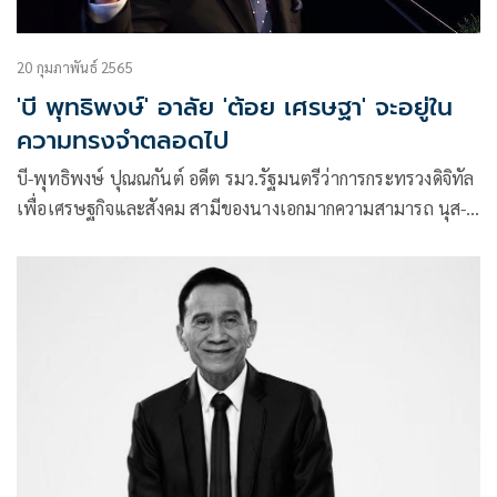
20 กุมภาพันธ์ 2565
'บี พุทธิพงษ์' อาลัย 'ต้อย เศรษฐา' จะอยู่ใน
ความทรงจำตลอดไป
บี-พุทธิพงษ์ ปุณณกันต์ อดีต รมว.รัฐมนตรีว่าการกระทรวงดิจิทัล
เพื่อเศรษฐกิจและสังคม สามีของนางเอกมากความสามารถ นุส-นุ
สบา ปุณณกันต์ ได้โพสต์เฟซบุ๊กแสดงความอาลัยต่อการจากไป
ของ ต้อย-เศรษฐา ศิระฉายา