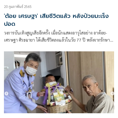
20 กุมภาพันธ์ 2565
'ต้อย เศรษฐา' เสียชีวิตแล้ว หลังป่วยมะเร็ง
ปอด
วงการบันเทิงสูญเสียอีกครั้ง เมื่อนักแสดงอาวุโสอย่าง อาต้อย-
เศรษฐา ศิระฉายา ได้เสียชีวิตลงแล้วในวัย 77 ปี หลังจากรักษา
ตัวด้วยโรคมะเร็งปอดระยะที่ 4 ซึ่งเมื่อช่วงเช้าที่ผ่านมา อี๊ฟ-พุทธ
ธิดา ศิระฉายา ลูกสาวคนเดียวของอาต้อย ได้โพสต์รูปท้องฟ้า
และเขียนข้อความประกอบว่า 4.42