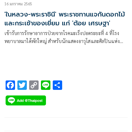
16 มกราคม 2565
'ในหลวง-พระราชินี' พระราชทานแจกันดอกไม้
และกระเช้าของเยี่ยม แก่ 'ต้อย เศรษฐา'
เข้ารับการรักษาอาการป่วยจากโรคมะเร็งปอดระยะที่ 4 ที่โรง
พยาบาลมาได้พักใหญ่ สำหรับนักแสดงอาวุโสและศิลปินแห่ง
ชาติ ต้อย-เศรษฐา ศิระฉายา ล่าสุดทางบุตรสาว อีฟ-พุทธิดา ศิระ
ฉายา ได้โพสต์ภาพพร้อมข้อความว่า
F
T
C
Li
S
ac
wi
o
n
h
e
tt
p
e
ar
b
er
y
e
o
Li