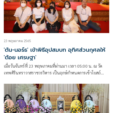
ถวายภัตตาหารเพลแด่พระสงฆ์ จนถึงเมื่อเวลา ๑๑.๐๐ น. พระ
สงฆ์สวดมาติกา-บังสุกุล และ เวียนเมรุ
23 พฤษภาคม 2565
'ต้น-นอร์ธ' เข้าพิธีอุปสมบท อุทิศส่วนกุศลให้
'ต้อย เศรษฐา'
เมื่อวันจันทร์ที่ 23 พฤษภาคมที่ผ่านมา เวลา 05:00 น. ณ วัด
เทพศิรินทราวาสราชวรวิหาร เป็นฤกษ์กำหนดการเข้าโบสถ์
อุปสมบทของ ต้น-เติมศักดิ์ ศักดาพร ลูกเขย และ นอร์ธ-ศุภเมธ
ชอบประดิษฐ์ หลานชายของนักร้องผู้ล่วงลับ ต้อย-เศรษฐา ศิระ
ฉายา โดยทั้งคู่จะบวชเป็นเวลา 10 วัน เพื่ออุทิศส่วนกุศลให้ ต้อย
เศรษฐา