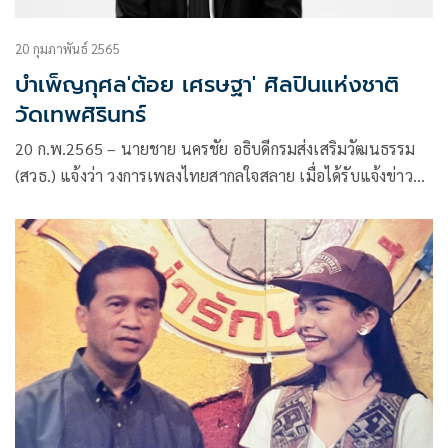
20 กุมภาพันธ์ 2565
บำเพ็ญกุศล'ต้อย เศรษฐา' ศิลปินแห่งชาติ
วัดเทพศิรินทร์
20 ก.พ.2565 – นายชาย นครชัย อธิบดีกรมส่งเสริมวัฒนธรรม
(สวธ.) แจ้งว่า วงการเพลงไทยสากลใจสลาย เมื่อได้รับแจ้งข่าว
ว่า นายเศรษฐา ศิระฉายา ศิลปินแห่งชาติ สาขาศิลปะการแสดง
(ดนตรีไทยสากล – ขับร้อง) พุทธศักราช 2554 ถึงแก่กรรมเมื่อวัน
อาทิตย์ที่ 20 กุมภาพันธ์ 2565 เวลา 04.41 น. ณ โรงพย