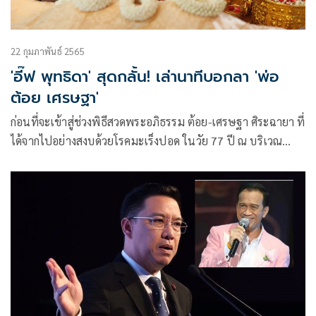
22 กุมภาพันธ์ 2565
'อี๊ฟ พุทธิดา' สุดกลั้น! เล่านาทีบอกลา 'พ่อ
ต้อย เศรษฐา'
ก่อนที่จะเข้าสู่ช่วงพิธีสวดพระอภิธรรม ต้อย-เศรษฐา ศิระฉายา ที่
ได้จากไปอย่างสงบด้วยโรคมะเร็งปอด ในวัย 77 ปี ณ บริเวณ
ศาลา 1 วัดเทพศิรินทราวาส บุตรสาวคนเดียวของต้อย เศรษฐา
อย่าง อี๊ฟ-พุทธิดา ศิระฉายา ก็ได้ออกมาเปิดใจหลังสูญเสียคุณพ่อ
ไปอย่างไม่มีวันกลับ พร้อมเผยคำพูดสุดท้ายที่ได้บอก “ขอให้พ่อ
ได้พักนะ”