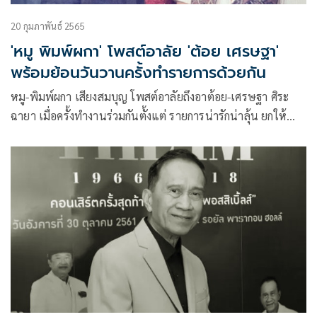
20 กุมภาพันธ์ 2565
'หมู พิมพ์ผกา' โพสต์อาลัย 'ต้อย เศรษฐา'
พร้อมย้อนวันวานครั้งทำรายการด้วยกัน
หมู-พิมพ์ผกา เสียงสมบุญ โพสต์อาลัยถึงอาต้อย-เศรษฐา ศิระ
ฉายา เมื่อครั้งทำงานร่วมกันตั้งแต่ รายการน่ารักน่าลุ้น ยกให้
เป็นผู้ให้ และดีใจที่ได้ร่วมงาน ได้รับคำสอนจากจากศิลปินที่ทรง
คุณค่า