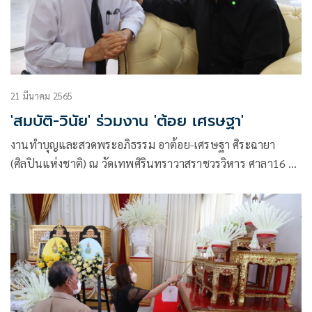
21 มีนาคม 2565
'สมบัติ-วินัย' ร่วมงาน 'ต้อย เศรษฐา'
งานทำบุญและสวดพระอภิธรรม อาต้อย-เศรษฐา ศิระฉายา
(ศิลปินแห่งชาติ) ณ วัดเทพศิรินทราวาสราชวรวิหาร ศาลา16 ใน
วันจันทร์ที่ 21 มีนาคม 2565 มี บุปผา กายตะวันและกลุ่ม
อบต.สวนผึ้งโดย นายก อราม อินฉาย ร่วมเป็นเจ้าภาพ