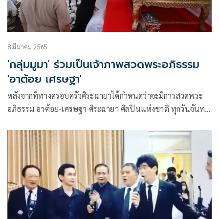
8 มีนาคม 2565
'กลุ่มมูมา' ร่วมเป็นเจ้าภาพสวดพระอภิธรรม
'อาต้อย เศรษฐา'
หลังจากที่ทางครอบครัวศิระฉายาได้กำหนดว่าจะมีการสวดพระ
อภิธรรม อาต้อย-เศรษฐา ศิระฉายา ศิลปินแห่งชาติ ทุกวันจันทร์
ล่าสุดจันทร์ที่ 7 มีนาคมที่ผ่านมา ณ วัดเทพศิรินทราวาส
ราชวรวิหาร ศาลา16 กลุ่มมูมา ซึ่งเป็นเพื่อนกลุ่มไหว้พระทำบุญ
ของ อี๊ฟ-พุทธธิดา ศิระฉายา ร่วมเป็นเจ้าภาพ