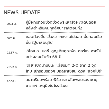
o
n
k
k
NEWS UPDATE
คู่มือทบทวนชีวิตช่วงพระเสาร์จร(7)เดินถอย
0:03 น.
หลังสำหรับคนทุกลัคนาราศีตอนที่2
สอบท้องถิ่น-ฮั้วสว.-ผลงานไม่ออก บั่นทอนเชื่อ
0:01 น.
มั่น'รัฐบาลอนุทิน'
'ลิโอเนล เมสซี' สูญเสียคุณพ่อ 'ฮอร์เก' จากไป
22:37 น.
อย่างสงบในวัย 68 ปี
'ไทย' เปิดบ้านชนะ 'เมียนมา' 2-0 จาก 2 จุด
22:26 น.
โทษ เข้ารอบรองฯ บอลอาเซียน ดวล 'สิงคโปร์'
วธ.เตรียมพร้อม พิธีการศพในพระบรมราชานุ
20:59 น.
เคราะห์ เหตุยิงในโรงเรียน