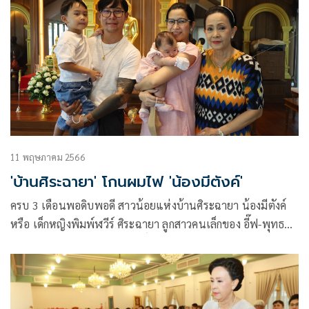
11 พฤษภาคม 2566
'บ้านศิระฉายา' โกนผมไฟ 'น้องมีตังค์'
ครบ 3 เดือนพอดิบพอดี สาวน้อยแห่งบ้านศิระฉายา น้องมีตังค์
หรือ เด็กหญิงพิมพ์ฬวีร์ ศิระฉายา ลูกสาวคนเล็กของ อี๊ฟ-พุทธ
ธิดา ศิระฉายา กับ ต้น-เติมศักดิ์ ศักดาพร และเป็นหลานสาวหัว
แก้วหัวแหวนของ อาเปี๊ยก-อรัญญา นามวงษ์ ตามความประสงค์
ของ คุณตาต้อย เศรษฐา ที่ขอให้มีหลานสาวอีกคน