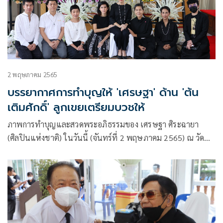
2 พฤษภาคม 2565
บรรยากาศการทำบุญให้ 'เศรษฐา' ด้าน 'ต้น
เติมศักดิ์' ลูกเขยเตรียมบวชให้
ภาพการทำบุญและสวดพระอภิธรรมของ เศรษฐา ศิระฉายา
(ศิลปินแห่งชาติ) ในวันนี้ (จันทร์ที่ 2 พฤษภาคม 2565) ณ วัด
เทพศิรินทราวาสราชวรวิหาร “ศาลา16” โดยมี ท๊อป-ดารณีนุช
ปสุตนาวิน, ทรงวุฒิ สวัสดี, นงค์คราญ-วิฑูรย์ สุบรรณรัตน์, ศุภ
เมธ ชอบประดิษฐ์ ร่วมกันเป็นเจ้าภาพในวันนี้