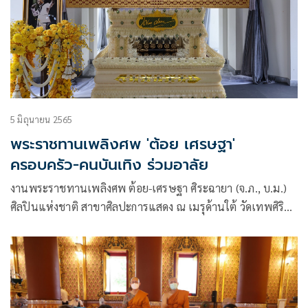
5 มิถุนายน 2565
พระราชทานเพลิงศพ 'ต้อย เศรษฐา'
ครอบครัว-คนบันเทิง ร่วมอาลัย
งานพระราชทานเพลิงศพ ต้อย-เศรษฐา ศิระฉายา (จ.ภ., บ.ม.)
ศิลปินแห่งชาติ สาขาศิลปะการแสดง ณ เมรุด้านใต้ วัดเทพศิริ
นทราวาสราชวรวิหาร เขตป้อมปราบศัตรูพ่าย กรุงเทพมหานคร
วันอาทิตย์ที่ ๕ มิถุนายน ๒๕๖๕ เวลา ๑๐.๐๐ น. พระสงฆ์เจริญ
พระพุทธมนต์ พร้อมแสดงพระธรรมเทศนา ๑ กัณฑ์ หลังจากนั้น
อรัญญา นามวงศ์, พุทธธิดา ศิระฉายา, เติมศักดิ์ ศักดาพร และ มี
บุญ- ด.ช. ศักดาพร ศิระฉายา พร้อมญาติสนิทในครอบครัว ร่วม