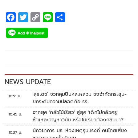
F
T
C
Li
S
ac
wi
o
n
h
e
tt
p
e
ar
b
er
y
e
o
Li
o
n
k
k
NEWS UPDATE
'สุรเดช' จวกคุมปืนหละหลวม ชงจำกัดกระสุน-
10:51 น.
ยกระดับความปลอดภัย รร.
จากยุค 'กลัวไม้เรียว' สู่ยุค 'เด็กไม่กลัวครู'
10:45 น.
ชำแหละปัญหาวินัย หรือไม้เรียวต้องกลับมา?
นักวิชาการ มธ. ห่วงเหตุรุนแรงถี่ คนไทยเสี่ยง
10:37 น.