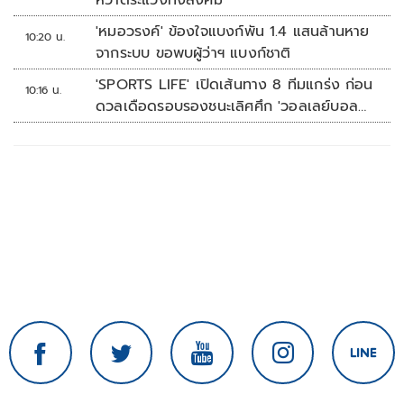
หวาดระแวงทั้งสังคม
'หมอวรงค์' ข้องใจแบงก์พัน 1.4 แสนล้านหาย
10:20 น.
จากระบบ ขอพบผู้ว่าฯ แบงก์ชาติ
'SPORTS LIFE' เปิดเส้นทาง 8 ทีมแกร่ง ก่อน
10:16 น.
ดวลเดือดรอบรองชนะเลิศศึก 'วอลเลย์บอล
นักเรียน แชมป์กีฬา 7HD 2026'