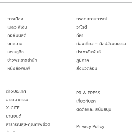
การเมือง
กรองสถานการณ์
เปลว สีเงิน
วาไรตี้
คอลัมนิสต์
กีฬา
บทความ
ท่องเที่ยว – ศิลปวัฒนธรรม
เศรษฐกิจ
ประชาสัมพันธ์
ข่าวพระราชสำนัก
ภูมิภาค
หนังสือพิมพ์
สิ่งแวดล้อม
ต่างประเทศ
PR & PRESS
อาชญากรรม
เกี่ยวกับเรา
X-CITE
ติดต่อและ สนับสนุน
ยานยนต์
สาธารณสุข-คุณภาพชีวิต
Privacy Policy