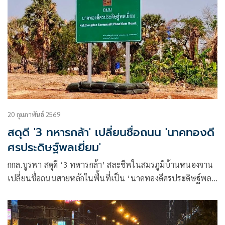
20 กุมภาพันธ์ 2569
สดุดี '3 ทหารกล้า' เปลี่ยนชื่อถนน 'นาคทองดี
ศรประดิษฐ์พลเยี่ยม'
กกล.บูรพา สดุดี ‘3 ทหารกล้า’ สละชีพในสมรภูมิบ้านหนองจาน
เปลี่ยนชื่อถนนสายหลักในพื้นที่เป็น ‘นาคทองดีศรประดิษฐ์พล
เยี่ยม’ เชิดชูเกียรติประวัติแห่งความเสียสละเพื่อชาติบ้านเมือง