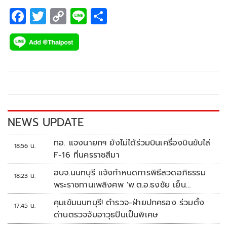
F
T
C
Li
S
ac
wi
o
n
h
e
tt
p
e
ar
b
er
y
e
o
Li
o
n
k
k
NEWS UPDATE
ทอ. แจงนายกฯ ยังไม่ได้ร่วมบินเครื่องบินขับไล่
18:56 น.
F-16 ที่นครราชสีมา
อบจ.นนทบุรี แจ้งกำหนดการพิธีสวดอภิธรรม
18:23 น.
พระราชทานเพลิงศพ 'พ.ต.อ.ธงชัย เย็น
ประเสริฐ'
คุมเข้มนนทบุรี! ตำรวจ-ฝ่ายปกครอง ร่วมตั้ง
17:45 น.
ด่านตรวจจับอาวุธปืนเป็นพิเศษ