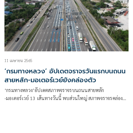
11 เมษายน 2565
‘กรมทางหลวง’ อัปเดตจราจรวันแรกบนถนน
สายหลัก-มอเตอร์เวย์ยังคล่องตัว
‘กรมทางหลวง’อัปเดตสภาพจราจรบนถนนสายหลัก
-มอเตอร์เวย์ 13 เส้นทางวันนี้ พบส่วนใหญ่ สภาพจราจรคล่องตัว
เผย กบินทร์บุรี-มอเตอร์เวย์ M9 ชะลอตัว-ปริมาณรถมาก ส่วน
M6 ช่วง’ปากช่อง-สีคิ้ว-ขามทะเลสอ’วิ่งฉิว 64 กม.