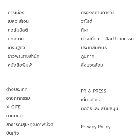
การเมือง
กรองสถานการณ์
เปลว สีเงิน
วาไรตี้
คอลัมนิสต์
กีฬา
บทความ
ท่องเที่ยว – ศิลปวัฒนธรรม
เศรษฐกิจ
ประชาสัมพันธ์
ข่าวพระราชสำนัก
ภูมิภาค
หนังสือพิมพ์
สิ่งแวดล้อม
ต่างประเทศ
PR & PRESS
อาชญากรรม
เกี่ยวกับเรา
X-CITE
ติดต่อและ สนับสนุน
ยานยนต์
สาธารณสุข-คุณภาพชีวิต
Privacy Policy
บันเทิง