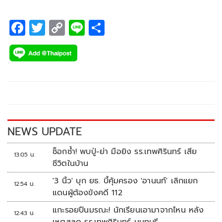
F
T
C
Li
S
ac
wi
o
n
h
e
tt
p
e
ar
b
er
y
e
o
Li
o
n
k
k
NEWS UPDATE
ช็อกซ้ำ! พบปู่-ย่า มือยิง รร.เทพศิรินทร์ เสีย
13:05 น.
ชีวิตในบ้าน
'3 นิ้ว' บุก ยธ. บี้คุ้มครอง 'อานนท์' เลิกแยก
12:54 น.
แดนผู้ต้องขังคดี 112
แกะรอยปืนมรณะ! นักเรียนเอามาจากไหน หลัง
12:43 น.