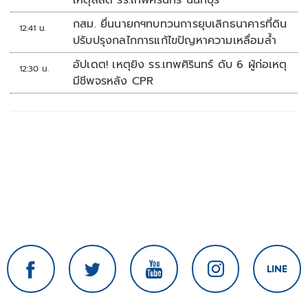
เหตุสลด รร.เทพศิรินทร์ นนทบุรี
กสม. ยื่นนายกฯทบทวนการยุบเลิกธนาคารที่ดิน
12:41 น.
ปรับปรุงกลไกการแก้ไขปัญหาความเหลื่อมล้ำ
อัปเดต! เหตุยิง รร.เทพศิรินทร์ ดับ 6 ผู้ก่อเหตุ
12:30 น.
มีชีพจรหลัง CPR