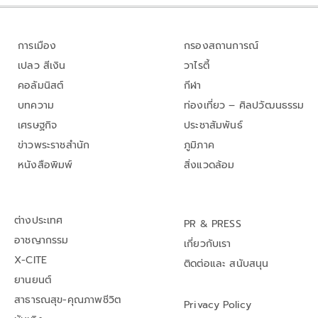
การเมือง
กรองสถานการณ์
เปลว สีเงิน
วาไรตี้
คอลัมนิสต์
กีฬา
บทความ
ท่องเที่ยว – ศิลปวัฒนธรรม
เศรษฐกิจ
ประชาสัมพันธ์
ข่าวพระราชสำนัก
ภูมิภาค
หนังสือพิมพ์
สิ่งแวดล้อม
ต่างประเทศ
PR & PRESS
อาชญากรรม
เกี่ยวกับเรา
X-CITE
ติดต่อและ สนับสนุน
ยานยนต์
สาธารณสุข-คุณภาพชีวิต
Privacy Policy