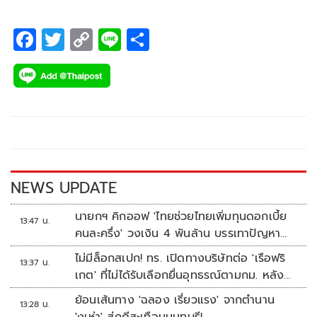
F
T
C
Li
S
ac
wi
o
n
h
e
tt
p
e
ar
b
er
y
e
o
Li
o
n
k
k
NEWS UPDATE
นายกฯ คิกออฟ 'ไทยช่วยไทยเพิ่มทุนดอกเบี้ย
13:47 น.
คนละครึ่ง' วงเงิน 4 พันล้าน บรรเทาปัญหา
ปากท้อง
ไม่มีล็อกสเปก! ทร. เปิดทางบริษัทต่อ 'เรือฟริ
13:37 น.
เกต' ที่ไม่ได้รับเลือกยื่นอุทธรณ์ตามกม. หลัง
เซ็นอนุมัติเรียบร้อย
ย้อนเส้นทาง 'ฉลอง เรี่ยวแรง' จากตำนาน
13:28 น.