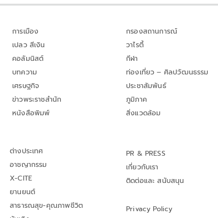
การเมือง
กรองสถานการณ์
เปลว สีเงิน
วาไรตี้
คอลัมนิสต์
กีฬา
บทความ
ท่องเที่ยว – ศิลปวัฒนธรรม
เศรษฐกิจ
ประชาสัมพันธ์
ข่าวพระราชสำนัก
ภูมิภาค
หนังสือพิมพ์
สิ่งแวดล้อม
ต่างประเทศ
PR & PRESS
อาชญากรรม
เกี่ยวกับเรา
X-CITE
ติดต่อและ สนับสนุน
ยานยนต์
สาธารณสุข-คุณภาพชีวิต
Privacy Policy