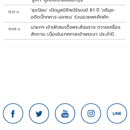
'งูเห่า' สู่คดีสะเทือนนนทบุรี!
'ลุงป้อม' เปิดมูลนิธิฯเบิร์ธเดย์ 81 ปี 'ตรีนุช-
13:21 น.
อดีตบิ๊กทหาร-เอกชน' ร่วมอวยพรคึกคัก
นายกฯ เข้าเฝ้าสมเด็จพระสังฆราช ถวายเครื่อง
13:09 น.
สักการะ เนื่องในเทศกาลเข้าพรรษา ประจำปี
2569