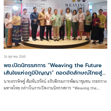
26 ตุลาคม 2565
พช.เปิดนิทรรศการ “Weaving the Future
เส้นใยแห่งภูมิปัญญา” ถอดอัตลักษณ์ไทยสู่
สากล มุ่งขยายตลาดเล็งต่อยอดโครงการในปี
นายอรรษิษฐ์ สัมพันธรัตน์ อธิบดีกรมการพัฒนาชุมชน กระทรวง
ต่อไป
มหาดไทย กล่าวในการเปิดงานนิทรรศการ “Weaving the
Future เส้นใยแห่งภูมิปัญญา”การแสดงผลงานการออกแบบและ
พัฒนาผลิตภัณฑ์ผ้าไทย ถอดอัตลักษณ์ภูมิปัญญาไทยสู่สากล
ระหว่างวันที่ 26 – 30 ตุลาคม 2565