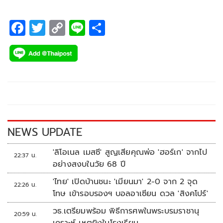
F
T
C
Li
S
ac
wi
o
n
h
e
tt
p
e
ar
b
er
y
e
o
Li
o
n
k
k
NEWS UPDATE
'ลิโอเนล เมสซี' สูญเสียคุณพ่อ 'ฮอร์เก' จากไป
22:37 น.
อย่างสงบในวัย 68 ปี
'ไทย' เปิดบ้านชนะ 'เมียนมา' 2-0 จาก 2 จุด
22:26 น.
โทษ เข้ารอบรองฯ บอลอาเซียน ดวล 'สิงคโปร์'
วธ.เตรียมพร้อม พิธีการศพในพระบรมราชานุ
20:59 น.