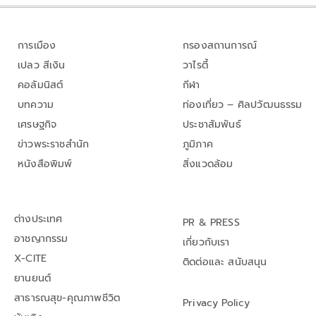
การเมือง
กรองสถานการณ์
เปลว สีเงิน
วาไรตี้
คอลัมนิสต์
กีฬา
บทความ
ท่องเที่ยว – ศิลปวัฒนธรรม
เศรษฐกิจ
ประชาสัมพันธ์
ข่าวพระราชสำนัก
ภูมิภาค
หนังสือพิมพ์
สิ่งแวดล้อม
ต่างประเทศ
PR & PRESS
อาชญากรรม
เกี่ยวกับเรา
X-CITE
ติดต่อและ สนับสนุน
ยานยนต์
สาธารณสุข-คุณภาพชีวิต
Privacy Policy