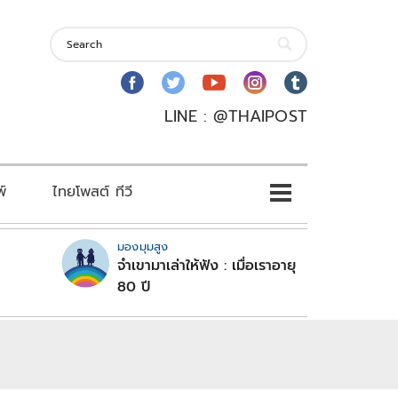
LINE : @THAIPOST
พ์
ไทยโพสต์ ทีวี
มองมุมสูง
จำเขามาเล่าให้ฟัง : เมื่อเราอายุ
80 ปี