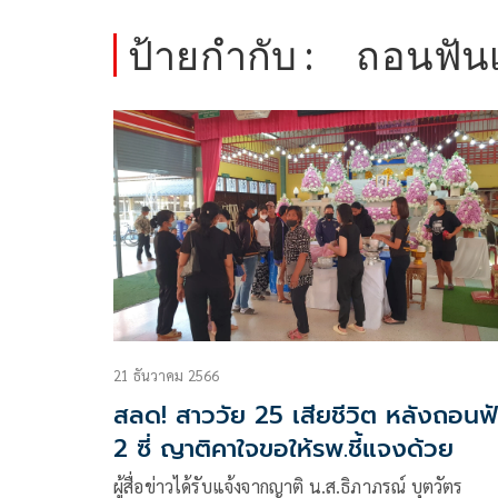
ป้ายกำกับ :
ถอนฟันเ
21 ธันวาคม 2566
สลด! สาววัย 25 เสียชีวิต หลังถอนฟ
2 ซี่ ญาติคาใจขอให้รพ.ชี้แจงด้วย
ผู้สื่อข่าวได้รับแจ้งจากญาติ น.ส.ธิภาภรณ์ บุตวัตร