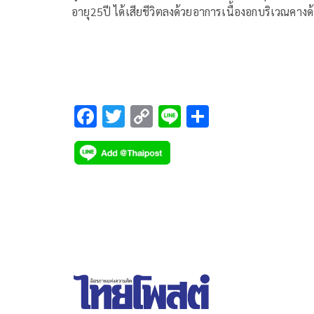
อายุ25ปี ได้เสียชีวิตลงด้วยอาการเนื้องอกบริเวณคางด
ขวา หลังจากไปถอนฟันมา2ซี่เมื่อวันที่16 พ.ย.66 ที่ผ
มา ที่โรงพยาบาลพระจอมเกล้าจังหวัดเพชรบุรี รวจห
มะเร็งและผลตรวจจะ
F
T
C
Li
S
ac
wi
o
n
h
e
tt
p
e
ar
b
er
y
e
o
Li
o
n
k
k