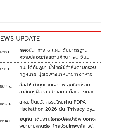
EWS UPDATE
'ยศชนัน' กาง 6 แผน ดันมาตรฐาน
17:18 น.
ความปลอดภัยสถานศึกษา 90 วัน
ป้องกันก่อเหตุรุนแรง
ทบ. โต้กัมพูชา ย้ำไทยใช้กำลังตามกรอบ
17:12 น.
กฎหมาย มุ่งเฉพาะเป้าหมายทางทหาร
ฮือฮา! ม้าบุกงานเผาศพ ลูกศิษย์ร่วม
16:44 น.
อาลัยครูฝึกสอนม้าแสดงเมืองอ่างทอง
สคส. ปั้นนวัตกรรุ่นใหม่ผ่าน PDPA
16:37 น.
Hackathon 2026 ดัน ‘Privacy by
Design for all’ สู่โซลูชันคุ้มครอง
'อนุทิน' เดินงานโอทอปศิลปาชีพ บอกจะ
16:04 น.
ข้อมูลส่วนบุคคลที่ใช้ได้จริง
พยายามสานต่อ 'ไทยช่วยไทยพลัส เฟส