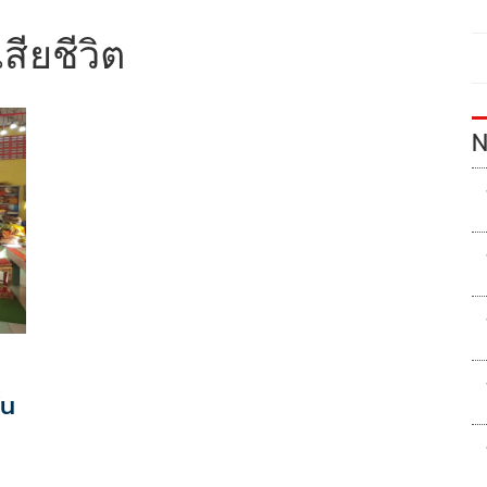
สียชีวิต
N
ัน