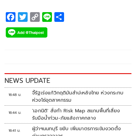
F
T
C
Li
S
ac
wi
o
n
h
e
tt
p
e
ar
b
er
y
e
o
Li
o
n
k
k
NEWS UPDATE
จี้รัฐเร่งแก้วิกฤติมันสำปะหลังไทย ห่วงกระทบ
16:48 น.
ห่วงโซ่อุตสาหกรรม
'เอกนิติ' สั่งทำ Risk Map สแกนพื้นที่เสี่ยง
16:44 น.
รับมือน้ำท่วม-ภัยแล้งภาคกลาง
ผู้ว่าฯนนทบุรี ขยับ เพิ่มมาตรการเข้มงวดตั้ง
16:41 น.