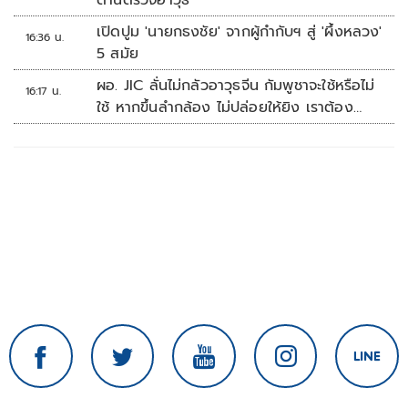
ด่านตรวจอาวุธ
เปิดปูม 'นายกธงชัย' จากผู้กำกับฯ สู่ 'ผึ้งหลวง'
16:36 น.
5 สมัย
ผอ. JIC ลั่นไม่กลัวอาวุธจีน กัมพูชาจะใช้หรือไม่
16:17 น.
ใช้ หากขึ้นลำกล้อง ไม่ปล่อยให้ยิง เราต้อง
จัดการก่อน