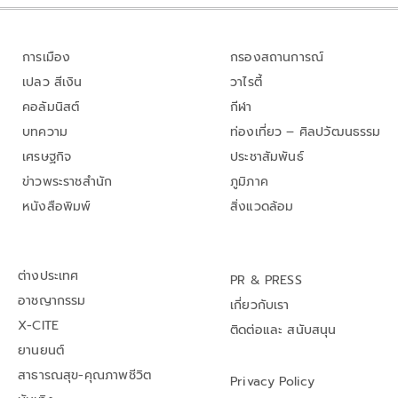
การเมือง
กรองสถานการณ์
เปลว สีเงิน
วาไรตี้
คอลัมนิสต์
กีฬา
บทความ
ท่องเที่ยว – ศิลปวัฒนธรรม
เศรษฐกิจ
ประชาสัมพันธ์
ข่าวพระราชสำนัก
ภูมิภาค
หนังสือพิมพ์
สิ่งแวดล้อม
ต่างประเทศ
PR & PRESS
อาชญากรรม
เกี่ยวกับเรา
X-CITE
ติดต่อและ สนับสนุน
ยานยนต์
สาธารณสุข-คุณภาพชีวิต
Privacy Policy