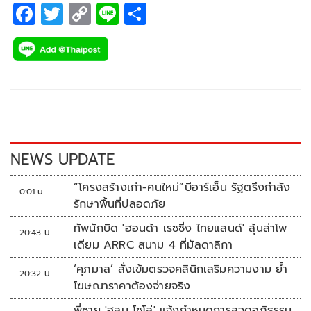
F
T
C
Li
S
ac
wi
o
n
h
e
tt
p
e
ar
b
er
y
e
o
Li
o
n
k
k
NEWS UPDATE
“โครงสร้างเก่า-คนใหม่”บีอาร์เอ็น รัฐตรึงกำลัง
0:01 น.
รักษาพื้นที่ปลอดภัย
ทัพนักบิด 'ฮอนด้า เรซซิ่ง ไทยแลนด์' ลุ้นล่าโพ
20:43 น.
เดียม ARRC สนาม 4 ที่มัลดาลิกา
‘ศุภมาส’ สั่งเข้มตรวจคลินิกเสริมความงาม ย้ำ
20:32 น.
โฆษณาราคาต้องจ่ายจริง
พี่ชาย 'ฮลุน โซโล่' แจ้งกำหนดการสวดอภิธรรม