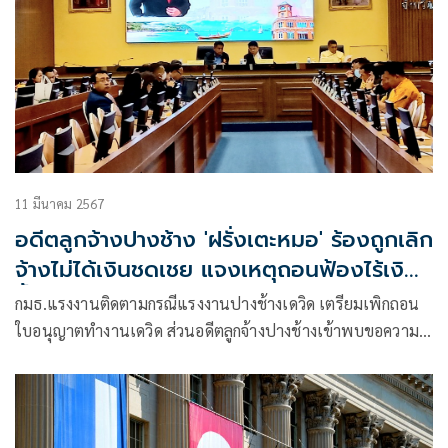
11 มีนาคม 2567
อดีตลูกจ้างปางช้าง 'ฝรั่งเตะหมอ' ร้องถูกเลิก
จ้างไม่ได้เงินชดเชย แจงเหตุถอนฟ้องไร้เงิน
ขึ้นศาล
กมธ.แรงงานติดตามกรณีแรงงานปางช้างเดวิด เตรียมเพิกถอน
ใบอนุญาตทำงานเดวิด ส่วนอดีตลูกจ้างปางช้างเข้าพบขอความ
ช่วยเหลือ