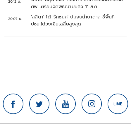
20:12 น.
ศพ เตรียมจัดพิธีฌาปนกิจ 11 ส.ค.
'ลลิดา' โต้ 'รักชนก' ปมงบน้ำบาดาล ชี้พื้นที่
20:07 น.
ปชน.ได้วงเงินเฉลี่ยสูงสุด