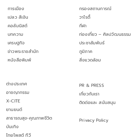
การเมือง
กรองสถานการณ์
เปลว สีเงิน
วาไรตี้
คอลัมนิสต์
กีฬา
บทความ
ท่องเที่ยว – ศิลปวัฒนธรรม
เศรษฐกิจ
ประชาสัมพันธ์
ข่าวพระราชสำนัก
ภูมิภาค
หนังสือพิมพ์
สิ่งแวดล้อม
ต่างประเทศ
PR & PRESS
อาชญากรรม
เกี่ยวกับเรา
X-CITE
ติดต่อและ สนับสนุน
ยานยนต์
สาธารณสุข-คุณภาพชีวิต
Privacy Policy
บันเทิง
ไทยโพสต์ ทีวี