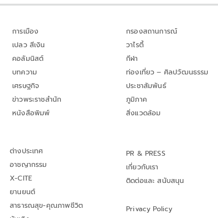
การเมือง
กรองสถานการณ์
เปลว สีเงิน
วาไรตี้
คอลัมนิสต์
กีฬา
บทความ
ท่องเที่ยว – ศิลปวัฒนธรรม
เศรษฐกิจ
ประชาสัมพันธ์
ข่าวพระราชสำนัก
ภูมิภาค
หนังสือพิมพ์
สิ่งแวดล้อม
ต่างประเทศ
PR & PRESS
อาชญากรรม
เกี่ยวกับเรา
X-CITE
ติดต่อและ สนับสนุน
ยานยนต์
สาธารณสุข-คุณภาพชีวิต
Privacy Policy