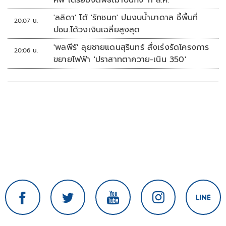
ศพ เตรียมจัดพิธีฌาปนกิจ 11 ส.ค.
'ลลิดา' โต้ 'รักชนก' ปมงบน้ำบาดาล ชี้พื้นที่
20:07 น.
ปชน.ได้วงเงินเฉลี่ยสูงสุด
'พลพีร์' ลุยชายแดนสุรินทร์ สั่งเร่งรัดโครงการ
20:06 น.
ขยายไฟฟ้า 'ปราสาทตาควาย-เนิน 350'