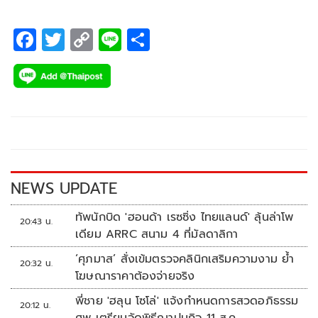
F
T
C
Li
S
ac
wi
o
n
h
e
tt
p
e
ar
b
er
y
e
o
Li
o
n
k
k
NEWS UPDATE
ทัพนักบิด 'ฮอนด้า เรซซิ่ง ไทยแลนด์' ลุ้นล่าโพ
20:43 น.
เดียม ARRC สนาม 4 ที่มัลดาลิกา
‘ศุภมาส’ สั่งเข้มตรวจคลินิกเสริมความงาม ย้ำ
20:32 น.
โฆษณาราคาต้องจ่ายจริง
พี่ชาย 'ฮลุน โซโล่' แจ้งกำหนดการสวดอภิธรรม
20:12 น.