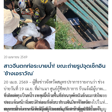
20 เมษายน 2569
สาวจีนตกท่อระบายน้ำ! ขณะถ่ายรูปจุดเช็กอิน
'ช้างเอราวัณ'
20 เม.ย. 2569 – ผู้สื่อข่าวจังหวัดสมุทรปราการรายงานว่า ช่วง
บ่ายวันที่ 19 เม.ย. ที่ผ่านมา ศูนย์กู้ชีพปราการ รับแจ้งมีผู้บาดเจ็บ
ขาตกท่อระบายน้ำ เหตุเกิดภายในซอยบางด้วน เข้าจากปากซอย
ที่เกิดเหตุ เป็นท่อระบายน้ำในพื้นที่ส่วนบุคคลริมถนนภายใน
ประมาณ 50 เมตร ตำบลบางด้วน อำเภอเมือง จังหวัด
ซอย เจ้าหน้าที่พบนักท่องเที่ยวสาวชาวจีน ขาซ้ายตกลงไปในท่อ
สมุทรปราการ หลังรับแจ้งจึงประสาน เจ้าหน้าที่มูลนิธิร่วม
ระบายน้ำ โดยขายังคาติดอยู่ในตระแกรงฝาท่อระบายน้ำ เจ้า
จากการสอบถาม นายธัญเทพ กอบธัญกิจ อาสามูลนิธิร่วมกตัญญู