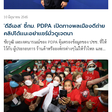
10 มิถุนายน 2565
'ดีอีเอส' ชี้กม. PDPA เปิดทางพลเมืองดีถ่าย
คลิปได้เเนะอย่าเเชร์มั่วดูเจตนา
ชัยวุฒิ เผยเจตนารมณ์ของ PDPA คุ้มครองข้อมูลของ ปชช. ที่ให้
ไว้กับ ผู้ประกอบการ ร้านค้าหรือองค์กรต่างๆไม่ให้รั่วไหล และ
ห้ามนำไปใช้ในทางเสียหายไม่เหมาะสม คือหัวใจสำคัญ