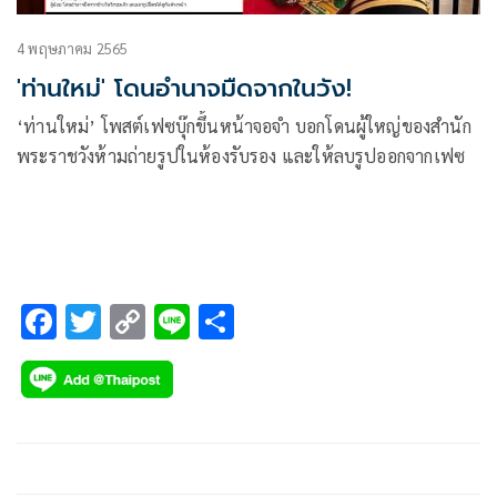
4 พฤษภาคม 2565
'ท่านใหม่' โดนอำนาจมืดจากในวัง!
‘ท่านใหม่’ โพสต์เฟซบุ๊กขึ้นหน้าจอจำ บอกโดนผู้ใหญ่ของสำนัก
พระราชวังห้ามถ่ายรูปในห้องรับรอง และให้ลบรูปออกจากเฟซ
F
T
C
Li
S
ac
wi
o
n
h
e
tt
p
e
ar
b
er
y
e
o
Li