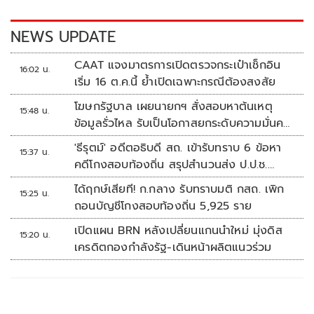
o
n
k
k
NEWS UPDATE
CAAT แจงมาตรการเปิดตรวจกระเป๋าเช็กอิน
16:02 น.
เริ่ม 16 ต.ค.นี้ ย้ำเปิดเฉพาะกรณีต้องสงสัย
โฆษกรัฐบาล เผยนายกฯ สั่งสอบหาต้นเหตุ
15:48 น.
ข้อมูลรั่วไหล รับเป็นโอกาสยกระดับความมั่นคง
ปลอดภัยข้อมูลภาครัฐทั้งระบบ
'ธีรุตม์' อดีตอธิบดี สถ. เข้ารับทราบ 6 ข้อหา
15:37 น.
คดีโกงสอบท้องถิ่น สรุปสำนวนส่ง ป.ป.ช.
สัปดาห์หน้า
ได้ฤกษ์เสียที! ก.กลาง รับทราบมติ กสถ. เพิก
15:25 น.
ถอนบัญชีโกงสอบท้องถิ่น 5,925 ราย
เปิดแผน BRN หลังเปลี่ยนแกนนำใหม่ มุ่งดิส
15:20 น.
เครดิตกองกำลังรัฐ-เดินหน้าผลิตแนวร่วม