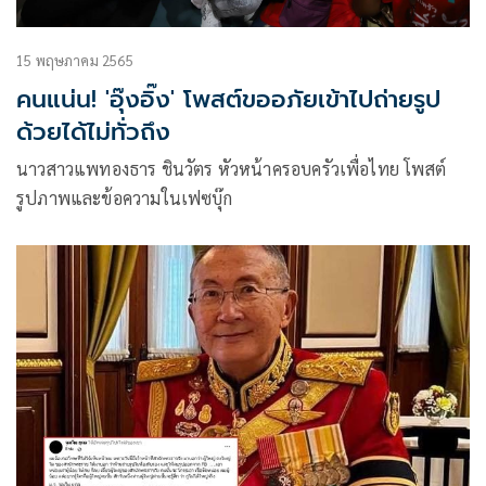
15 พฤษภาคม 2565
คนแน่น! 'อุ๊งอิ๊ง'​ โพสต์ขออภัยเข้าไปถ่ายรูป
ด้วยได้ไม่ทั่วถึง
นาวสาวแพทองธาร​ ชินวัตร​ หัวหน้าครอบครัวเพื่อไทย​ โพสต์
รูปภาพและข้อความในเฟซบุ๊ก