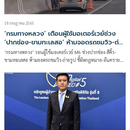
18 กรกฎาคม 2565
‘กรมทางหลวง’ เตือนผู้ใช้มอเตอร์เวย์ช่วง
’ปากช่อง-ขามทะเลสอ’ ห้ามจอดรถชมวิว-ถ่าย
รูปเสี่ยงเกิดอุบัติเหตุ
‘กรมทางหลวง’ วอนผู้ใช้มอเตอร์เวย์ M6 ช่วงปากช่อง-สีคิ้ว-
ขามทะเลสอ ห้ามจอดรถชมวิว-ถ่ายรูป ชี้ผิดกฎหมาย-อันตราย
เสี่ยงเกิดอุบัติเหตุได้ ด้านแขวง ทล.โคราช 2 วางกรวยยางตลอด
แนว เผยเตรียมเปิดขึ้นฟรีอีกครั้ง 28-31 ก.ค.นี้