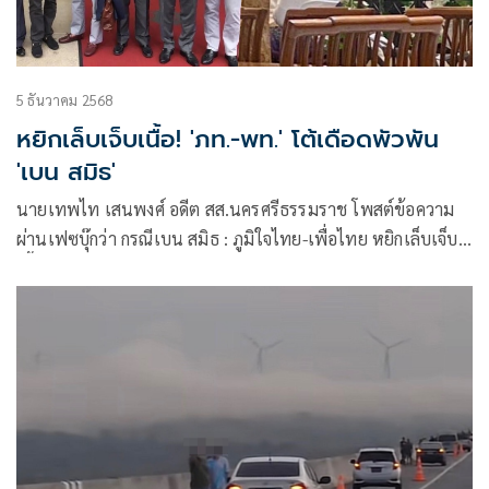
ครั้งนี้ไม่ได้ทำให้รู้สึกแย่กับการมาเที่ยวเมืองไทยแต่อย่างใด และ
ยังคงมีความตั้งใจที่จะกลับมาท่องเที่ยวที่ประเทศไทยอีกครั้งใน
อนาคตแน่นอน เพราะประทับใจในการดูแลและความปลอดภัย
5 ธันวาคม 2568
ภาพรวมที่ได้รับในครั้งนี้
หยิกเล็บเจ็บเนื้อ! 'ภท.-พท.' โต้เดือดพัวพัน
'เบน สมิธ'
นายเทพไท เสนพงศ์ อดีต สส.นครศรีธรรมราช โพสต์ข้อความ
ผ่านเฟซบุ๊กว่า กรณีเบน สมิธ : ภูมิใจไทย-เพื่อไทย หยิกเล็บเจ็บ
เนื้อ