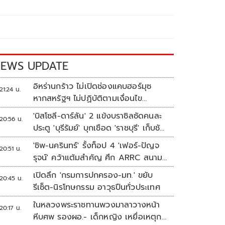
EWS UPDATE
อิหร่านกร้าว ไม่เปิดช่องแคบฮอร์มุซ
21:24 น.
หากสหรัฐฯ ไม่ปฏิบัติตามเงื่อนไข
ทั้งหมด
'บิสโซลี-ดาร์ลัน' 2 แข้งบราซิลซัดคนละ
20:56 น.
ประตู 'บุรีรัมย์' บุกเชือด 'ราชบุรี' เก็บชัย
อุ่นเครื่อง 4 นัดรวด
'ชิพ-นครินทร์' รั้งท็อป 4 'เฟอร์-ปัญจ
20:51 น.
รุจน์' คว้าแต้มสำคัญ ศึก ARRC สนาม
4 เรซ 2
เปิดลึก 'กรมการปกครอง-มท.' ขยับ
20:45 น.
รีเซ็ต-นิรโทษกรรม อาวุธปืนทั่วประเทศ
ในหลวงพระราชทานพวงมาลาวางหน้า
20:17 น.
หีบศพ รองผอ.- เด็กหญิง เหยื่อเหตุก