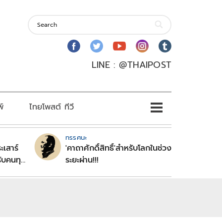
LINE : @THAIPOST
พ์
ไทยโพสต์ ทีวี
ทรรศนะ
ะเสาร์
'คาถาศักดิ์สิทธิ์'สำหรับโลกในช่วง
ับคนทุก
ระยะผ่าน!!!