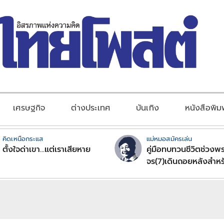
เศรษฐกิจ
ต่างประเทศ
บันเทิง
หนังสือพิม
คิดเหนือกระแส
แม่หมอสมัครเล่น
ตั้งใจด่าเขา...แต่เราเสียหาย
คู่มือทบทวนชีวิตช่วงพร
จร(7)เดินถอยหลังสำหร
ลัคนาราศีตอนที่2