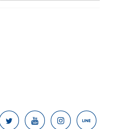
ราดยิง