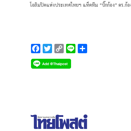
โอลิมปิคแห่งประเทศไทยฯ แท็คทีม “บิ๊กก้อง” ดร.ก้อ
ศักด ยอดมณี ผู้ว่ากกท. แจงต่อนายกรัฐมนตรี อนุทิน
วีรกูล อย่างละเอียดถึงการแบ่งจ่ายงบ 5,700 ล้านบาท
เพื่อเป็นเจ้าภาพ “ยูธโอลิมปิกเกมส์ 2030” โดย 2 ปี
จ่ายเพียงหลัก 10 ล้านเพื่อเลี่ยงกระทบวิกฤติเศรษฐกิจ
ของประเทศในเวลานี้ พร้อมให้นักวิชาการวิเคราะห์
F
T
C
Li
S
ได้คืนกลับมาระดับ “หมื่นล้าน” บวกได้การสร้างค่านิ
ac
wi
o
n
h
ให้กับเด็กเยาวชนในเรื่องการเล่นกีฬา เผย ไทยสอบผ่
e
tt
p
e
ar
ได้ A หมดหลังการตรวจสนามและความพร้อม รอเพีย
b
er
y
e
รัฐบาลไฟเขียวโดยไอโอซีตีกรอบ 15 พ.ค.นี้
o
Li
o
n
k
k