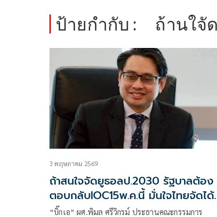
ป้ายกำกับ :
ถ้านใจั
3 พฤษภาคม 2569
ถ้าสนใจจัดยูธอลป.2030 รัฐบาลต้อง
ตอบกลับIOC15พ.ค.นี้ มั่นใจไทยจัดได้
กำไรคืน'หมื่นล้าน'
“บิ๊กเอ” ผศ.พิมล ศรีวิกรม์ ประธานคณะกรรมการ